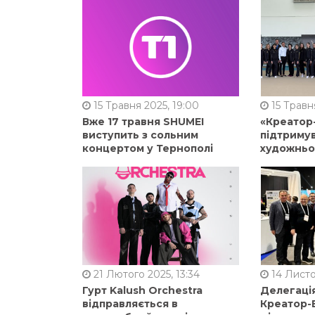
15 Травня 2025, 19:00
15 Травня
Вже 17 травня SHUMEI
«Креатор
виступить з сольним
підтримув
концертом у Тернополі
художньо
21 Лютого 2025, 13:34
14 Листо
Гурт Kalush Orchestra
Делегація
відправляється в
Креатор-Б