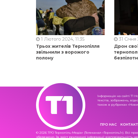
1 Лютого 2024, 11:35
31 Січня 
Трьох жителів Тернопілля
Дрон сво
звільнили з ворожого
тернопол
полону
безпілот
Інформація на сайті Т1 Н
текстів, зображень, віде
також в рубриках «Новин
ПРО НАС
КОНТАКТ
© 2026 ТРО Тернопіль-Медіа» (Телеканал «Тернопіль1»). Всі пра
збережено. За зміст рекламної інформації відповідальність не