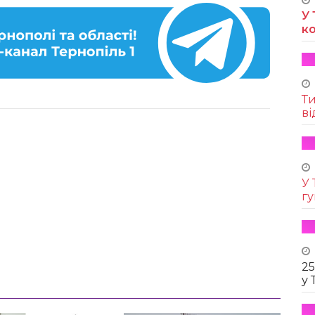
У 
к
Т
ві
У 
г
25
у 