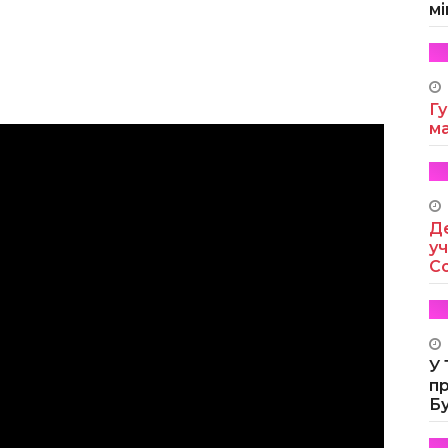
мі
Гу
м
Де
уч
Co
У
п
Б