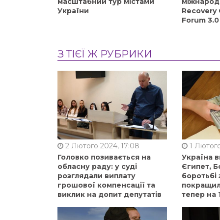
масштабний тур містами
міжнарод
України
Recovery 
Forum 3.0
З ТІЄЇ Ж РУБРИКИ
2 Лютого 2024, 17:08
1 Лютого
Головко позивається на
Україна 
обласну раду: у суді
Єгипет, Б
розглядали виплату
боротьбі 
грошової компенсації та
покращили
виклик на допит депутатів
тепер на 