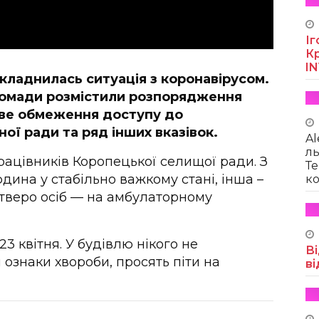
Іг
Кр
I
кладнилась ситуація з коронавірусом.
громади розмістили розпорядження
ве обмеження доступу до
ної ради та ряд інших вказівок.
Al
ль
рацівників Коропецької селищої ради. З
Те
юдина у стабільно важкому стані, інша –
ко
четверо осіб — на амбулаторному
 квітня. У будівлю нікого не
Ві
 ознаки хвороби, просять піти на
ві