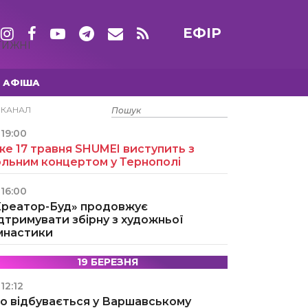
ЕФІР
ТИЖНІ
АФІША
15 ТРАВНЯ
ЕКАНАЛ
19:00
е 17 травня SHUMEI виступить з
ольним концертом у Тернополі
16:00
Креатор-Буд» продовжує
дтримувати збірну з художньої
імнастики
19 БЕРЕЗНЯ
12:12
о відбувається у Варшавському