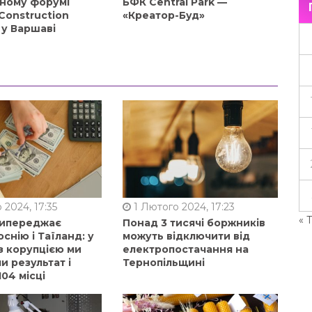
ному форумі
БФК Central Park —
Construction
«Креатор-Буд»
 у Варшаві
 2024, 17:35
1 Лютого 2024, 17:23
« 
випереджає
Понад 3 тисячі боржників
оснію і Таїланд: у
можуть відключити від
з корупцією ми
електропостачання на
 результат і
Тернопільщині
104 місці