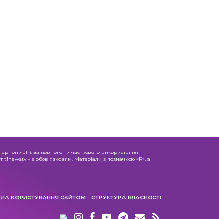
«Тернопіль1»). За повного чи часткового використання
 t1news.tv – є обов'язковим. Матеріали з позначкою «R», а
ИЛА КОРИСТУВАННЯ САЙТОМ
СТРУКТУРА ВЛАСНОСТІ