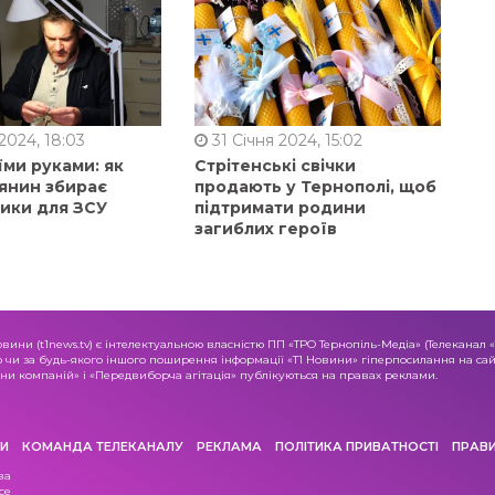
2024, 18:03
31 Січня 2024, 15:02
їми руками: як
Стрітенські свічки
янин збирає
продають у Тернополі, щоб
ники для ЗСУ
підтримати родини
загиблих героїв
овини (t1news.tv) є інтелектуальною власністю ПП «ТРО Тернопіль-Медіа» (Телеканал 
о чи за будь-якого іншого поширення інформації «Т1 Новини» гіперпосилання на сайт
и компаній» і «Передвиборча агітація» публікуються на правах реклами.
И
КОМАНДА ТЕЛЕКАНАЛУ
РЕКЛАМА
ПОЛІТИКА ПРИВАТНОСТІ
ПРАВ
ва
се