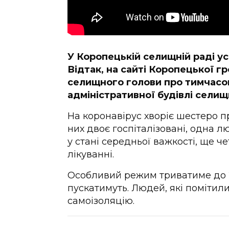
У Коропецькій селищній раді ус
Відтак, на сайті Коропецької 
селищного голови про тимчасо
адміністративної будівлі селищ
На коронавірус хворіє шестеро п
них двоє госпіталізовані, одна л
у стані середньої важкості, ще 
лікуванні.
Особливий режим триватиме до 23
пускатимуть. Людей, які помітили
самоізоляцію.