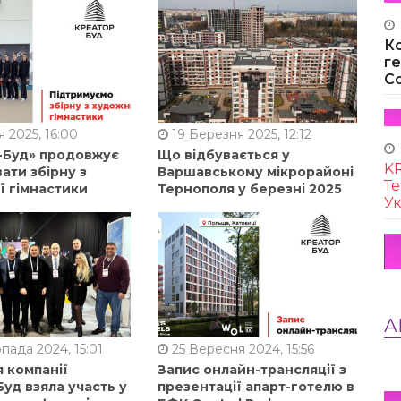
К
г
Co
 2025, 16:00
19 Березня 2025, 12:12
-Буд» продовжує
Що відбувається у
KR
ати збірну з
Варшавському мікрорайоні
Те
ї гімнастики
Тернополя у березні 2025
Ук
А
пада 2024, 15:01
25 Вересня 2024, 15:56
 компанії
Запис онлайн-трансляції з
уд взяла участь у
презентації апарт-готелю в