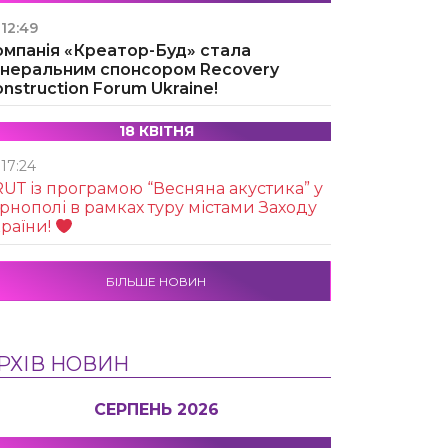
12:49
омпанія «Креатор-Буд» стала
енеральним спонсором Recovery
nstruction Forum Ukraine!
18 КВІТНЯ
17:24
UТ із програмою “Весняна акустика” у
рнополі в рамках туру містами Заходу
раїни!
БІЛЬШЕ НОВИН
РХІВ НОВИН
СЕРПЕНЬ 2026