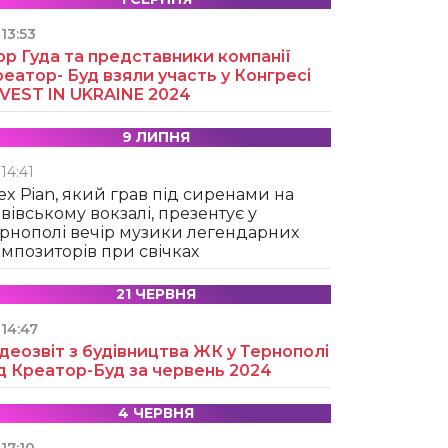
13:53
ор Гуда та представники компанії
еатор- Буд взяли участь у Конгресі
NVEST IN UKRAINE 2024
9 ЛИПНЯ
14:41
ex Pian, який грав під сиренами на
вівському вокзалі, презентує у
рнополі вечір музики легендарних
мпозиторів при свічках
21 ЧЕРВНЯ
14:47
деозвіт з будівництва ЖК у Тернополі
д Креатор-Буд за червень 2024
4 ЧЕРВНЯ