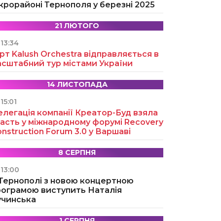
крорайоні Тернополя у березні 2025
21 ЛЮТОГО
13:34
рт Kalush Orchestra відправляється в
асштабний тур містами України
14 ЛИСТОПАДА
15:01
легація компанії Креатор-Буд взяла
асть у міжнародному форумі Recovery
nstruction Forum 3.0 у Варшаві
8 СЕРПНЯ
13:00
 Тернополі з новою концертною
рограмою виступить Наталія
учинська
1 СЕРПНЯ