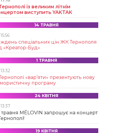
17:10
Тернополі із великим літнім
онцертом виступить YAKTAK
14 ТРАВНЯ
15:56
иждень спеціальних цін ЖК Тернополя
д «Креатор-Буд»
1 ТРАВНЯ
13:32
Тернополі «вар’яти» презентують нову
умористичну програму
24 КВІТНЯ
13:37
 травня MÉLOVIN запрошує на концерт
Тернополі!
19 КВІТНЯ