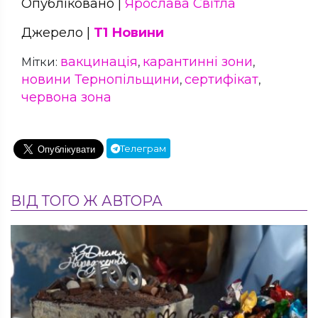
Опубліковано |
Ярослава Світла
Джерело |
Т1 Новини
вакцинація
карантинні зони
Мітки:
,
,
новини Тернопільщини
сертифікат
,
,
червона зона
Телеграм
ВІД ТОГО Ж АВТОРА