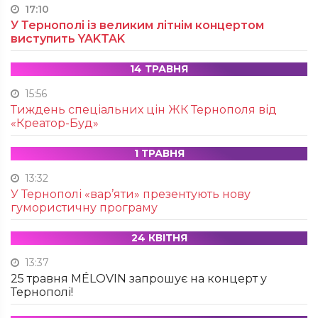
17:10
У Тернополі із великим літнім концертом
виступить YAKTAK
14 ТРАВНЯ
15:56
Тиждень спеціальних цін ЖК Тернополя від
«Креатор-Буд»
1 ТРАВНЯ
13:32
У Тернополі «вар’яти» презентують нову
гумористичну програму
24 КВІТНЯ
13:37
25 травня MÉLOVIN запрошує на концерт у
Тернополі!