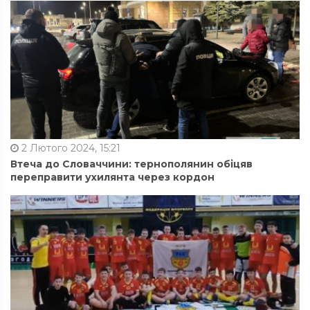
2 Лютого 2024, 15:21
Втеча до Словаччини: тернополянин обіцяв
переправити ухилянта через кордон