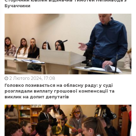
Сторічний ювілей відзначив Тимотей Непийвода з
Бучаччини
2 Лютого 2024, 17:08
Головко позивається на обласну раду: у суді
розглядали виплату грошової компенсації та
виклик на допит депутатів