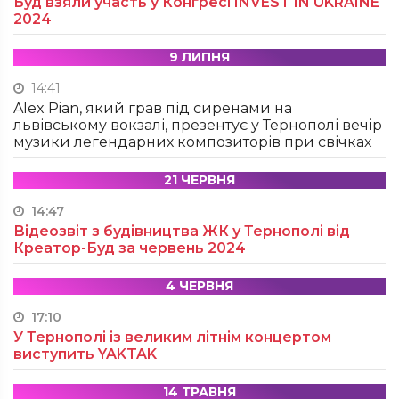
Буд взяли участь у Конгресі INVEST IN UKRAINE
2024
9 ЛИПНЯ
14:41
Alex Pian, який грав під сиренами на
львівському вокзалі, презентує у Тернополі вечір
музики легендарних композиторів при свічках
21 ЧЕРВНЯ
14:47
Відеозвіт з будівництва ЖК у Тернополі від
Креатор-Буд за червень 2024
4 ЧЕРВНЯ
17:10
У Тернополі із великим літнім концертом
виступить YAKTAK
14 ТРАВНЯ