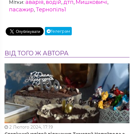
аварія
водій
дтп
Мишковичі
Мітки:
,
,
,
,
пасажир
Тернопіль1
,
Телеграм
ВІД ТОГО Ж АВТОРА
2 Лютого 2024, 17:19