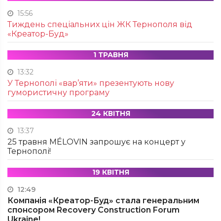
15:56
Тиждень спеціальних цін ЖК Тернополя від
«Креатор-Буд»
1 ТРАВНЯ
13:32
У Тернополі «вар’яти» презентують нову
гумористичну програму
24 КВІТНЯ
13:37
25 травня MÉLOVIN запрошує на концерт у
Тернополі!
19 КВІТНЯ
12:49
Компанія «Креатор-Буд» стала генеральним
спонсором Recovery Construction Forum
Ukraine!