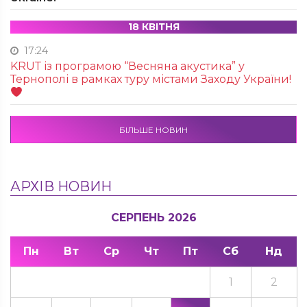
18 КВІТНЯ
17:24
KRUТ із програмою “Весняна акустика” у
Тернополі в рамках туру містами Заходу України!
БІЛЬШЕ НОВИН
АРХІВ НОВИН
СЕРПЕНЬ 2026
Пн
Вт
Ср
Чт
Пт
Сб
Нд
1
2