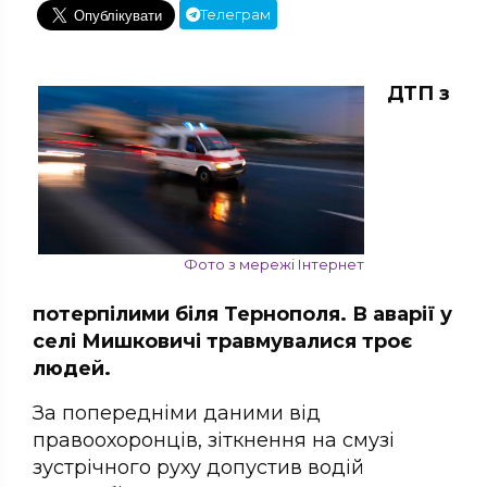
Телеграм
ДТП з
Фото з мережі Інтернет
потерпілими біля Тернополя. В аварії у
селі Мишковичі травмувалися троє
людей.
За попередніми даними від
правоохоронців, зіткнення на смузі
зустрічного руху допустив водій