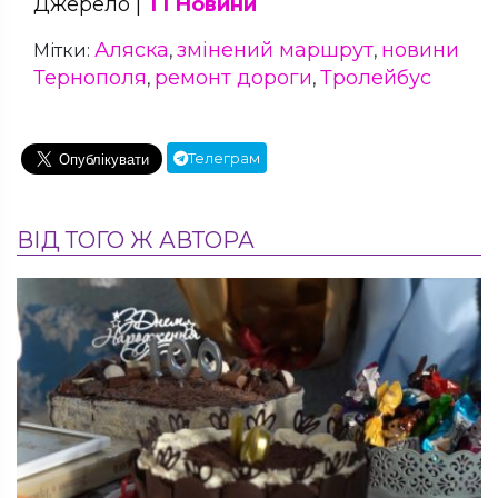
Джерело |
Т1 Новини
Аляска
змінений маршрут
новини
Мітки:
,
,
Тернополя
ремонт дороги
Тролейбус
,
,
Телеграм
ВІД ТОГО Ж АВТОРА