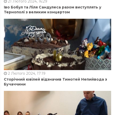
21 Лютого 2024, 16:29
Іво Бобул та Ліля Сандулеса разом виступлять у
Тернополі з великим концертом
2 Лютого 2024, 17:19
Сторічний ювілей відзначив Тимотей Непийвода з
Бучаччини