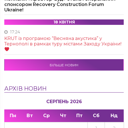
спонсором Recovery Construction Forum
Ukraine!
18 КВІТНЯ
17:24
KRUТ із програмою “Весняна акустика” у
Тернополі в рамках туру містами Заходу України!
БІЛЬШЕ НОВИН
АРХІВ НОВИН
СЕРПЕНЬ 2026
Пн
Вт
Ср
Чт
Пт
Сб
Нд