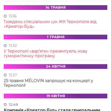
14 ТРАВНЯ
15:56
Тиждень спеціальних цін ЖК Тернополя від
«Креатор-Буд»
1 ТРАВНЯ
13:32
У Тернополі «вар’яти» презентують нову
гумористичну програму
24 КВІТНЯ
13:37
25 травня MÉLOVIN запрошує на концерт у
Тернополі!
19 КВІТНЯ
12:49
Компанія «Креатор-Буд» стала генеральним