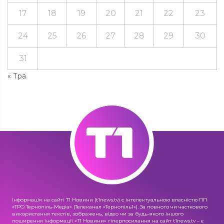
17
18
19
20
21
22
23
24
25
26
27
28
29
30
31
« Тра
Інформація на сайті Т1 Новини (t1news.tv) є інтелектуальною власністю ПП
«ТРО Тернопіль-Медіа» (Телеканал «Тернопіль1»). За повного чи часткового
використання текстів, зображень, відео чи за будь-якого іншого
поширення інформації «Т1 Новини» гіперпосилання на сайт t1news.tv – є