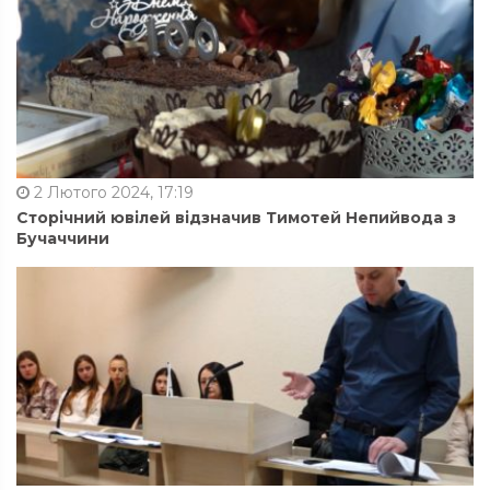
2 Лютого 2024, 17:19
Сторічний ювілей відзначив Тимотей Непийвода з
Бучаччини