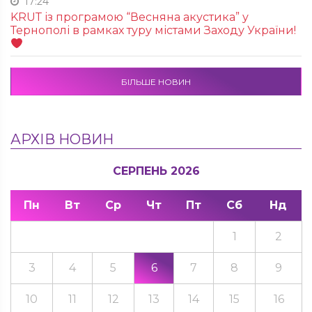
17:24
KRUТ із програмою “Весняна акустика” у
Тернополі в рамках туру містами Заходу України!
БІЛЬШЕ НОВИН
АРХІВ НОВИН
СЕРПЕНЬ 2026
Пн
Вт
Ср
Чт
Пт
Сб
Нд
1
2
3
4
5
6
7
8
9
10
11
12
13
14
15
16