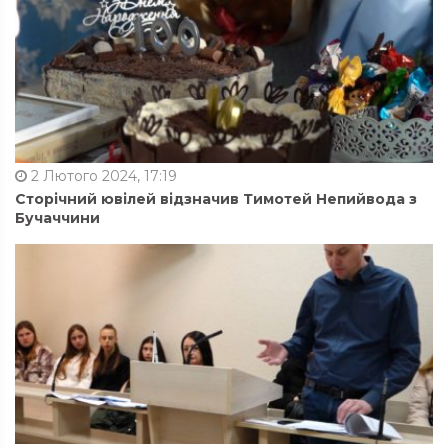
2 Лютого 2024, 17:19
Сторічний ювілей відзначив Тимотей Непийвода з
Бучаччини