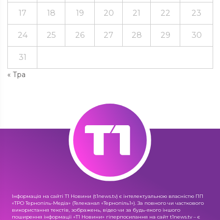
17
18
19
20
21
22
23
24
25
26
27
28
29
30
31
« Тра
Інформація на сайті Т1 Новини (t1news.tv) є інтелектуальною власністю ПП
«ТРО Тернопіль-Медіа» (Телеканал «Тернопіль1»). За повного чи часткового
використання текстів, зображень, відео чи за будь-якого іншого
поширення інформації «Т1 Новини» гіперпосилання на сайт t1news.tv – є