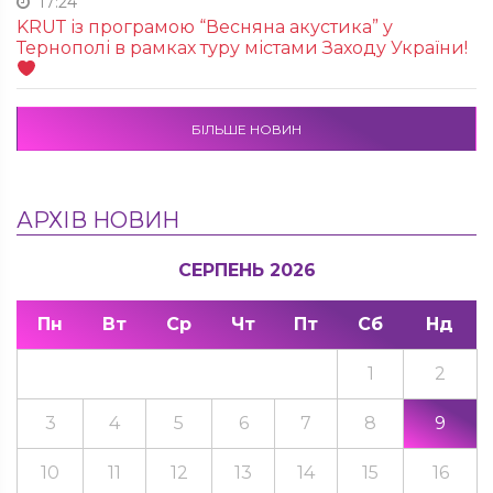
17:24
KRUТ із програмою “Весняна акустика” у
Тернополі в рамках туру містами Заходу України!
БІЛЬШЕ НОВИН
АРХІВ НОВИН
СЕРПЕНЬ 2026
Пн
Вт
Ср
Чт
Пт
Сб
Нд
1
2
3
4
5
6
7
8
9
10
11
12
13
14
15
16