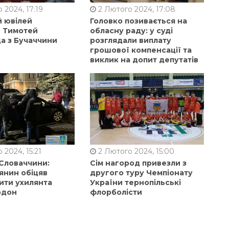
 2024, 17:19
2 Лютого 2024, 17:08
й ювілей
Головко позивається на
в Тимотей
обласну раду: у суді
а з Бучаччини
розглядали виплату
грошової компенсації та
виклик на допит депутатів
 2024, 15:21
2 Лютого 2024, 15:00
 Словаччини:
Сім нагород привезли з
янин обіцяв
другого туру Чемпіонату
ити ухилянта
України тернопільські
рдон
флорболісти