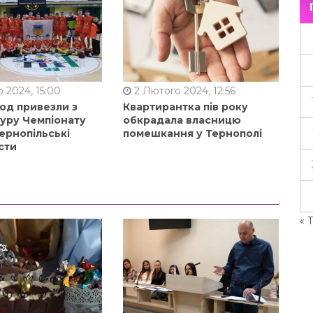
 2024, 15:00
2 Лютого 2024, 12:56
од привезли з
Квартирантка пів року
туру Чемпіонату
обкрадала власницю
ернопільські
помешкання у Тернополі
сти
« 