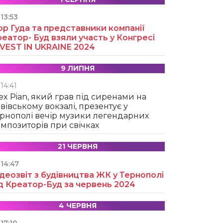
13:53
ор Гуда та представники компанії
еатор- Буд взяли участь у Конгресі
NVEST IN UKRAINE 2024
9 ЛИПНЯ
14:41
ex Pian, який грав під сиренами на
вівському вокзалі, презентує у
рнополі вечір музики легендарних
мпозиторів при свічках
21 ЧЕРВНЯ
14:47
деозвіт з будівництва ЖК у Тернополі
д Креатор-Буд за червень 2024
4 ЧЕРВНЯ