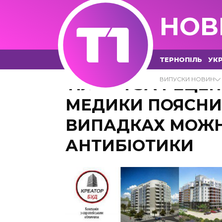
НОВ
ТЕРНОПІЛЬ
УКР
ТІЛЬКИ ЗА РЕЦЕП
ВИПУСКИ НОВИН
МЕДИКИ ПОЯСНИ
ВИПАДКАХ МОЖН
АНТИБІОТИКИ