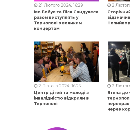
21 Лютого 2024, 16:29
2 Лютого
Іво Бобул та Ліля Сандулеса
Сторічни
разом виступлять у
відзначи
Тернополі з великим
Непийвод
концертом
2 Лютого 2024, 16:25
2 Лютого
Центр дітей та молоді з
Втеча до
інвалідністю відкрили в
тернопол
Тернополі
переправ
через ко