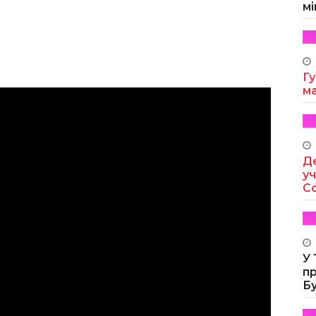
мі
Гу
м
Де
уч
Co
У
п
Б