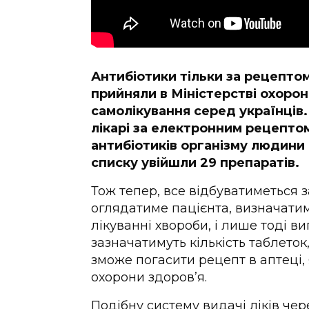
Антибіотики тільки за рецептом
прийняли в Міністерстві охорон
самолікування серед українців
лікарі за електронним рецепт
антибіотиків організму людини
списку увійшли 29 препаратів.
Тож тепер, все відбуватиметься 
оглядатиме пацієнта, визначатим
лікуванні хвороби, і лише тоді 
зазначатимуть кількість таблеток,
зможе погасити рецепт в аптеці,
охорони здоровʼя.
Подібну систему видачі ліків че