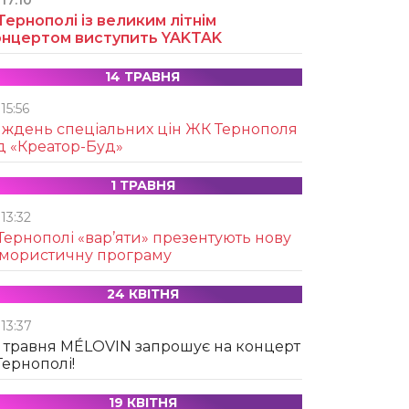
17:10
Тернополі із великим літнім
онцертом виступить YAKTAK
14 ТРАВНЯ
15:56
иждень спеціальних цін ЖК Тернополя
д «Креатор-Буд»
1 ТРАВНЯ
13:32
Тернополі «вар’яти» презентують нову
умористичну програму
24 КВІТНЯ
13:37
 травня MÉLOVIN запрошує на концерт
Тернополі!
19 КВІТНЯ