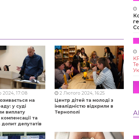
К
г
Co
KR
Те
Ук
 2024, 17:08
2 Лютого 2024, 16:25
позивається на
Центр дітей та молоді з
аду: у суді
інвалідністю відкрили в
А
ли виплату
Тернополі
 компенсації та
 допит депутатів