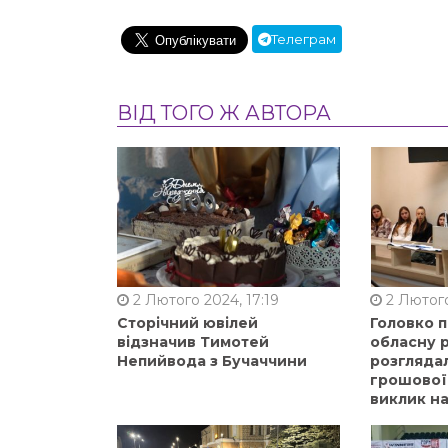
Телеграм
ВІД ТОГО Ж АВТОРА
2 Лютого 2024, 17:19
2 Лютого
Сторічний ювілей
Головко 
відзначив Тимотей
обласну р
Непийвода з Бучаччини
розгляда
грошової
виклик на