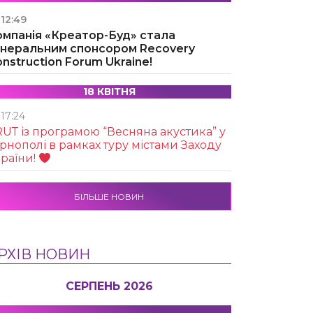
12:49
омпанія «Креатор-Буд» стала
енеральним спонсором Recovery
nstruction Forum Ukraine!
18 КВІТНЯ
17:24
UТ із програмою “Весняна акустика” у
рнополі в рамках туру містами Заходу
раїни!
БІЛЬШЕ НОВИН
РХІВ НОВИН
СЕРПЕНЬ 2026