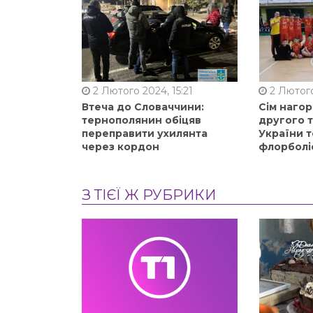
2 Лютого 2024, 15:21
2 Лютого
Втеча до Словаччини:
Сім нагор
тернополянин обіцяв
другого 
переправити ухилянта
України т
через кордон
флорболі
З ТІЄЇ Ж РУБРИКИ