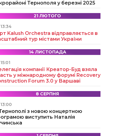
крорайоні Тернополя у березні 2025
21 ЛЮТОГО
13:34
рт Kalush Orchestra відправляється в
асштабний тур містами України
14 ЛИСТОПАДА
15:01
легація компанії Креатор-Буд взяла
асть у міжнародному форумі Recovery
nstruction Forum 3.0 у Варшаві
8 СЕРПНЯ
13:00
 Тернополі з новою концертною
рограмою виступить Наталія
учинська
1 СЕРПНЯ