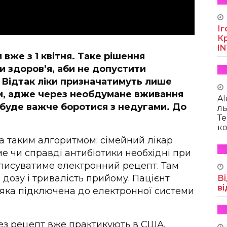
Іг
Кр
I
 вже з 1 квітня. Таке рішення
и здоров’я, аби не допустити
. Відтак ліки призначатимуть лише
ом, адже через необдумане вживання
Al
 буде важче боротися з недугами. До
ль
Те
ко
за таким алгоритмом: сімейний лікар
е чи справді антибіотики необхідні при
виписуватиме електронний рецепт. Там
 дозу і тривалість прийому. Пацієнт
Ві
ві
 яка підключена до електронної системи
рез рецепт вже практикують в США,