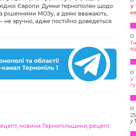
західної Європи. Думки тернополян щодо
У 
к
і з рішеннями МОЗу, а деякі вважають,
– не зручно, адже постійно доведеться
Т
ві
У 
г
25
у 
рецепт
новини Тернопільщини
рецепт
,
,