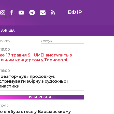
ЕФІР
ТИЖНІ
АФІША
15 ТРАВНЯ
ЕКАНАЛ
19:00
е 17 травня SHUMEI виступить з
ольним концертом у Тернополі
16:00
Креатор-Буд» продовжує
дтримувати збірну з художньої
імнастики
19 БЕРЕЗНЯ
12:12
о відбувається у Варшавському