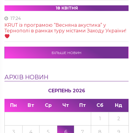
18 КВІТНЯ
17:24
KRUТ із програмою “Весняна акустика” у
Тернополі в рамках туру містами Заходу України!
БІЛЬШЕ НОВИН
АРХІВ НОВИН
СЕРПЕНЬ 2026
Пн
Вт
Ср
Чт
Пт
Сб
Нд
1
2
3
4
5
6
7
8
9