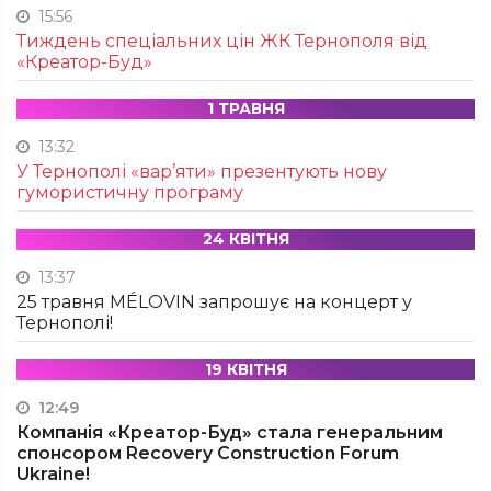
15:56
Тиждень спеціальних цін ЖК Тернополя від
«Креатор-Буд»
1 ТРАВНЯ
13:32
У Тернополі «вар’яти» презентують нову
гумористичну програму
24 КВІТНЯ
13:37
25 травня MÉLOVIN запрошує на концерт у
Тернополі!
19 КВІТНЯ
12:49
Компанія «Креатор-Буд» стала генеральним
спонсором Recovery Construction Forum
Ukraine!