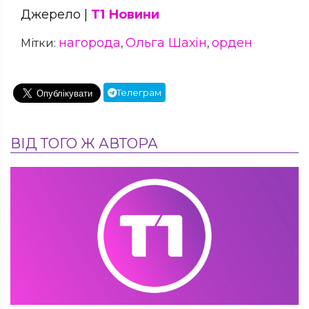
Джерело |
Т1 Новини
нагорода
Ольга Шахін
орден
Мітки:
,
,
Телеграм
ВІД ТОГО Ж АВТОРА