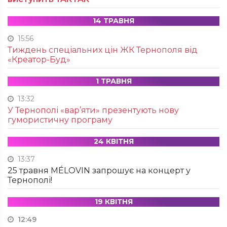
14 ТРАВНЯ
15:56
Тиждень спеціальних цін ЖК Тернополя від
«Креатор-Буд»
1 ТРАВНЯ
13:32
У Тернополі «вар’яти» презентують нову
гумористичну програму
24 КВІТНЯ
13:37
25 травня MÉLOVIN запрошує на концерт у
Тернополі!
19 КВІТНЯ
12:49