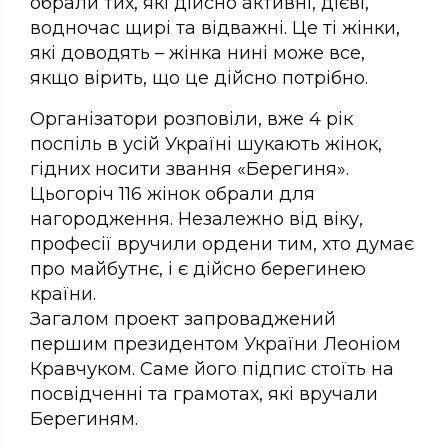
обрали тих, які дійсно активні, дієві,
водночас щирі та відважні. Це ті жінки,
які доводять – жінка нині може все,
якщо вірить, що це дійсно потрібно.
Організатори розповіли, вже 4 рік
поспіль в усій Україні шукають жінок,
гідних носити звання «Берегиня».
Цьогоріч 116 жінок обрали для
нагородження. Незалежно від віку,
професії вручили ордени тим, хто думає
про майбутнє, і є дійсно берегинею
країни.
Загалом проект запроваджений
першим президентом України Леоніом
Кравчуком. Саме його підпис стоїть на
посвідченні та грамотах, які вручали
Берегиням.