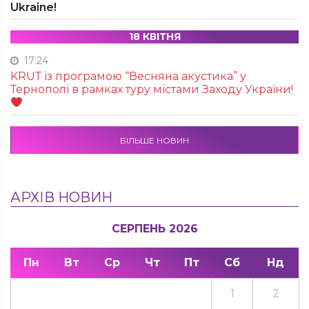
Ukraine!
18 КВІТНЯ
17:24
KRUТ із програмою “Весняна акустика” у
Тернополі в рамках туру містами Заходу України!
БІЛЬШЕ НОВИН
АРХІВ НОВИН
СЕРПЕНЬ 2026
Пн
Вт
Ср
Чт
Пт
Сб
Нд
1
2