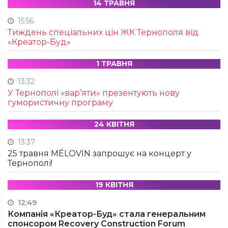
14 ТРАВНЯ
15:56
Тиждень спеціальних цін ЖК Тернополя від
«Креатор-Буд»
1 ТРАВНЯ
13:32
У Тернополі «вар’яти» презентують нову
гумористичну програму
24 КВІТНЯ
13:37
25 травня MÉLOVIN запрошує на концерт у
Тернополі!
19 КВІТНЯ
12:49
Компанія «Креатор-Буд» стала генеральним
спонсором Recovery Construction Forum