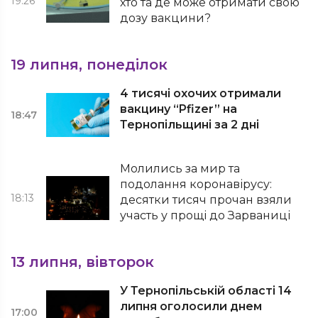
19:26
хто та де може отримати свою
дозу вакцини?
19 липня, понеділок
4 тисячі охочих отримали
вакцину “Pfizer” на
18:47
Тернопільщині за 2 дні
Молились за мир та
подолання коронавірусу:
18:13
десятки тисяч прочан взяли
участь у прощі до Зарваниці
13 липня, вівторок
У Тернопільській області 14
липня оголосили днем
17:00