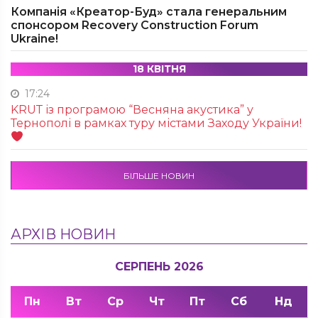
Компанія «Креатор-Буд» стала генеральним
спонсором Recovery Construction Forum
Ukraine!
18 КВІТНЯ
17:24
KRUТ із програмою “Весняна акустика” у
Тернополі в рамках туру містами Заходу України!
БІЛЬШЕ НОВИН
АРХІВ НОВИН
СЕРПЕНЬ 2026
Пн
Вт
Ср
Чт
Пт
Сб
Нд