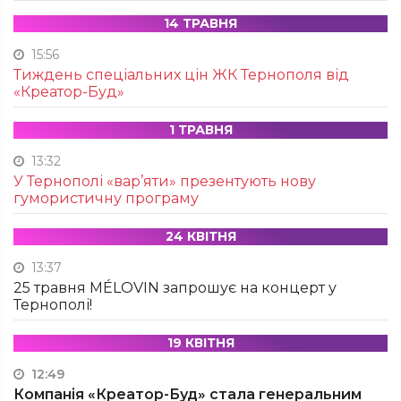
14 ТРАВНЯ
15:56
Тиждень спеціальних цін ЖК Тернополя від
«Креатор-Буд»
1 ТРАВНЯ
13:32
У Тернополі «вар’яти» презентують нову
гумористичну програму
24 КВІТНЯ
13:37
25 травня MÉLOVIN запрошує на концерт у
Тернополі!
19 КВІТНЯ
12:49
Компанія «Креатор-Буд» стала генеральним