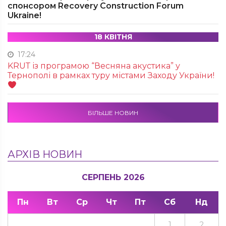
спонсором Recovery Construction Forum
Ukraine!
18 КВІТНЯ
17:24
KRUТ із програмою “Весняна акустика” у
Тернополі в рамках туру містами Заходу України!
БІЛЬШЕ НОВИН
АРХІВ НОВИН
СЕРПЕНЬ 2026
Пн
Вт
Ср
Чт
Пт
Сб
Нд
1
2