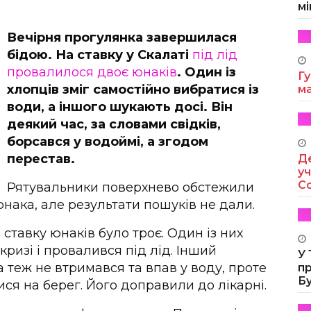
мі
Вечірня прогулянка завершилася
бідою. На ставку у Скалаті
під лід
провалилося двоє юнаків
. Один із
Гу
хлопців зміг самостійно вибратися із
м
води, а іншого шукають досі. Він
деякий час, за словами свідків,
борсався у водоймі, а згодом
перестав.
Де
уч
Co
Рятувальники поверхнево обстежили
юнака, але результати пошуків не дали.
ставку юнаків було троє. Один із них
кризі і провалився під лід. Інший
У
 теж не втримався та впав у воду, проте
п
Б
ся на берег. Його доправили до лікарні.