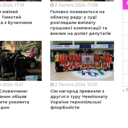
 2024, 17:19
2 Лютого 2024, 17:08
й ювілей
Головко позивається на
в Тимотей
обласну раду: у суді
а з Бучаччини
розглядали виплату
грошової компенсації та
виклик на допит депутатів
 2024, 15:21
2 Лютого 2024, 15:00
« 
 Словаччини:
Сім нагород привезли з
янин обіцяв
другого туру Чемпіонату
ити ухилянта
України тернопільські
рдон
флорболісти