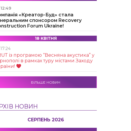
12:49
омпанія «Креатор-Буд» стала
енеральним спонсором Recovery
nstruction Forum Ukraine!
18 КВІТНЯ
17:24
UТ із програмою “Весняна акустика” у
рнополі в рамках туру містами Заходу
раїни!
БІЛЬШЕ НОВИН
РХІВ НОВИН
СЕРПЕНЬ 2026