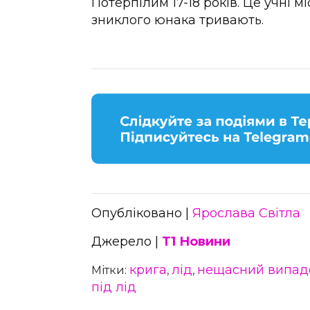
Потерпілим 17-18 років. Це учні 
зниклого юнака тривають.
Опубліковано |
Ярослава Світла
Джерело |
Т1 Новини
крига
лід
нещасний випад
Мітки:
,
,
під лід