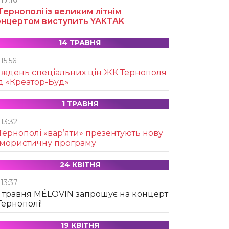
17:10
Тернополі із великим літнім
онцертом виступить YAKTAK
14 ТРАВНЯ
15:56
иждень спеціальних цін ЖК Тернополя
д «Креатор-Буд»
1 ТРАВНЯ
13:32
Тернополі «вар’яти» презентують нову
умористичну програму
24 КВІТНЯ
13:37
 травня MÉLOVIN запрошує на концерт
Тернополі!
19 КВІТНЯ