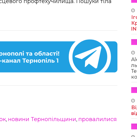
місцевого профтехучилища. Пошуки тіла
Іг
Кр
I
Al
ль
Те
ко
Ві
ві
ок
новини Тернопільщини
провалилися
,
,