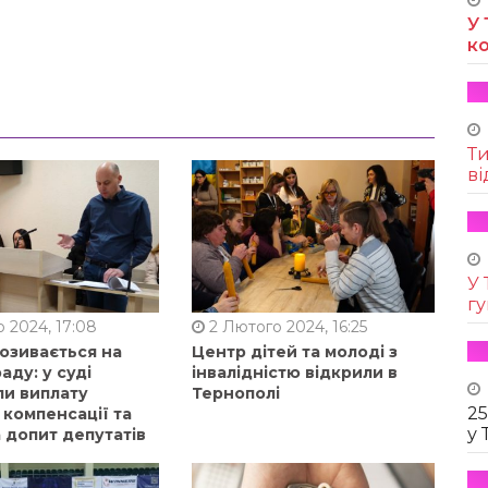
У 
к
Т
ві
У 
г
 2024, 17:08
2 Лютого 2024, 16:25
позивається на
Центр дітей та молоді з
аду: у суді
інвалідністю відкрили в
ли виплату
Тернополі
25
 компенсації та
у 
 допит депутатів