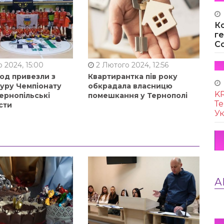
К
г
Co
 2024, 15:00
2 Лютого 2024, 12:56
од привезли з
Квартирантка пів року
туру Чемпіонату
обкрадала власницю
KR
ернопільські
помешкання у Тернополі
Те
сти
Ук
А