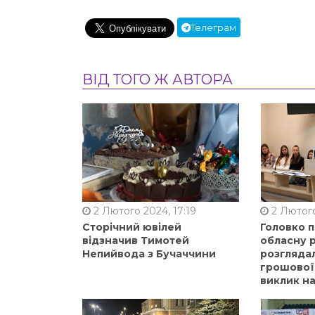
Телеграм
ВІД ТОГО Ж АВТОРА
2 Лютого 2024, 17:19
2 Лютого
Сторічний ювілей
Головко 
відзначив Тимотей
обласну р
Непийвода з Бучаччини
розгляда
грошової
виклик на