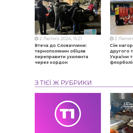
2 Лютого 2024, 15:21
2 Лютого
Втеча до Словаччини:
Сім нагор
тернополянин обіцяв
другого 
переправити ухилянта
України т
через кордон
флорболі
З ТІЄЇ Ж РУБРИКИ