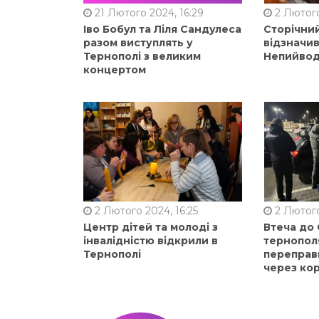
21 Лютого 2024, 16:29
2 Лютого
Іво Бобул та Ліля Сандулеса
Сторічни
разом виступлять у
відзначи
Тернополі з великим
Непийвод
концертом
2 Лютого 2024, 16:25
2 Лютого
Центр дітей та молоді з
Втеча до
інвалідністю відкрили в
тернопол
Тернополі
переправ
через ко