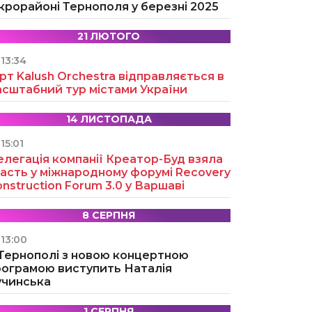
крорайоні Тернополя у березні 2025
21 ЛЮТОГО
13:34
рт Kalush Orchestra відправляється в
асштабний тур містами України
14 ЛИСТОПАДА
15:01
легація компанії Креатор-Буд взяла
асть у міжнародному форумі Recovery
nstruction Forum 3.0 у Варшаві
8 СЕРПНЯ
13:00
 Тернополі з новою концертною
рограмою виступить Наталія
учинська
1 СЕРПНЯ