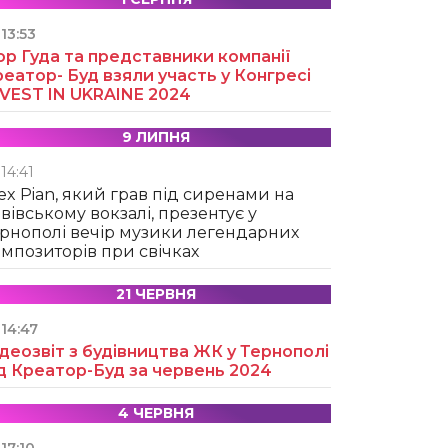
13:53
ор Гуда та представники компанії
еатор- Буд взяли участь у Конгресі
NVEST IN UKRAINE 2024
9 ЛИПНЯ
14:41
ex Pian, який грав під сиренами на
вівському вокзалі, презентує у
рнополі вечір музики легендарних
мпозиторів при свічках
21 ЧЕРВНЯ
14:47
деозвіт з будівництва ЖК у Тернополі
д Креатор-Буд за червень 2024
4 ЧЕРВНЯ