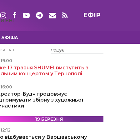
ЕФІР
ТИЖНІ
АФІША
15 ТРАВНЯ
ЕКАНАЛ
19:00
е 17 травня SHUMEI виступить з
ольним концертом у Тернополі
16:00
Креатор-Буд» продовжує
дтримувати збірну з художньої
імнастики
19 БЕРЕЗНЯ
12:12
о відбувається у Варшавському