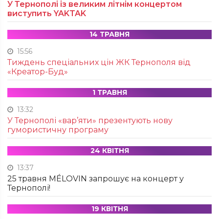
У Тернополі із великим літнім концертом
виступить YAKTAK
14 ТРАВНЯ
15:56
Тиждень спеціальних цін ЖК Тернополя від
«Креатор-Буд»
1 ТРАВНЯ
13:32
У Тернополі «вар’яти» презентують нову
гумористичну програму
24 КВІТНЯ
13:37
25 травня MÉLOVIN запрошує на концерт у
Тернополі!
19 КВІТНЯ