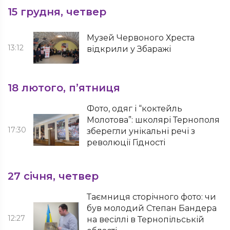
15 грудня, четвер
Музей Червоного Хреста
13:12
відкрили у Збаражі
18 лютого, п’ятниця
Фото, одяг і “коктейль
Молотова”: школярі Тернополя
17:30
зберегли унікальні речі з
революції Гідності
27 січня, четвер
Таємниця сторічного фото: чи
був молодий Степан Бандера
12:27
на весіллі в Тернопільській