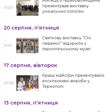
Митець з Теребовлянщини
презентував виставку
17:07
унікальних полотен
20 серпня, п’ятниця
Святкову виставку “Сто
перемог” відкрили у
13:41
тернопільському музеї
17 серпня, вівторок
Кращі майстри презентували
ексклюзивні вироби у
20:06
Тернополі
13 серпня, п’ятниця