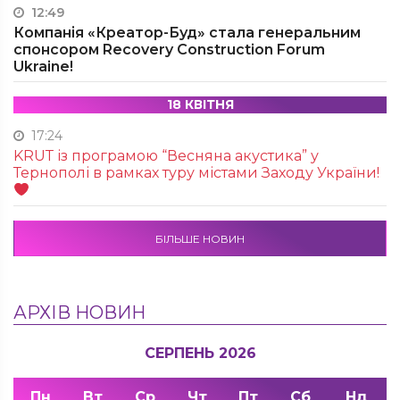
12:49
Компанія «Креатор-Буд» стала генеральним
спонсором Recovery Construction Forum
Ukraine!
18 КВІТНЯ
17:24
KRUТ із програмою “Весняна акустика” у
Тернополі в рамках туру містами Заходу України!
БІЛЬШЕ НОВИН
АРХІВ НОВИН
СЕРПЕНЬ 2026
Пн
Вт
Ср
Чт
Пт
Сб
Нд