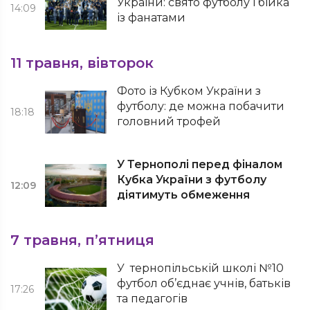
України: свято футболу і бійка
14:09
із фанатами
11 травня, вівторок
Фото із Кубком України з
футболу: де можна побачити
18:18
головний трофей
У Тернополі перед фіналом
Кубка України з футболу
12:09
діятимуть обмеження
7 травня, п’ятниця
У тернопільській школі №10
футбол об’єднає учнів, батьків
17:26
та педагогів