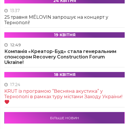
24 КВІТНЯ
13:37
25 травня MÉLOVIN запрошує на концерт у
Тернополі!
19 КВІТНЯ
12:49
Компанія «Креатор-Буд» стала генеральним
спонсором Recovery Construction Forum
Ukraine!
18 КВІТНЯ
17:24
KRUТ із програмою “Весняна акустика” у
Тернополі в рамках туру містами Заходу України!
БІЛЬШЕ НОВИН