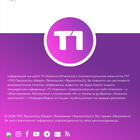
Інформація на сайті Т1 Новини (t1news.tv) є інтелектуальною власністю ПП
«ТРО Тернопіль-Медіа» (Телеканал «Тернопіль1»). За повного чи часткового
використання текстів, зображень, відео чи за будь-якого іншого
поширення інформації «Т1 Новини» гіперпосилання на сайт t1news.tv – є
обов'язковим. Матеріали з позначкою «R», а також в рубриках «Новини
компаній» і «Передвиборча агітація» публікуються на правах реклами.
© 2026 ТРО Тернопіль-Медіа» (Телеканал «Тернопіль1»). Всі права збережено.
За зміст рекламної інформації відповідальність несе рекламодавець.