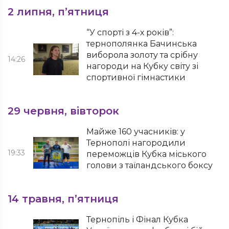
2 липня, п’ятниця
“У спорті з 4-х років”:
тернополянка Бачинська
виборола золоту та срібну
14:26
нагороди на Кубку світу зі
спортивної гімнастики
29 червня, вівторок
Майже 160 учасників: у
Тернополі нагородили
19:33
переможців Кубка міського
голови з таїландського боксу
14 травня, п’ятниця
Тернопіль і Фінал Кубка