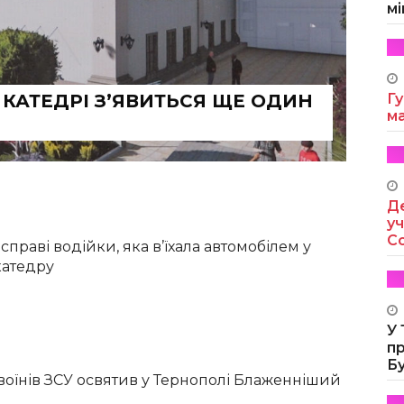
мі
 КАТЕДРІ З’ЯВИТЬСЯ ЩЕ ОДИН
Гу
м
Де
уч
Co
праві водійки, яка в’їхала автомобілем у
катедру
У
п
Б
 воїнів ЗСУ освятив у Тернополі Блаженніший