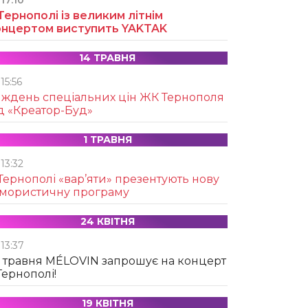
17:10
Тернополі із великим літнім
онцертом виступить YAKTAK
14 ТРАВНЯ
15:56
иждень спеціальних цін ЖК Тернополя
д «Креатор-Буд»
1 ТРАВНЯ
13:32
Тернополі «вар’яти» презентують нову
умористичну програму
24 КВІТНЯ
13:37
 травня MÉLOVIN запрошує на концерт
Тернополі!
19 КВІТНЯ