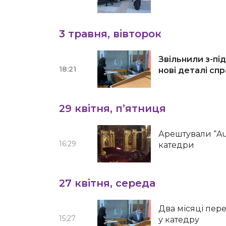
3 травня, вівторок
Звільнили з-пі
18:21
нові деталі сп
29 квітня, п’ятниця
Арештували “Aud
16:29
катедри
27 квітня, середа
Два місяці пере
15:27
у катедру