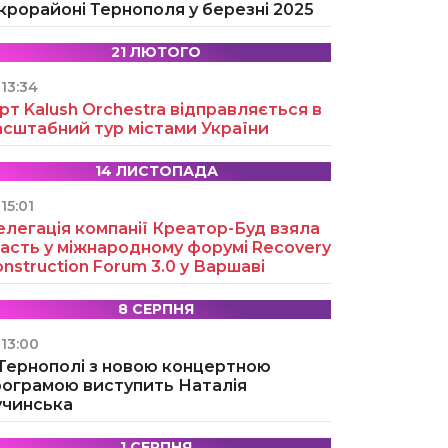
крорайоні Тернополя у березні 2025
21 ЛЮТОГО
13:34
рт Kalush Orchestra відправляється в
асштабний тур містами України
14 ЛИСТОПАДА
15:01
легація компанії Креатор-Буд взяла
асть у міжнародному форумі Recovery
nstruction Forum 3.0 у Варшаві
8 СЕРПНЯ
13:00
 Тернополі з новою концертною
рограмою виступить Наталія
учинська
1 СЕРПНЯ