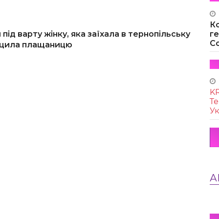
К
 під варту жінку, яка заїхала в тернопільську
г
Co
ищила плащаницю
KR
Те
Ук
А