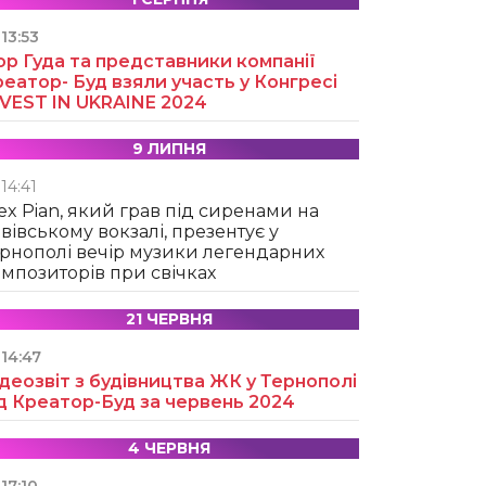
13:53
ор Гуда та представники компанії
еатор- Буд взяли участь у Конгресі
NVEST IN UKRAINE 2024
9 ЛИПНЯ
14:41
ex Pian, який грав під сиренами на
вівському вокзалі, презентує у
рнополі вечір музики легендарних
мпозиторів при свічках
21 ЧЕРВНЯ
14:47
деозвіт з будівництва ЖК у Тернополі
д Креатор-Буд за червень 2024
4 ЧЕРВНЯ