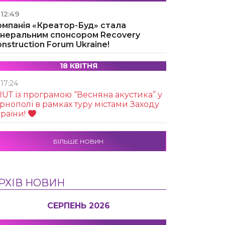
12:49
омпанія «Креатор-Буд» стала
енеральним спонсором Recovery
nstruction Forum Ukraine!
18 КВІТНЯ
17:24
UТ із програмою “Весняна акустика” у
рнополі в рамках туру містами Заходу
раїни!
БІЛЬШЕ НОВИН
РХІВ НОВИН
СЕРПЕНЬ 2026