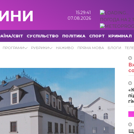
ИНИ
15:29:42
07.08.2026
ПОГОДА НА 2 
АЇНА/СВІТ
СУСПІЛЬСТВО
ПОЛІТИКА
СПОРТ
КРИМІНАЛ
ПРОГРАМИ
РУБРИКИ
НАЖИВО
ПРЯМА МОВА
БЛОГИ
ТЕЛ
Вж
с
«
пі
г
Щ