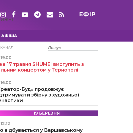
ЕФІР
ТИЖНІ
АФІША
15 ТРАВНЯ
ЕКАНАЛ
19:00
е 17 травня SHUMEI виступить з
ольним концертом у Тернополі
16:00
Креатор-Буд» продовжує
дтримувати збірну з художньої
імнастики
19 БЕРЕЗНЯ
12:12
о відбувається у Варшавському