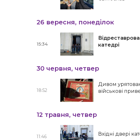
26 вересня, понеділок
Відреставрован
15:34
катедрі
30 червня, четвер
Дивом урятовані
18:52
військові прив
12 травня, четвер
Вхідні двері к
11:46