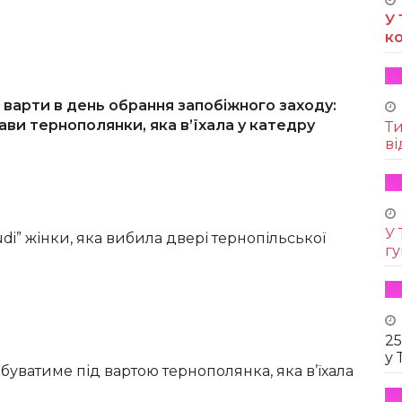
У 
к
д варти в день обрання запобіжного заходу:
рави тернополянки, яка в’їхала у катедру
Т
ві
У 
i” жінки, яка вибила двері тернопільської
г
25
у 
буватиме під вартою тернополянка, яка в’їхала