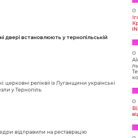
Іг
Кр
I
і двері встановлюють у тернопільській
Al
ль
Те
ко
: церковні реліквії із Луганщини українські
езли у Тернопіль
Ві
ві
атедри відправили на реставрацію