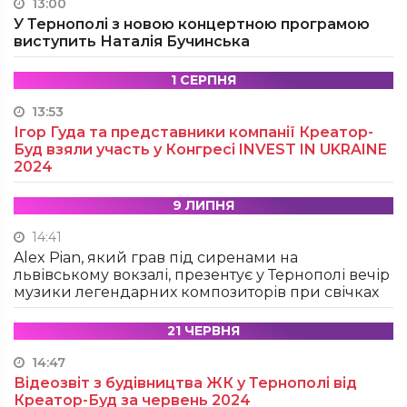
13:00
У Тернополі з новою концертною програмою
виступить Наталія Бучинська
1 СЕРПНЯ
13:53
Ігор Гуда та представники компанії Креатор-
Буд взяли участь у Конгресі INVEST IN UKRAINE
2024
9 ЛИПНЯ
14:41
Alex Pian, який грав під сиренами на
львівському вокзалі, презентує у Тернополі вечір
музики легендарних композиторів при свічках
21 ЧЕРВНЯ
14:47
Відеозвіт з будівництва ЖК у Тернополі від
Креатор-Буд за червень 2024