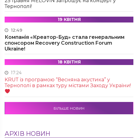
25 травня MÉLOVIN запрошує на концерт у
Тернополі!
19 КВІТНЯ
12:49
Компанія «Креатор-Буд» стала генеральним
спонсором Recovery Construction Forum
Ukraine!
18 КВІТНЯ
17:24
KRUТ із програмою “Весняна акустика” у
Тернополі в рамках туру містами Заходу України!
БІЛЬШЕ НОВИН
АРХІВ НОВИН