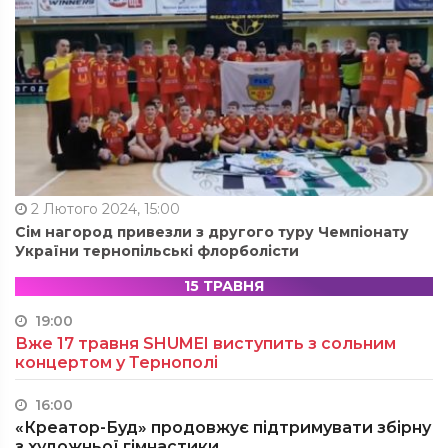
2 Лютого 2024, 15:00
Сім нагород привезли з другого туру Чемпіонату
України тернопільські флорболісти
15 ТРАВНЯ
19:00
Вже 17 травня SHUMEI виступить з сольним
концертом у Тернополі
16:00
«Креатор-Буд» продовжує підтримувати збірну
з художньої гімнастики