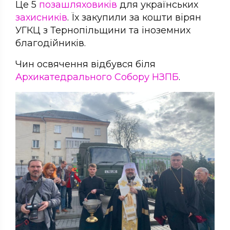
Це 5
позашляховиків
для українських
захисників
. Їх закупили за кошти вірян
УГКЦ з Тернопільщини та іноземних
благодійників.
Чин освячення відбувся біля
Архикатедрального Собору НЗПБ
.