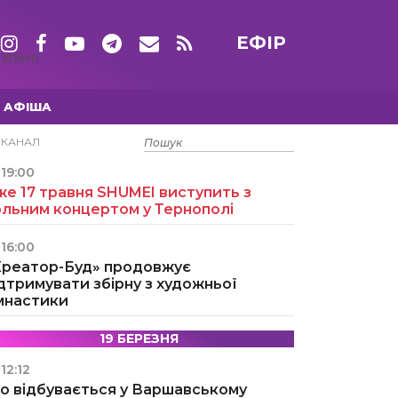
ЕФІР
ТИЖНІ
АФІША
15 ТРАВНЯ
ЕКАНАЛ
19:00
е 17 травня SHUMEI виступить з
ольним концертом у Тернополі
16:00
Креатор-Буд» продовжує
дтримувати збірну з художньої
імнастики
19 БЕРЕЗНЯ
12:12
о відбувається у Варшавському