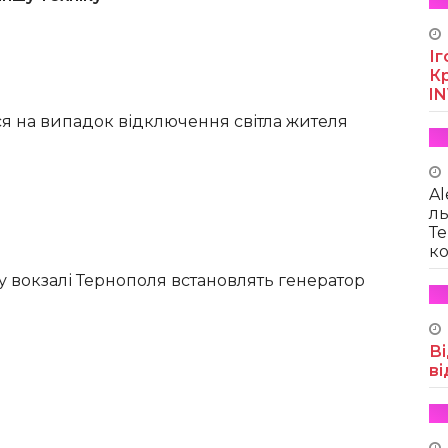
Іг
Кр
I
я на випадок відключення світла жителя
Al
ль
Те
ко
у вокзалі Тернополя встановлять генератор
Ві
ві