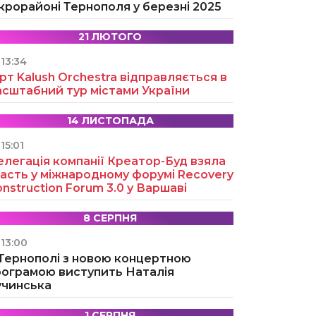
крорайоні Тернополя у березні 2025
21 ЛЮТОГО
13:34
рт Kalush Orchestra відправляється в
асштабний тур містами України
14 ЛИСТОПАДА
15:01
легація компанії Креатор-Буд взяла
асть у міжнародному форумі Recovery
nstruction Forum 3.0 у Варшаві
8 СЕРПНЯ
13:00
 Тернополі з новою концертною
рограмою виступить Наталія
учинська
1 СЕРПНЯ