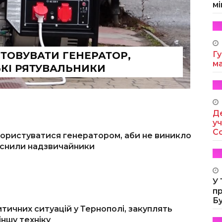
мі
ТОВУВАТИ ГЕНЕРАТОР,
Гу
м
КІ РЯТУВАЛЬНИКИ
Де
уч
Co
користуватися генератором, аби не виникло
яснили надзвичайники
У
п
Б
тичних ситуацій у Тернополі, закуплять
іншу техніку