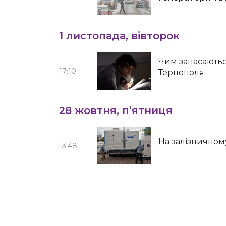
1 листопада, вівторок
Чим запасаютьс
17:10
Тернополя
28 жовтня, п’ятниця
На залізничном
13:48