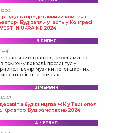
13:53
ор Гуда та представники компанії
еатор- Буд взяли участь у Конгресі
NVEST IN UKRAINE 2024
9 ЛИПНЯ
14:41
ex Pian, який грав під сиренами на
вівському вокзалі, презентує у
рнополі вечір музики легендарних
мпозиторів при свічках
21 ЧЕРВНЯ
14:47
деозвіт з будівництва ЖК у Тернополі
д Креатор-Буд за червень 2024
4 ЧЕРВНЯ