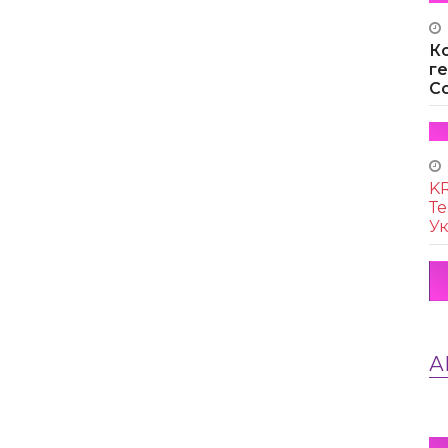
К
г
Co
KR
Те
Ук
А