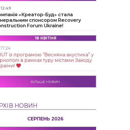
12:49
омпанія «Креатор-Буд» стала
енеральним спонсором Recovery
nstruction Forum Ukraine!
18 КВІТНЯ
17:24
UТ із програмою “Весняна акустика” у
рнополі в рамках туру містами Заходу
раїни!
БІЛЬШЕ НОВИН
РХІВ НОВИН
СЕРПЕНЬ 2026