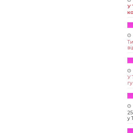
У 
к
Т
ві
У 
г
25
у 