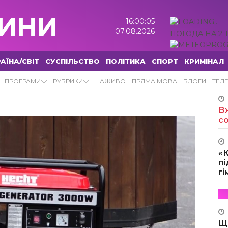
ИНИ
16:00:06
07.08.2026
ПОГОДА НА 2 
АЇНА/СВІТ
СУСПІЛЬСТВО
ПОЛІТИКА
СПОРТ
КРИМІНАЛ
НИ
ПРОГРАМИ
РУБРИКИ
НАЖИВО
ПРЯМА МОВА
БЛОГИ
ТЕЛ
Вж
с
«
пі
г
Щ