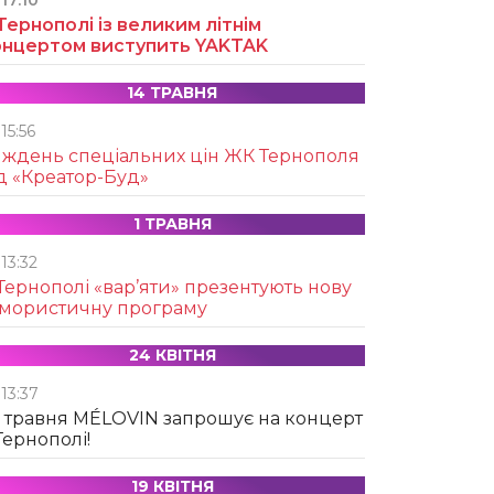
17:10
Тернополі із великим літнім
онцертом виступить YAKTAK
14 ТРАВНЯ
15:56
иждень спеціальних цін ЖК Тернополя
д «Креатор-Буд»
1 ТРАВНЯ
13:32
Тернополі «вар’яти» презентують нову
умористичну програму
24 КВІТНЯ
13:37
 травня MÉLOVIN запрошує на концерт
Тернополі!
19 КВІТНЯ