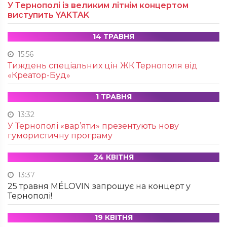
У Тернополі із великим літнім концертом
виступить YAKTAK
14 ТРАВНЯ
15:56
Тиждень спеціальних цін ЖК Тернополя від
«Креатор-Буд»
1 ТРАВНЯ
13:32
У Тернополі «вар’яти» презентують нову
гумористичну програму
24 КВІТНЯ
13:37
25 травня MÉLOVIN запрошує на концерт у
Тернополі!
19 КВІТНЯ