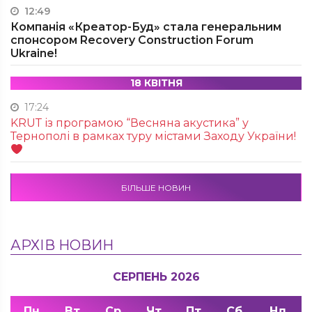
12:49
Компанія «Креатор-Буд» стала генеральним
спонсором Recovery Construction Forum
Ukraine!
18 КВІТНЯ
17:24
KRUТ із програмою “Весняна акустика” у
Тернополі в рамках туру містами Заходу України!
БІЛЬШЕ НОВИН
АРХІВ НОВИН
СЕРПЕНЬ 2026
Пн
Вт
Ср
Чт
Пт
Сб
Нд