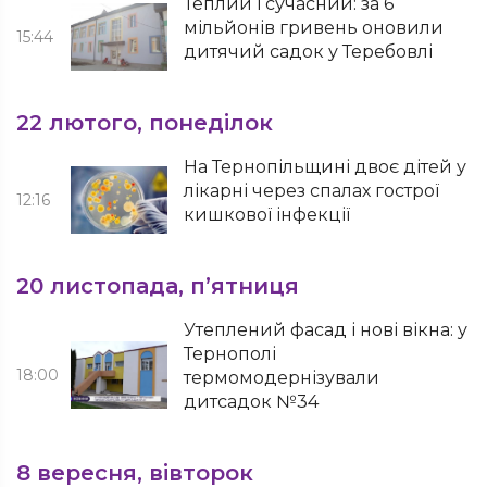
Теплий і сучасний: за 6
мільйонів гривень оновили
15:44
дитячий садок у Теребовлі
22 лютого, понеділок
На Тернопільщині двоє дітей у
лікарні через спалах гострої
12:16
кишкової інфекції
20 листопада, п’ятниця
Утеплений фасад і нові вікна: у
Тернополі
18:00
термомодернізували
дитсадок №34
8 вересня, вівторок