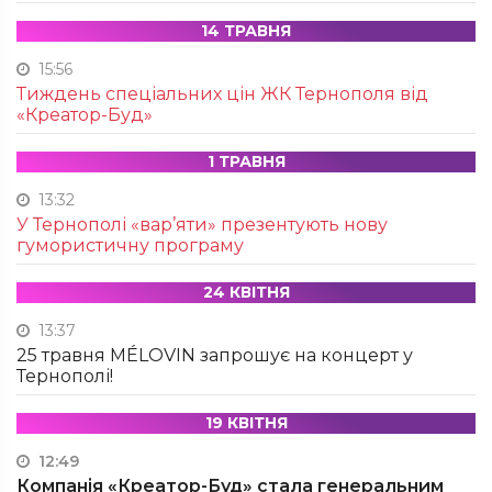
14 ТРАВНЯ
15:56
Тиждень спеціальних цін ЖК Тернополя від
«Креатор-Буд»
1 ТРАВНЯ
13:32
У Тернополі «вар’яти» презентують нову
гумористичну програму
24 КВІТНЯ
13:37
25 травня MÉLOVIN запрошує на концерт у
Тернополі!
19 КВІТНЯ
12:49
Компанія «Креатор-Буд» стала генеральним