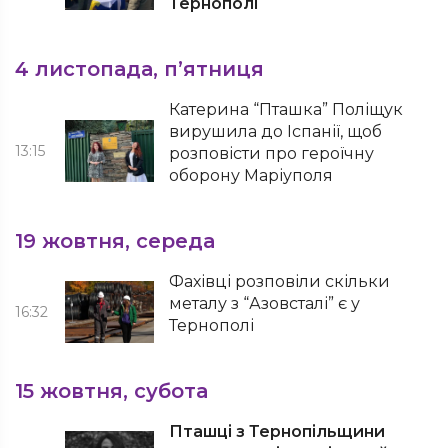
Тернополі
4 листопада, п’ятниця
Катерина “Пташка” Поліщук
вирушила до Іспанії, щоб
13:15
розповісти про героїчну
оборону Маріуполя
19 жовтня, середа
Фахівці розповіли скільки
металу з “Азовсталі” є у
16:32
Тернополі
15 жовтня, субота
Пташці з Тернопільщини