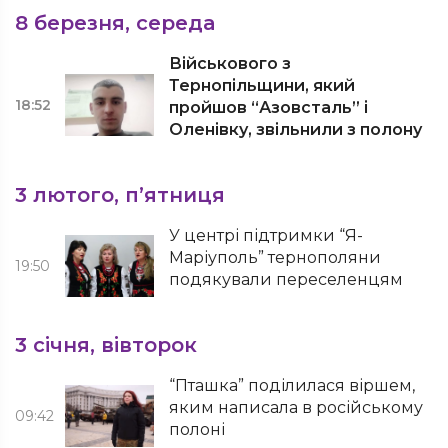
8 березня, середа
Військового з
Тернопільщини, який
18:52
пройшов “Азовсталь” і
Оленівку, звільнили з полону
3 лютого, п’ятниця
У центрі підтримки “Я-
Маріуполь” тернополяни
19:50
подякували переселенцям
3 січня, вівторок
“Пташка” поділилася віршем,
яким написала в російському
09:42
полоні