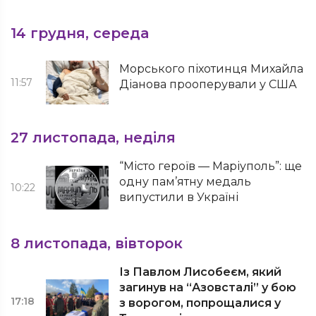
14 грудня, середа
Морського піхотинця Михайла
11:57
Діанова прооперували у США
27 листопада, неділя
“Місто героїв — Маріуполь”: ще
одну пам’ятну медаль
10:22
випустили в Україні
8 листопада, вівторок
Із Павлом Лисобеєм, який
загинув на “Азовсталі” у бою
17:18
з ворогом, попрощалися у