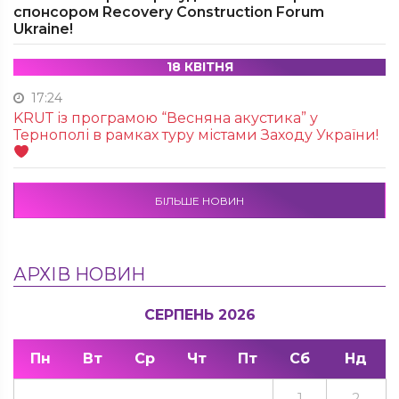
спонсором Recovery Construction Forum
Ukraine!
18 КВІТНЯ
17:24
KRUТ із програмою “Весняна акустика” у
Тернополі в рамках туру містами Заходу України!
БІЛЬШЕ НОВИН
АРХІВ НОВИН
СЕРПЕНЬ 2026
Пн
Вт
Ср
Чт
Пт
Сб
Нд
1
2