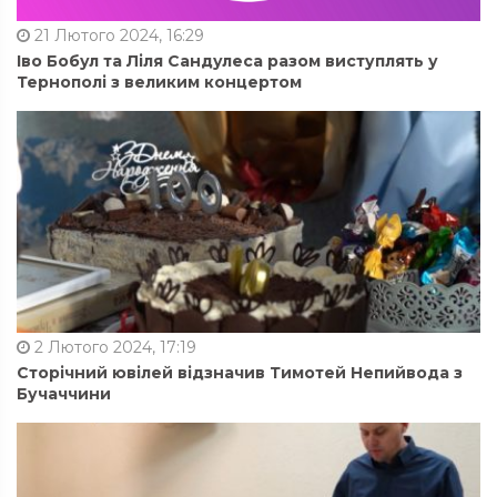
21 Лютого 2024, 16:29
Іво Бобул та Ліля Сандулеса разом виступлять у
Тернополі з великим концертом
2 Лютого 2024, 17:19
Сторічний ювілей відзначив Тимотей Непийвода з
Бучаччини