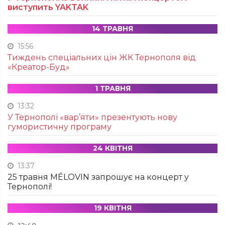
виступить YAKTAK
14 ТРАВНЯ
15:56
Тиждень спеціальних цін ЖК Тернополя від
«Креатор-Буд»
1 ТРАВНЯ
13:32
У Тернополі «вар’яти» презентують нову
гумористичну програму
24 КВІТНЯ
13:37
25 травня MÉLOVIN запрошує на концерт у
Тернополі!
19 КВІТНЯ