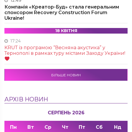
12:49
Компанія «Креатор-Буд» стала генеральним
спонсором Recovery Construction Forum
Ukraine!
18 КВІТНЯ
17:24
KRUТ із програмою “Весняна акустика” у
Тернополі в рамках туру містами Заходу України!
БІЛЬШЕ НОВИН
АРХІВ НОВИН
СЕРПЕНЬ 2026
Пн
Вт
Ср
Чт
Пт
Сб
Нд