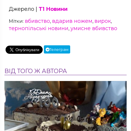
Джерело |
Т1 Новини
вбивство
вдарив ножем
вирок
Мітки:
,
,
,
тернопільські новини
умисне вбивство
,
Телеграм
ВІД ТОГО Ж АВТОРА