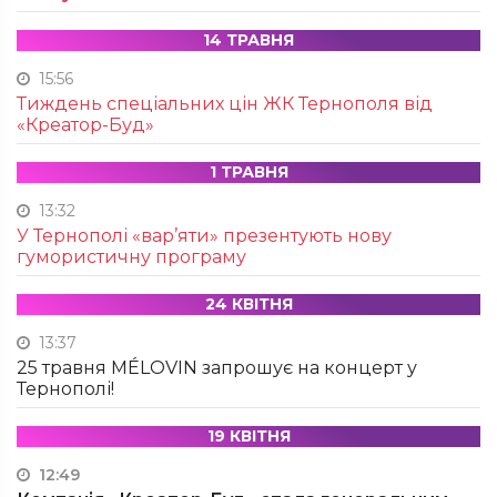
14 ТРАВНЯ
15:56
Тиждень спеціальних цін ЖК Тернополя від
«Креатор-Буд»
1 ТРАВНЯ
13:32
У Тернополі «вар’яти» презентують нову
гумористичну програму
24 КВІТНЯ
13:37
25 травня MÉLOVIN запрошує на концерт у
Тернополі!
19 КВІТНЯ
12:49