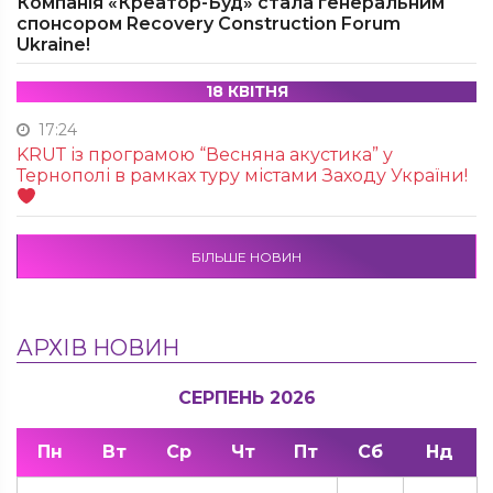
Компанія «Креатор-Буд» стала генеральним
спонсором Recovery Construction Forum
Ukraine!
18 КВІТНЯ
17:24
KRUТ із програмою “Весняна акустика” у
Тернополі в рамках туру містами Заходу України!
БІЛЬШЕ НОВИН
АРХІВ НОВИН
СЕРПЕНЬ 2026
Пн
Вт
Ср
Чт
Пт
Сб
Нд