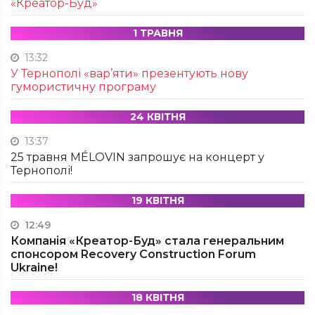
«Креатор-Буд»
1 ТРАВНЯ
13:32
У Тернополі «вар’яти» презентують нову
гумористичну програму
24 КВІТНЯ
13:37
25 травня MÉLOVIN запрошує на концерт у
Тернополі!
19 КВІТНЯ
12:49
Компанія «Креатор-Буд» стала генеральним
спонсором Recovery Construction Forum
Ukraine!
18 КВІТНЯ