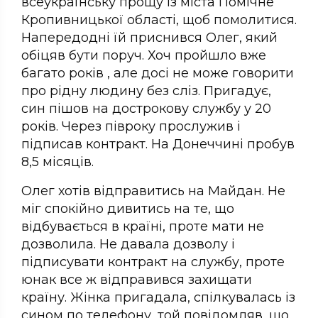
всеукраїнську прощу із міста Помічне
Кропивницької області, щоб помолитися.
Напередодні їй приснився Олег, який
обіцяв бути поруч. Хоч пройшло вже
багато років , але досі не може говорити
про рідну людину без сліз. Пригадує,
син пішов на дострокову службу у 20
років. Через півроку прослужив і
підписав контракт. На Донеччині пробув
8,5 місяців.
Олег хотів відправитись на Майдан. Не
міг спокійно дивитись на те, що
відбувається в країні, проте мати не
дозволила. Не давала дозволу і
підписувати контракт на службу, проте
юнак все ж відправився захищати
країну. Жінка пригадала, спілкувалась із
сином по телефону, той повідомляв, що