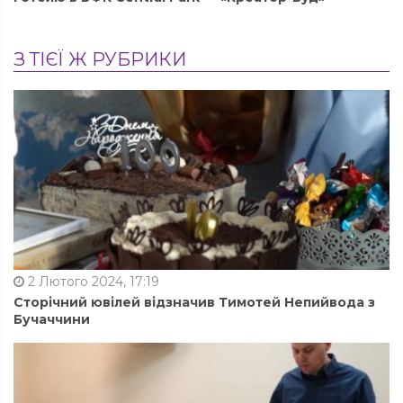
З ТІЄЇ Ж РУБРИКИ
2 Лютого 2024, 17:19
Сторічний ювілей відзначив Тимотей Непийвода з
Бучаччини