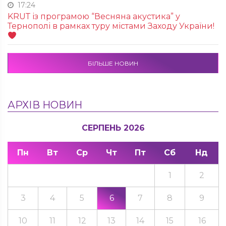
17:24
KRUТ із програмою “Весняна акустика” у
Тернополі в рамках туру містами Заходу України!
БІЛЬШЕ НОВИН
АРХІВ НОВИН
СЕРПЕНЬ 2026
Пн
Вт
Ср
Чт
Пт
Сб
Нд
1
2
3
4
5
6
7
8
9
10
11
12
13
14
15
16