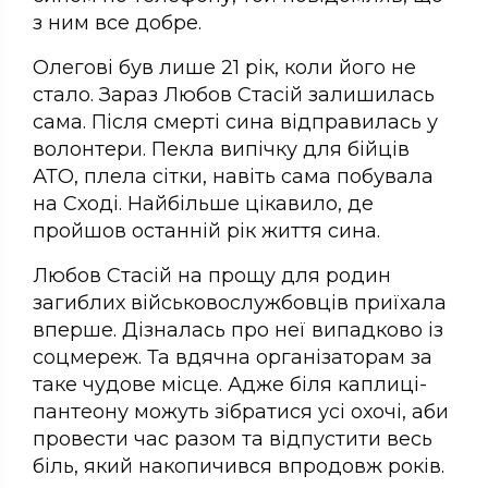
з ним все добре.
Олегові був лише 21 рік, коли його не
стало. Зараз Любов Стасій залишилась
сама. Після смерті сина відправилась у
волонтери. Пекла випічку для бійців
АТО, плела сітки, навіть сама побувала
на Сході. Найбільше цікавило, де
пройшов останній рік життя сина.
Любов Стасій на прощу для родин
загиблих військовослужбовців приїхала
вперше. Дізналась про неї випадково із
соцмереж. Та вдячна організаторам за
таке чудове місце. Адже біля каплиці-
пантеону можуть зібратися усі охочі, аби
провести час разом та відпустити весь
біль, який накопичився впродовж років.