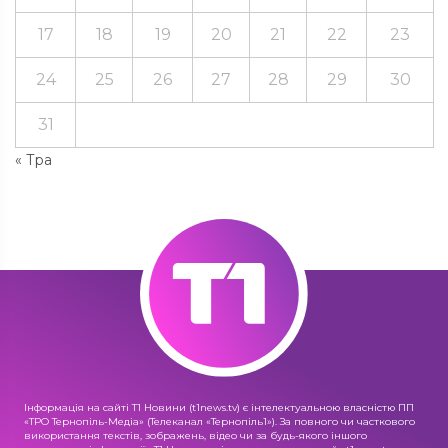
17
18
19
20
21
22
23
24
25
26
27
28
29
30
31
« Тра
Інформація на сайті Т1 Новини (t1news.tv) є інтелектуальною власністю ПП
«ТРО Тернопіль-Медіа» (Телеканал «Тернопіль1»). За повного чи часткового
використання текстів, зображень, відео чи за будь-якого іншого