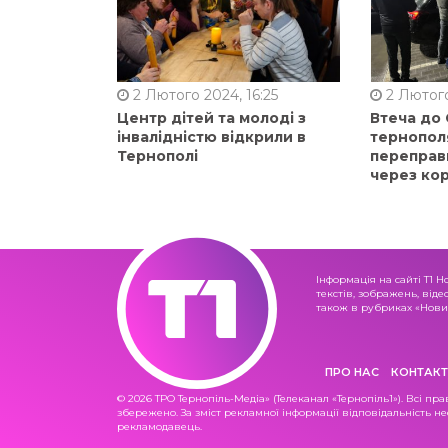
2 Лютого 2024, 16:25
2 Лютого
Центр дітей та молоді з
Втеча до
інвалідністю відкрили в
тернопол
Тернополі
переправ
через ко
Інформація на сайті Т1 Н
текстів, зображень, віде
також в рубриках «Новин
ПРО НАС
КОНТАКТ
© 2026 ТРО Тернопіль-Медіа» (Телеканал «Тернопіль1»). Всі пра
збережено. За зміст рекламної інформації відповідальність не
рекламодавець.