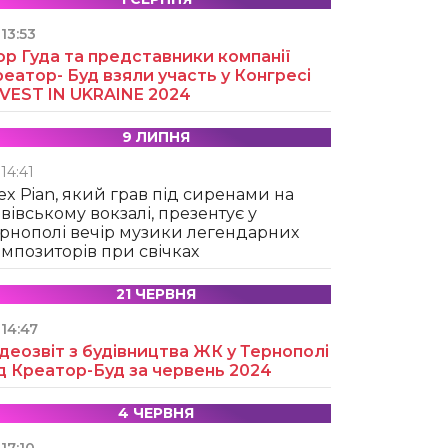
13:53
ор Гуда та представники компанії
еатор- Буд взяли участь у Конгресі
NVEST IN UKRAINE 2024
9 ЛИПНЯ
14:41
ex Pian, який грав під сиренами на
вівському вокзалі, презентує у
рнополі вечір музики легендарних
мпозиторів при свічках
21 ЧЕРВНЯ
14:47
деозвіт з будівництва ЖК у Тернополі
д Креатор-Буд за червень 2024
4 ЧЕРВНЯ