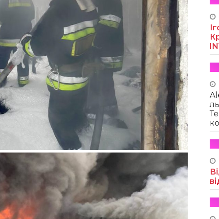
Іг
Кр
I
Al
ль
Те
ко
Ві
ві