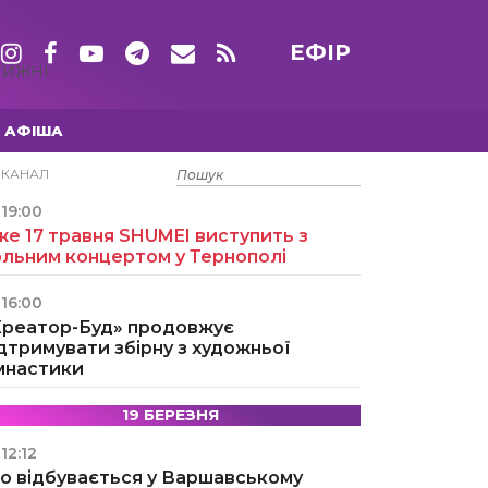
ЕФІР
ТИЖНІ
АФІША
15 ТРАВНЯ
ЕКАНАЛ
19:00
е 17 травня SHUMEI виступить з
ольним концертом у Тернополі
16:00
Креатор-Буд» продовжує
дтримувати збірну з художньої
імнастики
19 БЕРЕЗНЯ
12:12
о відбувається у Варшавському