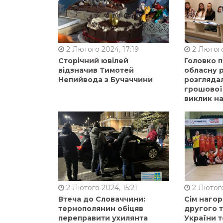
2 Лютого 2024, 17:19
2 Лютого
Сторічний ювілей
Головко 
відзначив Тимотей
обласну р
Непийвода з Бучаччини
розгляда
грошової
виклик на
2 Лютого 2024, 15:21
2 Лютого
Втеча до Словаччини:
Сім нагор
тернополянин обіцяв
другого 
переправити ухилянта
України т