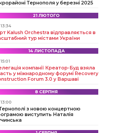
крорайоні Тернополя у березні 2025
21 ЛЮТОГО
13:34
рт Kalush Orchestra відправляється в
асштабний тур містами України
14 ЛИСТОПАДА
15:01
легація компанії Креатор-Буд взяла
асть у міжнародному форумі Recovery
nstruction Forum 3.0 у Варшаві
8 СЕРПНЯ
13:00
 Тернополі з новою концертною
рограмою виступить Наталія
учинська
1 СЕРПНЯ