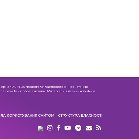
«Тернопіль1»). За повного чи часткового використання
 t1news.tv – є обов'язковим. Матеріали з позначкою «R», а
ИЛА КОРИСТУВАННЯ САЙТОМ
СТРУКТУРА ВЛАСНОСТІ