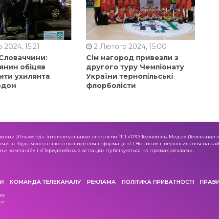
 2024, 15:21
2 Лютого 2024, 15:00
 Словаччини:
Сім нагород привезли з
янин обіцяв
другого туру Чемпіонату
ити ухилянта
України тернопільські
рдон
флорболісти
овини (t1news.tv) є інтелектуальною власністю ПП «ТРО Тернопіль-Медіа» (Телеканал 
о чи за будь-якого іншого поширення інформації «Т1 Новини» гіперпосилання на сайт
и компаній» і «Передвиборча агітація» публікуються на правах реклами.
И
КОМАНДА ТЕЛЕКАНАЛУ
РЕКЛАМА
ПОЛІТИКА ПРИВАТНОСТІ
ПРАВ
ва
се