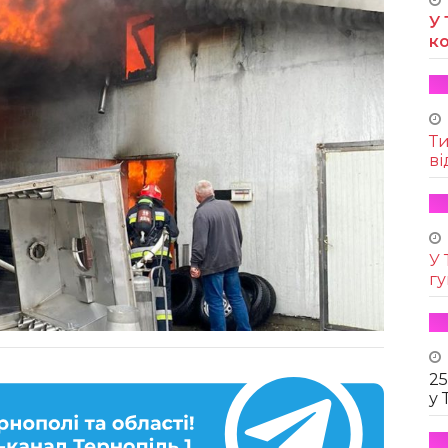
У 
к
Т
ві
У 
г
25
у 