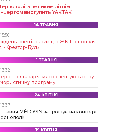
17:10
Тернополі із великим літнім
онцертом виступить YAKTAK
14 ТРАВНЯ
15:56
иждень спеціальних цін ЖК Тернополя
д «Креатор-Буд»
1 ТРАВНЯ
13:32
Тернополі «вар’яти» презентують нову
умористичну програму
24 КВІТНЯ
13:37
 травня MÉLOVIN запрошує на концерт
Тернополі!
19 КВІТНЯ