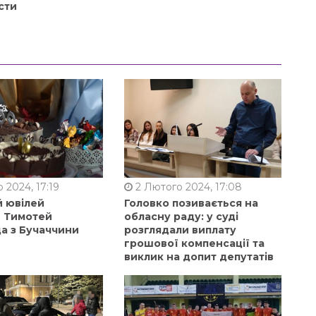
сти
 2024, 17:19
2 Лютого 2024, 17:08
й ювілей
Головко позивається на
в Тимотей
обласну раду: у суді
а з Бучаччини
розглядали виплату
грошової компенсації та
виклик на допит депутатів