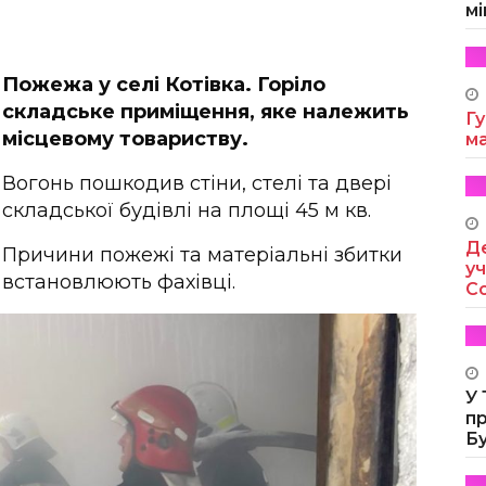
мі
Пожежа у селі Котівка. Горіло
складське приміщення, яке належить
Гу
місцевому товариству.
м
Вогонь пошкодив стіни, стелі та двері
складської будівлі на площі 45 м кв.
Де
Причини пожежі та матеріальні збитки
уч
встановлюють фахівці.
Co
У
п
Б