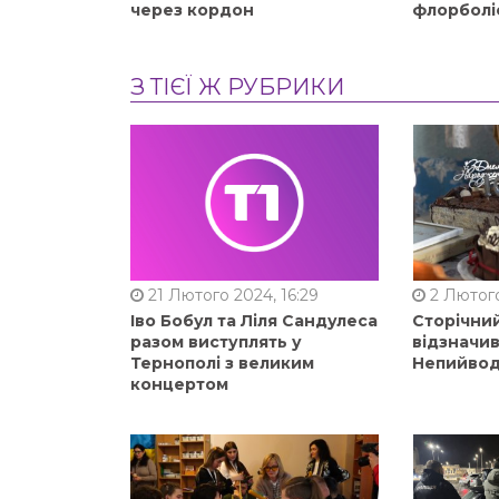
через кордон
флорболі
З ТІЄЇ Ж РУБРИКИ
21 Лютого 2024, 16:29
2 Лютого
Іво Бобул та Ліля Сандулеса
Сторічни
разом виступлять у
відзначи
Тернополі з великим
Непийвод
концертом