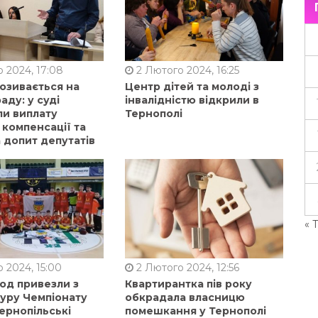
 2024, 17:08
2 Лютого 2024, 16:25
позивається на
Центр дітей та молоді з
аду: у суді
інвалідністю відкрили в
ли виплату
Тернополі
 компенсації та
 допит депутатів
« 
 2024, 15:00
2 Лютого 2024, 12:56
од привезли з
Квартирантка пів року
туру Чемпіонату
обкрадала власницю
ернопільські
помешкання у Тернополі