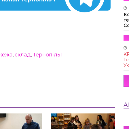
К
г
Co
жежа
склад
Тернопіль1
KR
,
,
Те
Ук
А