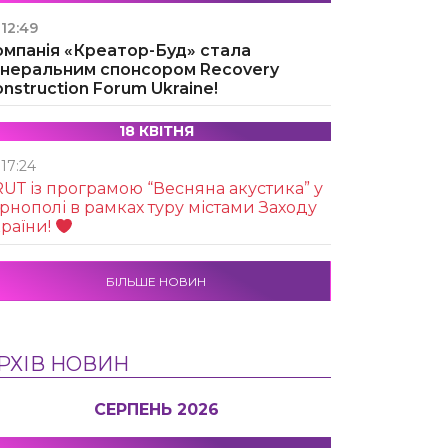
12:49
омпанія «Креатор-Буд» стала
енеральним спонсором Recovery
nstruction Forum Ukraine!
18 КВІТНЯ
17:24
UТ із програмою “Весняна акустика” у
рнополі в рамках туру містами Заходу
раїни!
БІЛЬШЕ НОВИН
РХІВ НОВИН
СЕРПЕНЬ 2026