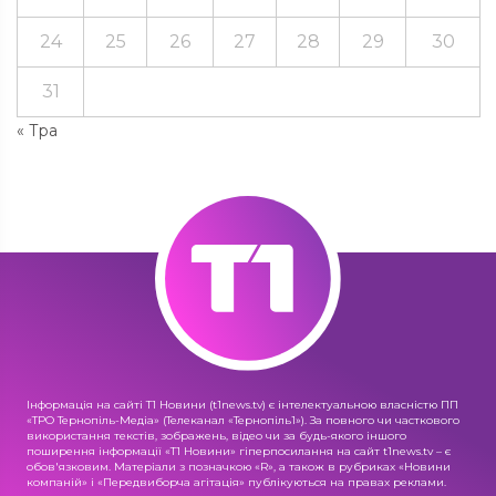
24
25
26
27
28
29
30
31
« Тра
Інформація на сайті Т1 Новини (t1news.tv) є інтелектуальною власністю ПП
«ТРО Тернопіль-Медіа» (Телеканал «Тернопіль1»). За повного чи часткового
використання текстів, зображень, відео чи за будь-якого іншого
поширення інформації «Т1 Новини» гіперпосилання на сайт t1news.tv – є
обов'язковим. Матеріали з позначкою «R», а також в рубриках «Новини
компаній» і «Передвиборча агітація» публікуються на правах реклами.