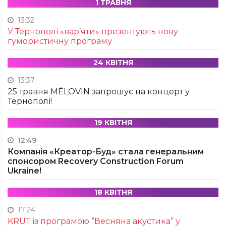
1 ТРАВНЯ
13:32
У Тернополі «вар’яти» презентують нову
гумористичну програму
24 КВІТНЯ
13:37
25 травня MÉLOVIN запрошує на концерт у
Тернополі!
19 КВІТНЯ
12:49
Компанія «Креатор-Буд» стала генеральним
спонсором Recovery Construction Forum
Ukraine!
18 КВІТНЯ
17:24
KRUТ із програмою “Весняна акустика” у