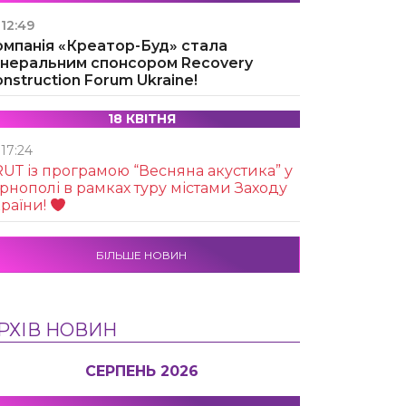
12:49
омпанія «Креатор-Буд» стала
енеральним спонсором Recovery
nstruction Forum Ukraine!
18 КВІТНЯ
17:24
UТ із програмою “Весняна акустика” у
рнополі в рамках туру містами Заходу
раїни!
БІЛЬШЕ НОВИН
РХІВ НОВИН
СЕРПЕНЬ 2026