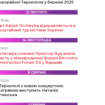
крорайоні Тернополя у березні 2025
21 ЛЮТОГО
13:34
рт Kalush Orchestra відправляється в
асштабний тур містами України
14 ЛИСТОПАДА
15:01
легація компанії Креатор-Буд взяла
асть у міжнародному форумі Recovery
nstruction Forum 3.0 у Варшаві
8 СЕРПНЯ
13:00
 Тернополі з новою концертною
рограмою виступить Наталія
учинська
1 СЕРПНЯ