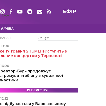
ЕФІР
ТИЖНІ
АФІША
15 ТРАВНЯ
ЕКАНАЛ
19:00
е 17 травня SHUMEI виступить з
ольним концертом у Тернополі
16:00
Креатор-Буд» продовжує
дтримувати збірну з художньої
імнастики
19 БЕРЕЗНЯ
12:12
о відбувається у Варшавському