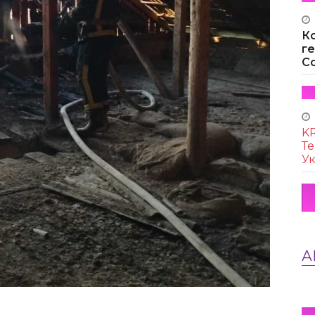
К
г
Co
KR
Те
Ук
А