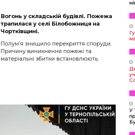
мі
Вогонь у складській будівлі. Пожежа
трапилася у селі Білобожниця на
Чортківщині.
Гу
м
Полум’я знищило перекриття споруди.
Причину виникнення пожежі та
матеріальні збитки встановлюють.
Де
уч
Co
У
п
Б