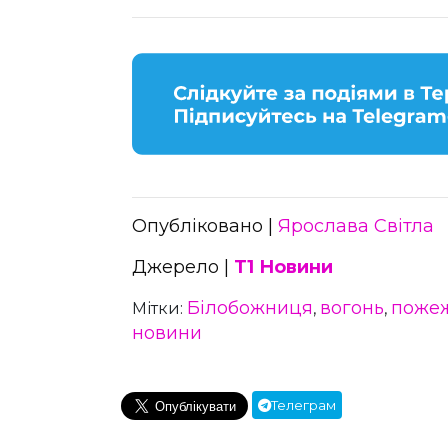
Опубліковано |
Ярослава Світла
Джерело |
Т1 Новини
Білобожниця
вогонь
поже
Мітки:
,
,
новини
Телеграм