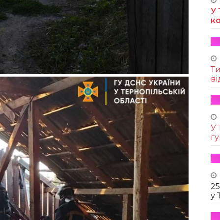
У 
к
Т
ві
У 
г
25
у 