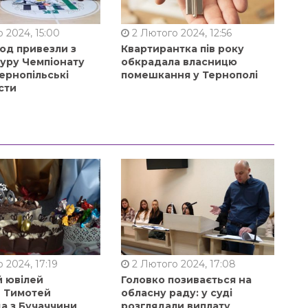
 2024, 15:00
2 Лютого 2024, 12:56
од привезли з
Квартирантка пів року
туру Чемпіонату
обкрадала власницю
ернопільські
помешкання у Тернополі
сти
 2024, 17:19
2 Лютого 2024, 17:08
й ювілей
Головко позивається на
в Тимотей
обласну раду: у суді
а з Бучаччини
розглядали виплату