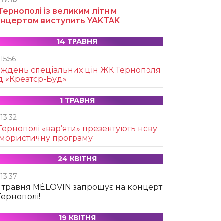
17:10
Тернополі із великим літнім
онцертом виступить YAKTAK
14 ТРАВНЯ
15:56
иждень спеціальних цін ЖК Тернополя
д «Креатор-Буд»
1 ТРАВНЯ
13:32
Тернополі «вар’яти» презентують нову
умористичну програму
24 КВІТНЯ
13:37
 травня MÉLOVIN запрошує на концерт
Тернополі!
19 КВІТНЯ