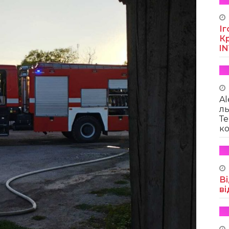
Іг
Кр
I
Al
ль
Те
ко
Ві
ві