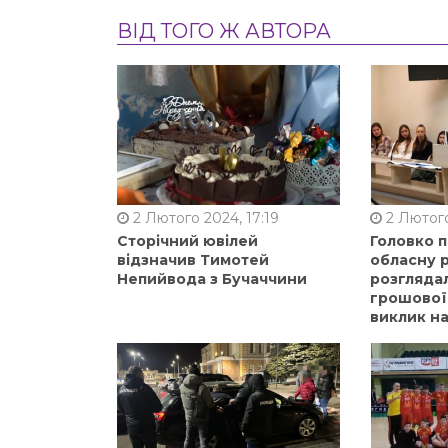
ВІД ТОГО Ж АВТОРА
2 Лютого 2024, 17:19
2 Лютого
Сторічний ювілей
Головко 
відзначив Тимотей
обласну р
Непийвода з Бучаччини
розгляда
грошової
виклик на