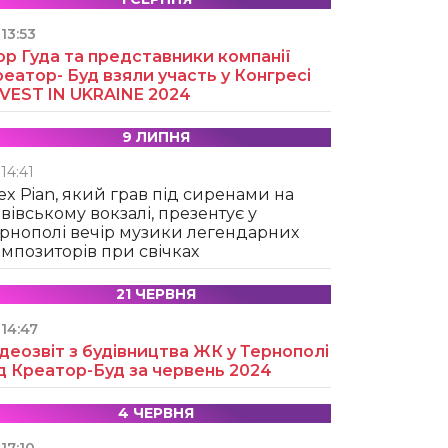
13:53
ор Гуда та представники компанії
еатор- Буд взяли участь у Конгресі
NVEST IN UKRAINE 2024
9 ЛИПНЯ
14:41
ex Pian, який грав під сиренами на
вівському вокзалі, презентує у
рнополі вечір музики легендарних
мпозиторів при свічках
21 ЧЕРВНЯ
14:47
деозвіт з будівництва ЖК у Тернополі
д Креатор-Буд за червень 2024
4 ЧЕРВНЯ