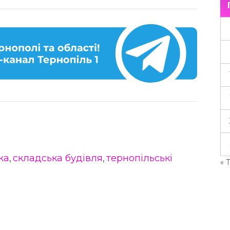
жа
складська будівля
тернопільські
,
,
« 