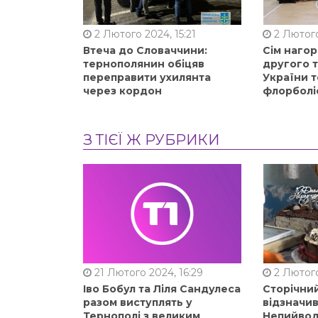
2 Лютого 2024, 15:21
2 Лютого
Втеча до Словаччини:
Сім нагор
тернополянин обіцяв
другого 
переправити ухилянта
України т
через кордон
флорболі
З ТІЄЇ Ж РУБРИКИ
21 Лютого 2024, 16:29
2 Лютого
Іво Бобул та Ліля Сандулеса
Сторічни
разом виступлять у
відзначи
Тернополі з великим
Непийвод