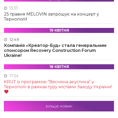
13:37
25 травня MÉLOVIN запрошує на концерт у
Тернополі!
19 КВІТНЯ
12:49
Компанія «Креатор-Буд» стала генеральним
спонсором Recovery Construction Forum
Ukraine!
18 КВІТНЯ
17:24
KRUТ із програмою “Весняна акустика” у
Тернополі в рамках туру містами Заходу України!
БІЛЬШЕ НОВИН