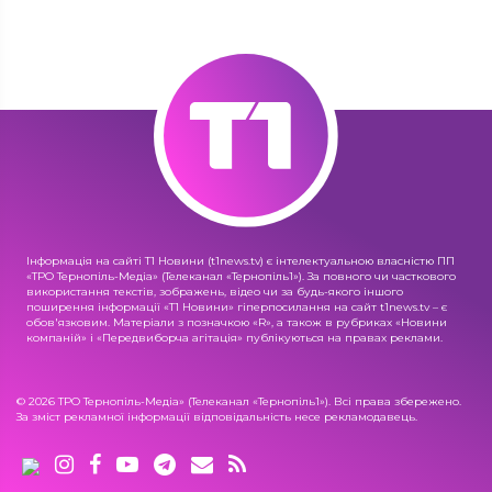
Інформація на сайті Т1 Новини (t1news.tv) є інтелектуальною власністю ПП
«ТРО Тернопіль-Медіа» (Телеканал «Тернопіль1»). За повного чи часткового
використання текстів, зображень, відео чи за будь-якого іншого
поширення інформації «Т1 Новини» гіперпосилання на сайт t1news.tv – є
обов'язковим. Матеріали з позначкою «R», а також в рубриках «Новини
компаній» і «Передвиборча агітація» публікуються на правах реклами.
© 2026 ТРО Тернопіль-Медіа» (Телеканал «Тернопіль1»). Всі права збережено.
За зміст рекламної інформації відповідальність несе рекламодавець.