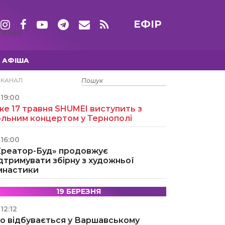
ЕФІР
ТИЖНІ
АФІША
15 ТРАВНЯ
ЕКАНАЛ
19:00
е 17 травня SHUMEI виступить з
ольним концертом у Тернополі
16:00
Креатор-Буд» продовжує
дтримувати збірну з художньої
імнастики
19 БЕРЕЗНЯ
12:12
о відбувається у Варшавському