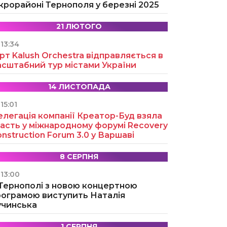
крорайоні Тернополя у березні 2025
21 ЛЮТОГО
13:34
рт Kalush Orchestra відправляється в
асштабний тур містами України
14 ЛИСТОПАДА
15:01
легація компанії Креатор-Буд взяла
асть у міжнародному форумі Recovery
nstruction Forum 3.0 у Варшаві
8 СЕРПНЯ
13:00
 Тернополі з новою концертною
рограмою виступить Наталія
учинська
1 СЕРПНЯ