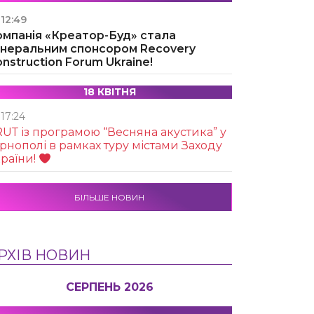
12:49
омпанія «Креатор-Буд» стала
енеральним спонсором Recovery
nstruction Forum Ukraine!
18 КВІТНЯ
17:24
UТ із програмою “Весняна акустика” у
рнополі в рамках туру містами Заходу
раїни!
БІЛЬШЕ НОВИН
РХІВ НОВИН
СЕРПЕНЬ 2026