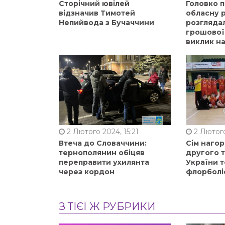
Сторічний ювілей
Головко 
відзначив Тимотей
обласну р
Непийвода з Бучаччини
розгляда
грошової
виклик на
2 Лютого 2024, 15:21
2 Лютого
Втеча до Словаччини:
Сім нагор
тернополянин обіцяв
другого 
переправити ухилянта
України т
через кордон
флорболі
З ТІЄЇ Ж РУБРИКИ