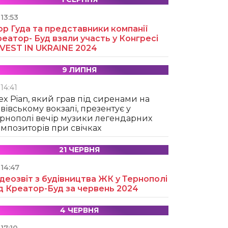
13:53
ор Гуда та представники компанії
еатор- Буд взяли участь у Конгресі
NVEST IN UKRAINE 2024
9 ЛИПНЯ
14:41
ex Pian, який грав під сиренами на
вівському вокзалі, презентує у
рнополі вечір музики легендарних
мпозиторів при свічках
21 ЧЕРВНЯ
14:47
деозвіт з будівництва ЖК у Тернополі
д Креатор-Буд за червень 2024
4 ЧЕРВНЯ