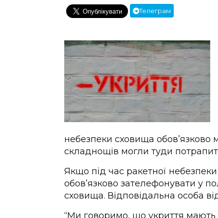
Телеграм
небезпеки сховища обов’язково 
складнощів могли туди потрапит
Якщо під час ракетної небезпек
обов’язково зателефонувати у по
сховища. Відповідальна особа в
“Ми говоримо, що укриття мають 