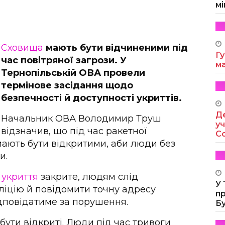
мі
Сховища
мають бути відчиненими під
Гу
час повітряної загрози. У
м
Тернопільській ОВА провели
термінове засідання щодо
безпечності й доступності укриттів.
Де
Начальник ОВА Володимир Труш
уч
відзначив, що під час ракетної
Co
мають бути відкритими, аби люди без
и.
и
укриття
закрите, людям слід
У
ліцію й повідомити точну адресу
п
ідповідатиме за порушення.
Б
бути відкриті. Люди під час тривоги