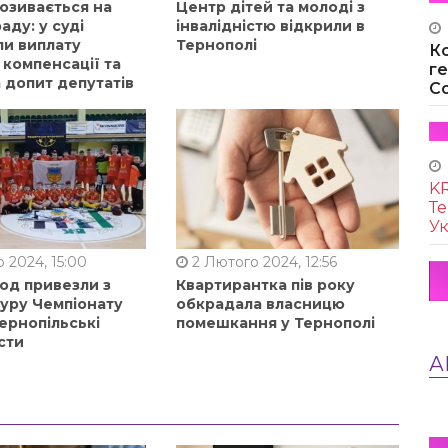
позивається на
Центр дітей та молоді з
аду: у суді
інвалідністю відкрили в
ли виплату
Тернополі
К
 компенсації та
г
 допит депутатів
Co
KR
Те
Ук
 2024, 15:00
2 Лютого 2024, 12:56
од привезли з
Квартирантка пів року
туру Чемпіонату
обкрадала власницю
ернопільські
помешкання у Тернополі
сти
А