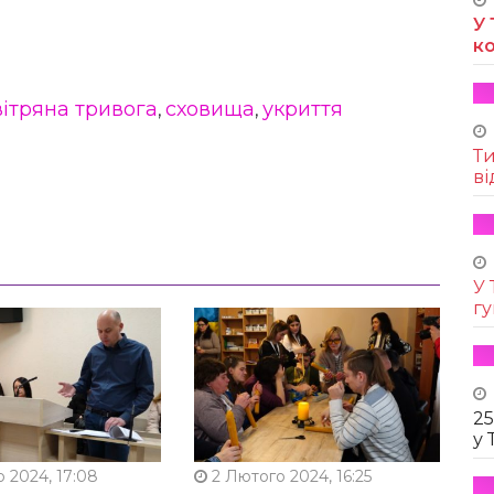
У 
к
ітряна тривога
сховища
укриття
,
,
Т
ві
У 
г
25
у 
 2024, 17:08
2 Лютого 2024, 16:25