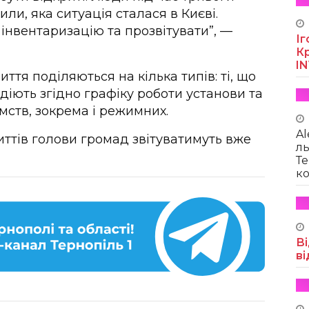
ли, яка ситуація сталася в Києві.
інвентаризацію та прозвітувати”, —
Іг
Кр
I
иття поділяються на кілька типів: ті, що
діють згідно графіку роботи установи та
мств, зокрема і режимних.
Al
риттів голови громад звітуватимуть вже
ль
Те
ко
Ві
ві