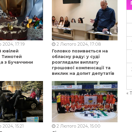
 2024, 17:19
2 Лютого 2024, 17:08
й ювілей
Головко позивається на
в Тимотей
обласну раду: у суді
а з Бучаччини
розглядали виплату
грошової компенсації та
виклик на допит депутатів
« 
 2024, 15:21
2 Лютого 2024, 15:00