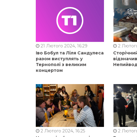
21 Лютого 2024, 16:29
2 Лютого
Іво Бобул та Ліля Сандулеса
Сторічни
разом виступлять у
відзначи
Тернополі з великим
Непийвод
концертом
2 Лютого 2024, 16:25
2 Лютого