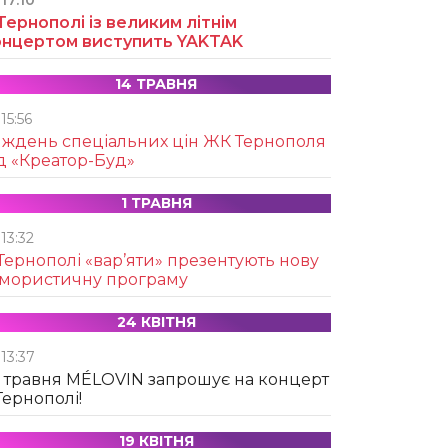
17:10
Тернополі із великим літнім
онцертом виступить YAKTAK
14 ТРАВНЯ
15:56
иждень спеціальних цін ЖК Тернополя
д «Креатор-Буд»
1 ТРАВНЯ
13:32
Тернополі «вар’яти» презентують нову
умористичну програму
24 КВІТНЯ
13:37
 травня MÉLOVIN запрошує на концерт
Тернополі!
19 КВІТНЯ