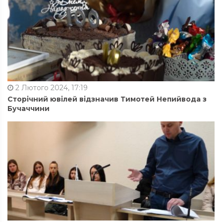
2 Лютого 2024, 17:19
Сторічний ювілей відзначив Тимотей Непийвода з
Бучаччини