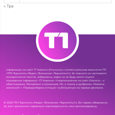
« Тра
Інформація на сайті Т1 Новини (t1news.tv) є інтелектуальною власністю ПП
«ТРО Тернопіль-Медіа» (Телеканал «Тернопіль1»). За повного чи часткового
використання текстів, зображень, відео чи за будь-якого іншого
поширення інформації «Т1 Новини» гіперпосилання на сайт t1news.tv – є
обов'язковим. Матеріали з позначкою «R», а також в рубриках «Новини
компаній» і «Передвиборча агітація» публікуються на правах реклами.
© 2026 ТРО Тернопіль-Медіа» (Телеканал «Тернопіль1»). Всі права збережено.
За зміст рекламної інформації відповідальність несе рекламодавець.