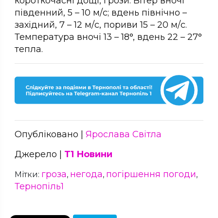
короткочасні дощі, грози. Вітер вночі
південний, 5 – 10 м/с; вдень північно –
західний, 7 – 12 м/с, пориви 15 – 20 м/с.
Температура вночі 13 – 18°, вдень 22 – 27°
тепла.
Опубліковано |
Ярослава Світла
Джерело |
Т1 Новини
гроза
негода
погіршення погоди
Мітки:
,
,
,
Тернопіль1