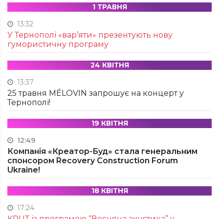
1 ТРАВНЯ
13:32
У Тернополі «вар’яти» презентують нову
гумористичну програму
24 КВІТНЯ
13:37
25 травня MÉLOVIN запрошує на концерт у
Тернополі!
19 КВІТНЯ
12:49
Компанія «Креатор-Буд» стала генеральним
спонсором Recovery Construction Forum
Ukraine!
18 КВІТНЯ
17:24
KRUТ із програмою “Весняна акустика” у