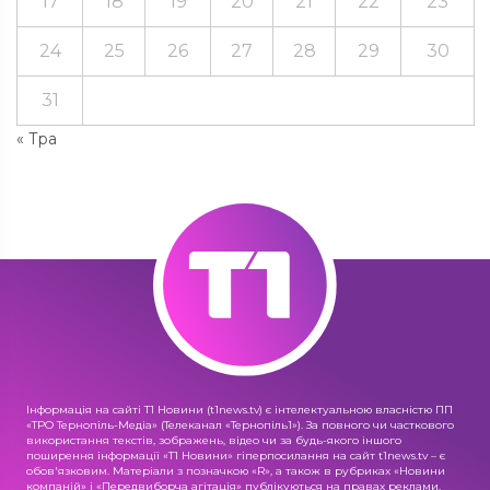
17
18
19
20
21
22
23
24
25
26
27
28
29
30
31
« Тра
Інформація на сайті Т1 Новини (t1news.tv) є інтелектуальною власністю ПП
«ТРО Тернопіль-Медіа» (Телеканал «Тернопіль1»). За повного чи часткового
використання текстів, зображень, відео чи за будь-якого іншого
поширення інформації «Т1 Новини» гіперпосилання на сайт t1news.tv – є
обов'язковим. Матеріали з позначкою «R», а також в рубриках «Новини
компаній» і «Передвиборча агітація» публікуються на правах реклами.