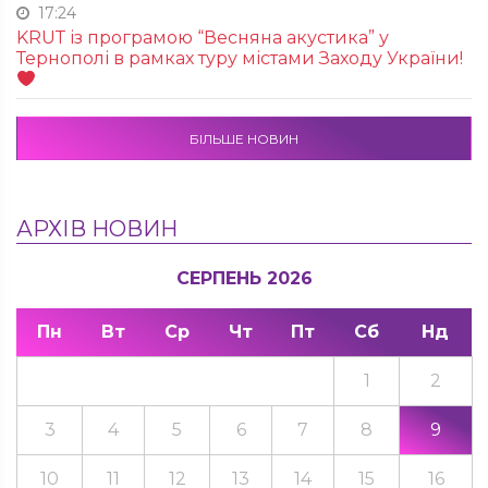
17:24
KRUТ із програмою “Весняна акустика” у
Тернополі в рамках туру містами Заходу України!
БІЛЬШЕ НОВИН
АРХІВ НОВИН
СЕРПЕНЬ 2026
Пн
Вт
Ср
Чт
Пт
Сб
Нд
1
2
3
4
5
6
7
8
9
10
11
12
13
14
15
16