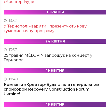
«Креатор-Буд»
1 ТРАВНЯ
13:32
У Тернополі «вар’яти» презентують нову
гумористичну програму
24 КВІТНЯ
13:37
25 травня MÉLOVIN запрошує на концерт у
Тернополі!
19 КВІТНЯ
12:49
Компанія «Креатор-Буд» стала генеральним
спонсором Recovery Construction Forum
Ukraine!
18 КВІТНЯ