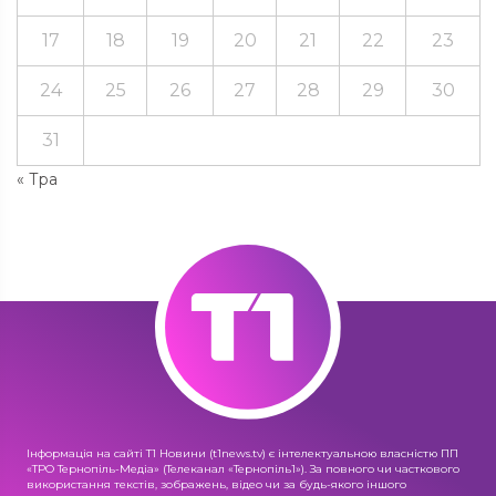
17
18
19
20
21
22
23
24
25
26
27
28
29
30
31
« Тра
Інформація на сайті Т1 Новини (t1news.tv) є інтелектуальною власністю ПП
«ТРО Тернопіль-Медіа» (Телеканал «Тернопіль1»). За повного чи часткового
використання текстів, зображень, відео чи за будь-якого іншого