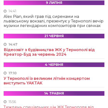
9 ЛИПНЯ
14:41
Alex Pian, який грав під сиренами на
львівському вокзалі, презентує у Тернополі вечір
музики легендарних композиторів при свічках
21 ЧЕРВНЯ
14:47
Відеозвіт з будівництва ЖК у Тернополі від
Креатор-Буд за червень 2024
4 ЧЕРВНЯ
17:10
У Тернополі із великим літнім концертом
виступить YAKTAK
14 ТРАВНЯ
15:56
Тиждень спеціальних цін ЖК Тернополя від