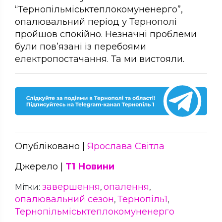
“Тернопільміськтеплокомуненерго”,
опалювальний період у Тернополі
пройшов спокійно. Незначні проблеми
були пов’язані із перебоями
електропостачання. Та ми вистояли.
Опубліковано |
Ярослава Світла
Джерело |
Т1 Новини
завершення
опалення
Мітки:
,
,
опалювальний сезон
Тернопіль1
,
,
Тернопільміськтеплокомуненерго