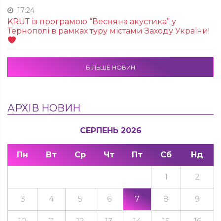
17:24
KRUТ із програмою “Весняна акустика” у
Тернополі в рамках туру містами Заходу України!
БІЛЬШЕ НОВИН
АРХІВ НОВИН
СЕРПЕНЬ 2026
Пн
Вт
Ср
Чт
Пт
Сб
Нд
1
2
3
4
5
6
7
8
9