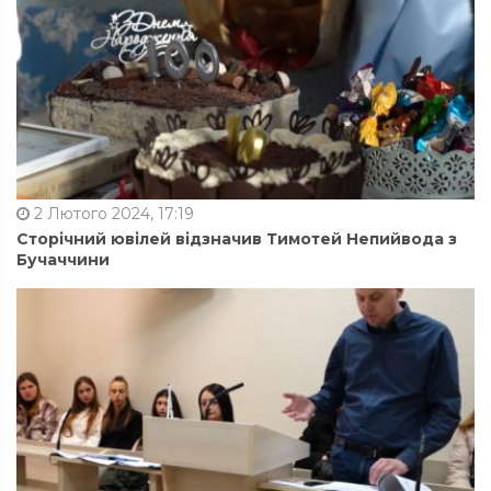
2 Лютого 2024, 17:19
Сторічний ювілей відзначив Тимотей Непийвода з
Бучаччини