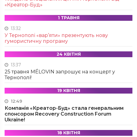
«Креатор-Буд»
1 ТРАВНЯ
13:32
У Тернополі «вар’яти» презентують нову
гумористичну програму
24 КВІТНЯ
13:37
25 травня MÉLOVIN запрошує на концерт у
Тернополі!
19 КВІТНЯ
12:49
Компанія «Креатор-Буд» стала генеральним
спонсором Recovery Construction Forum
Ukraine!
18 КВІТНЯ