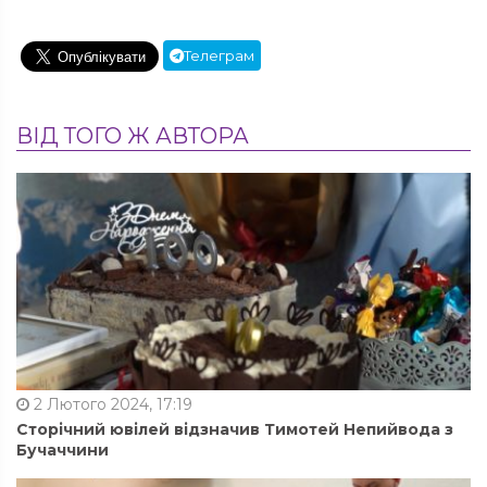
Телеграм
ВІД ТОГО Ж АВТОРА
2 Лютого 2024, 17:19
Сторічний ювілей відзначив Тимотей Непийвода з
Бучаччини