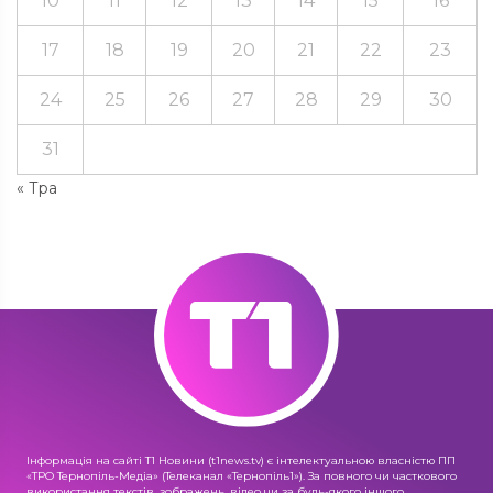
10
11
12
13
14
15
16
17
18
19
20
21
22
23
24
25
26
27
28
29
30
31
« Тра
Інформація на сайті Т1 Новини (t1news.tv) є інтелектуальною власністю ПП
«ТРО Тернопіль-Медіа» (Телеканал «Тернопіль1»). За повного чи часткового
використання текстів, зображень, відео чи за будь-якого іншого