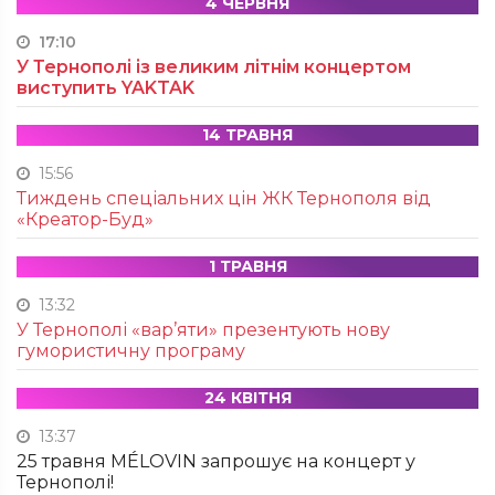
4 ЧЕРВНЯ
17:10
У Тернополі із великим літнім концертом
виступить YAKTAK
14 ТРАВНЯ
15:56
Тиждень спеціальних цін ЖК Тернополя від
«Креатор-Буд»
1 ТРАВНЯ
13:32
У Тернополі «вар’яти» презентують нову
гумористичну програму
24 КВІТНЯ
13:37
25 травня MÉLOVIN запрошує на концерт у
Тернополі!