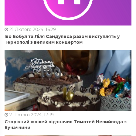
21 Лютого 2024, 16:29
Іво Бобул та Ліля Сандулеса разом виступлять у
Тернополі з великим концертом
2 Лютого 2024, 17:19
Сторічний ювілей відзначив Тимотей Непийвода з
Бучаччини