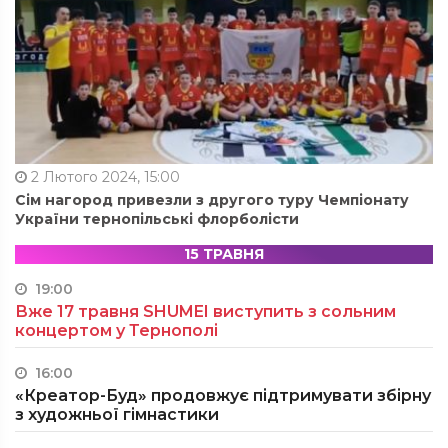
2 Лютого 2024, 15:00
Сім нагород привезли з другого туру Чемпіонату
України тернопільські флорболісти
15 ТРАВНЯ
19:00
Вже 17 травня SHUMEI виступить з сольним
концертом у Тернополі
16:00
«Креатор-Буд» продовжує підтримувати збірну
з художньої гімнастики