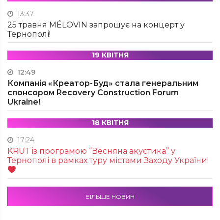
13:37
25 травня MÉLOVIN запрошує на концерт у
Тернополі!
19 КВІТНЯ
12:49
Компанія «Креатор-Буд» стала генеральним
спонсором Recovery Construction Forum
Ukraine!
18 КВІТНЯ
17:24
KRUТ із програмою “Весняна акустика” у
Тернополі в рамках туру містами Заходу України!
БІЛЬШЕ НОВИН