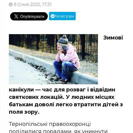
9 Січня 2022, 17:31
Телеграм
Зимові
канікули — час для розваг і відвідин
святкових локацій. У людних місцях
батькам доволі легко втратити дітей з
поля зору.
Тернопільські правоохоронці
поділилися порадами, як уникнути