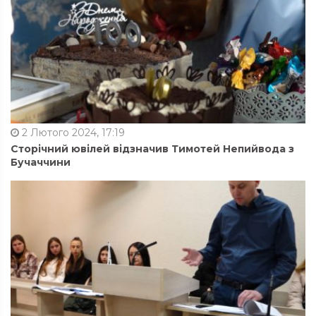
2 Лютого 2024, 17:19
Сторічний ювілей відзначив Тимотей Непийвода з
Бучаччини