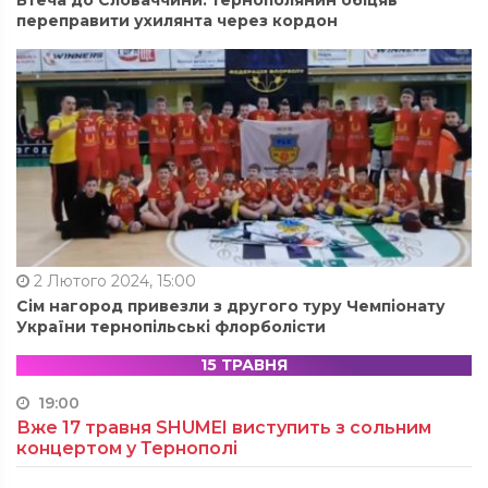
Втеча до Словаччини: тернополянин обіцяв
переправити ухилянта через кордон
2 Лютого 2024, 15:00
Сім нагород привезли з другого туру Чемпіонату
України тернопільські флорболісти
15 ТРАВНЯ
19:00
Вже 17 травня SHUMEI виступить з сольним
концертом у Тернополі