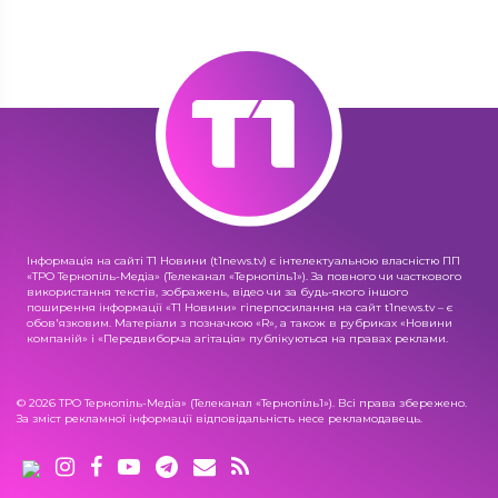
Інформація на сайті Т1 Новини (t1news.tv) є інтелектуальною власністю ПП
«ТРО Тернопіль-Медіа» (Телеканал «Тернопіль1»). За повного чи часткового
використання текстів, зображень, відео чи за будь-якого іншого
поширення інформації «Т1 Новини» гіперпосилання на сайт t1news.tv – є
обов'язковим. Матеріали з позначкою «R», а також в рубриках «Новини
компаній» і «Передвиборча агітація» публікуються на правах реклами.
© 2026 ТРО Тернопіль-Медіа» (Телеканал «Тернопіль1»). Всі права збережено.
За зміст рекламної інформації відповідальність несе рекламодавець.