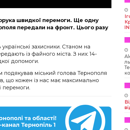
Іг
порука швидкої перемоги. Ще одну
Кр
ополя передали на фронт. Цього разу
I
 українські захисники. Станом на
ередають із файного міста. З них: 14-
Al
кої допомоги.
ль
Те
м подякував міський голова Тернополя
ко
ив, що кожен із нас має максимально
 перемоги.
Ві
ві