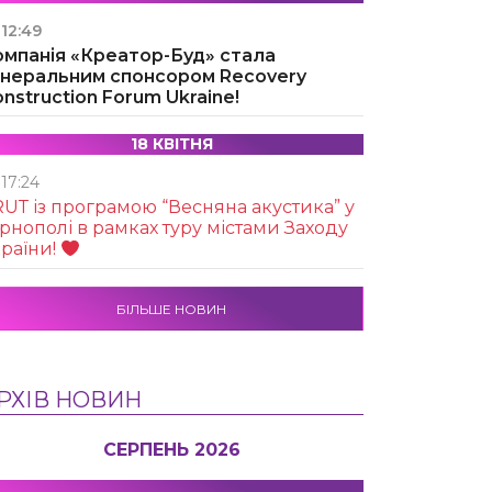
12:49
омпанія «Креатор-Буд» стала
енеральним спонсором Recovery
nstruction Forum Ukraine!
18 КВІТНЯ
17:24
UТ із програмою “Весняна акустика” у
рнополі в рамках туру містами Заходу
раїни!
БІЛЬШЕ НОВИН
РХІВ НОВИН
СЕРПЕНЬ 2026