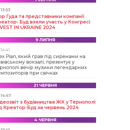
13:53
ор Гуда та представники компанії
еатор- Буд взяли участь у Конгресі
NVEST IN UKRAINE 2024
9 ЛИПНЯ
14:41
ex Pian, який грав під сиренами на
вівському вокзалі, презентує у
рнополі вечір музики легендарних
мпозиторів при свічках
21 ЧЕРВНЯ
14:47
деозвіт з будівництва ЖК у Тернополі
д Креатор-Буд за червень 2024
4 ЧЕРВНЯ