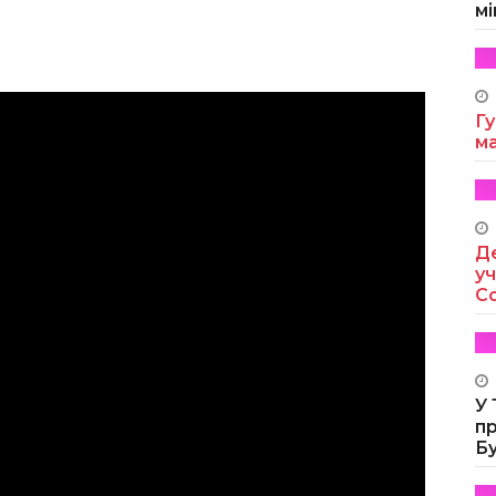
мі
Гу
м
Де
уч
Co
У
п
Б