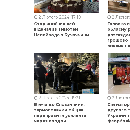
2 Лютого 2024, 17:19
2 Лютого
Сторічний ювілей
Головко 
відзначив Тимотей
обласну р
Непийвода з Бучаччини
розгляда
грошової
виклик на
2 Лютого 2024, 15:21
2 Лютого
Втеча до Словаччини:
Сім нагор
тернополянин обіцяв
другого 
переправити ухилянта
України т
через кордон
флорболі