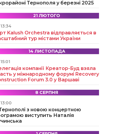
крорайоні Тернополя у березні 2025
21 ЛЮТОГО
13:34
рт Kalush Orchestra відправляється в
асштабний тур містами України
14 ЛИСТОПАДА
15:01
легація компанії Креатор-Буд взяла
асть у міжнародному форумі Recovery
nstruction Forum 3.0 у Варшаві
8 СЕРПНЯ
13:00
 Тернополі з новою концертною
рограмою виступить Наталія
учинська
1 СЕРПНЯ