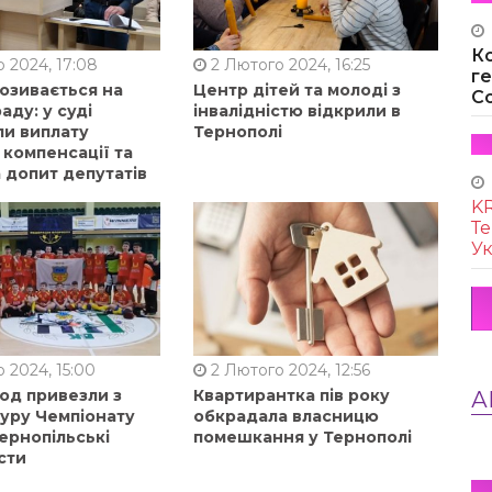
К
 2024, 17:08
2 Лютого 2024, 16:25
г
позивається на
Центр дітей та молоді з
Co
аду: у суді
інвалідністю відкрили в
ли виплату
Тернополі
 компенсації та
 допит депутатів
KR
Те
Ук
 2024, 15:00
2 Лютого 2024, 12:56
од привезли з
Квартирантка пів року
А
туру Чемпіонату
обкрадала власницю
ернопільські
помешкання у Тернополі
сти