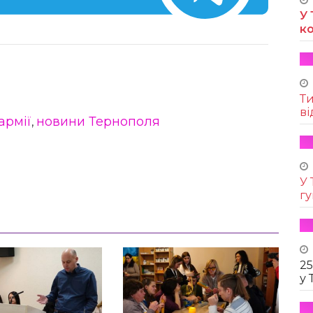
У 
к
Т
ві
армії
новини Тернополя
,
У 
г
25
у 