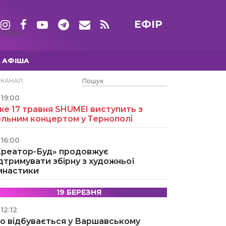
ЕФІР
ТИЖНІ
АФІША
15 ТРАВНЯ
ЕКАНАЛ
19:00
е 17 травня SHUMEI виступить з
ольним концертом у Тернополі
16:00
Креатор-Буд» продовжує
дтримувати збірну з художньої
імнастики
19 БЕРЕЗНЯ
12:12
о відбувається у Варшавському