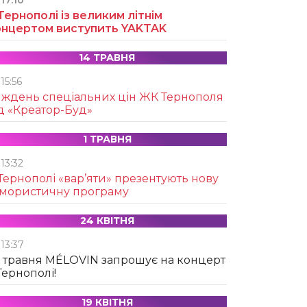
17:10
Тернополі із великим літнім
онцертом виступить YAKTAK
14 ТРАВНЯ
15:56
иждень спеціальних цін ЖК Тернополя
д «Креатор-Буд»
1 ТРАВНЯ
13:32
Тернополі «вар’яти» презентують нову
умористичну програму
24 КВІТНЯ
13:37
 травня MÉLOVIN запрошує на концерт
Тернополі!
19 КВІТНЯ