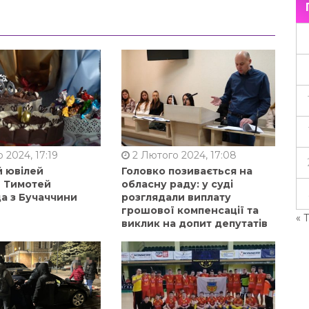
 2024, 17:19
2 Лютого 2024, 17:08
й ювілей
Головко позивається на
в Тимотей
обласну раду: у суді
а з Бучаччини
розглядали виплату
грошової компенсації та
« 
виклик на допит депутатів