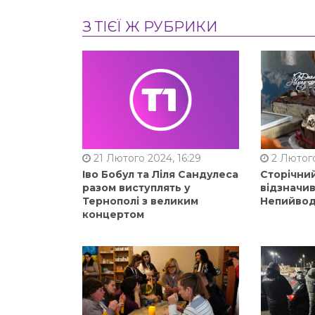
З ТІЄЇ Ж РУБРИКИ
21 Лютого 2024, 16:29
2 Лютого
Іво Бобул та Ліля Сандулеса
Сторічни
разом виступлять у
відзначи
Тернополі з великим
Непийвод
концертом