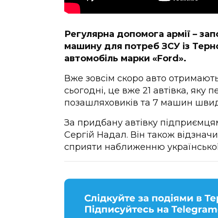
Регулярна допомога армії – за
машину для потреб ЗСУ із Терн
автомобіль марки «Ford».
Вже зовсім скоро авто отримають
сьогодні, це вже 21 автівка, яку п
позашляховиків та 7 машин швид
За придбану автівку підприємця
Сергій Надал. Він також відзнач
сприяти наближенню української