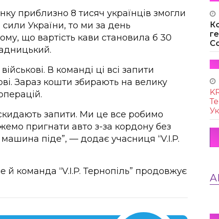
нку приблизно 8 тисяч українців змогли
К
сили України, то ми за день
г
ому, що вартість кави становила б 30
Co
тадницький.
військові. В команді ці всі запити
ві. Зараз кошти збирають на велику
KR
операцій.
Те
Ук
скидають запити. Ми це все робимо
ожемо пригнати авто з-за кордону без
машина піде”, — додає учасниця “V.I.P.
е й команда “V.I.P. Тернопіль” продовжує
А