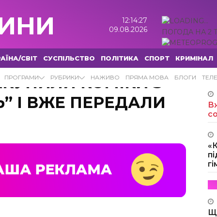
ИНИ
12:14:28
09.08.2026
ПОГОДА НА 2 
АЇНА/СВІТ
СУСПІЛЬСТВО
ПОЛІТИКА
СПОРТ
КРИМІНАЛ
АКУПИЛИ КОМІКИ З
ПРОГРАМИ
РУБРИКИ
НАЖИВО
ПРЯМА МОВА
БЛОГИ
ТЕЛ
ІЛЬ” І ВЖЕ ПЕРЕДАЛИ
Вж
с
«
пі
г
Щ