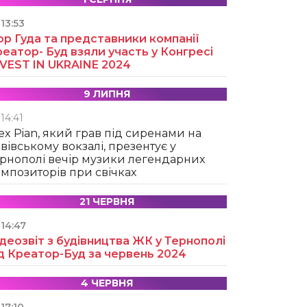
13:53
ор Гуда та представники компанії
еатор- Буд взяли участь у Конгресі
NVEST IN UKRAINE 2024
9 ЛИПНЯ
14:41
ex Pian, який грав під сиренами на
вівському вокзалі, презентує у
рнополі вечір музики легендарних
мпозиторів при свічках
21 ЧЕРВНЯ
14:47
деозвіт з будівництва ЖК у Тернополі
д Креатор-Буд за червень 2024
4 ЧЕРВНЯ