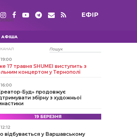
ЕФІР
ТИЖНІ
АФІША
15 ТРАВНЯ
ЕКАНАЛ
19:00
е 17 травня SHUMEI виступить з
ольним концертом у Тернополі
16:00
Креатор-Буд» продовжує
дтримувати збірну з художньої
імнастики
19 БЕРЕЗНЯ
12:12
о відбувається у Варшавському