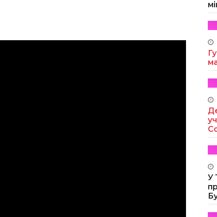
мі
Гу
м
Де
уч
Co
У
п
Б