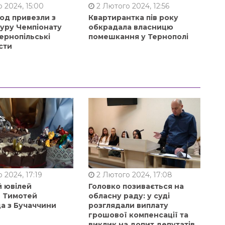
 2024, 15:00
2 Лютого 2024, 12:56
од привезли з
Квартирантка пів року
туру Чемпіонату
обкрадала власницю
ернопільські
помешкання у Тернополі
сти
 2024, 17:19
2 Лютого 2024, 17:08
й ювілей
Головко позивається на
в Тимотей
обласну раду: у суді
а з Бучаччини
розглядали виплату
грошової компенсації та
виклик на допит депутатів