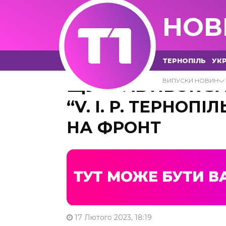
НОВ
ТЕРНОПІЛЬ
УКР
ЩЕ 16 АВТІВОК З
ВИПУСКИ НОВИН
“V. I. P. ТЕРНОП
НА ФРОНТ
17 Лютого 2023, 18:19