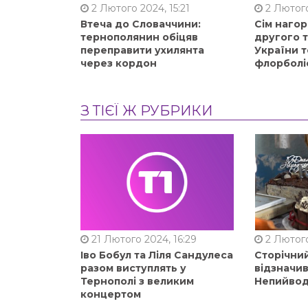
2 Лютого 2024, 15:21
2 Лютого
Втеча до Словаччини:
Сім нагор
тернополянин обіцяв
другого 
переправити ухилянта
України т
через кордон
флорболі
З ТІЄЇ Ж РУБРИКИ
21 Лютого 2024, 16:29
2 Лютого
Іво Бобул та Ліля Сандулеса
Сторічни
разом виступлять у
відзначи
Тернополі з великим
Непийвод
концертом