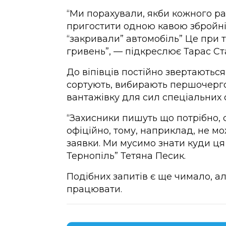
“Ми порахували, якби кожного ра
пригостити одною кавою збройні 
“закривали” автомобіль” Це при т
гривень”, — підкреслює Тарас С
До віпівців постійно звертаються 
сортують, вибирають першочерго
вантажівку для сил спеціальних 
“Захисники пишуть що потрібно, 
офіційно, тому, наприклад, не м
заявки. Ми мусимо знати куди ця 
Тернопіль” Тетяна Песик.
Подібних запитів є ще чимало, ал
працювати.