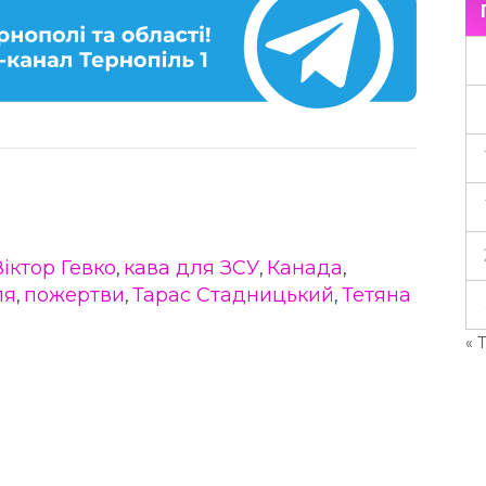
Віктор Гевко
кава для ЗСУ
Канада
,
,
,
ля
пожертви
Тарас Стадницький
Тетяна
,
,
,
« 