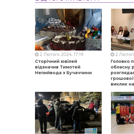
2 Лютого 2024, 17:19
2 Лютого
Сторічний ювілей
Головко 
відзначив Тимотей
обласну р
Непийвода з Бучаччини
розгляда
грошової
виклик на