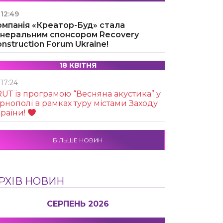
12:49
омпанія «Креатор-Буд» стала
енеральним спонсором Recovery
nstruction Forum Ukraine!
18 КВІТНЯ
17:24
UТ із програмою “Весняна акустика” у
рнополі в рамках туру містами Заходу
раїни!
БІЛЬШЕ НОВИН
РХІВ НОВИН
СЕРПЕНЬ 2026