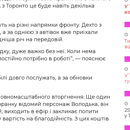
 з Торонто це буде навіть декілька
У 
к
уть на різні напрямки фронту. Дехто з
 а за однією з автівок вже приїхали
дніша річ на передовій.
Т
ві
ку, дуже важко без неї. Коли нема
стійно потрібно в роботі”, — пояснює
У 
ілі довго послужать, а за обновки
г
у повномасштабного вторгнення. Ще один
Щоранку відомий персонаж Володька, він
25
, виходить в ефір і закликає попити
у 
 вартість на благодійність. З цих коштів