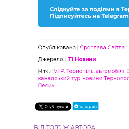
Опубліковано |
Ярослава Світла
Джерело |
Т1 Новини
V.I.P. Тернопіль
автомобілі
Мітки:
,
,
канадський тур
новини Тернопо
,
Песик
Телеграм
ВІД ТОГО Ж АВТОРА