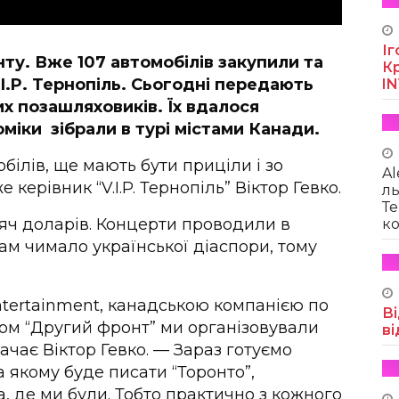
Іг
у. Вже 107 автомобілів закупили та
Кр
I.P. Тернопіль. Сьогодні передають
I
х позашляховиків. Їх вдалося
оміки зібрали в турі містами Канади.
білів, ще мають бути приціли і зо
Al
керівник “V.I.P. Тернопіль” Віктор Гевко.
ль
Те
сяч доларів. Концерти проводили в
ко
ам чимало української діаспори, тому
Entertainment, канадською компанією по
Ві
ом “Другий фронт” ми організовували
ві
значає Віктор Гевко. — Зараз готуємо
 якому буде писати “Торонто”,
а, де ми були. Тобто практично з кожного