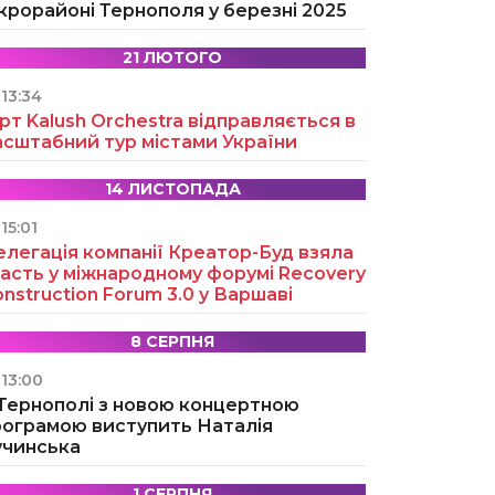
крорайоні Тернополя у березні 2025
21 ЛЮТОГО
13:34
рт Kalush Orchestra відправляється в
асштабний тур містами України
14 ЛИСТОПАДА
15:01
легація компанії Креатор-Буд взяла
асть у міжнародному форумі Recovery
nstruction Forum 3.0 у Варшаві
8 СЕРПНЯ
13:00
 Тернополі з новою концертною
рограмою виступить Наталія
учинська
1 СЕРПНЯ