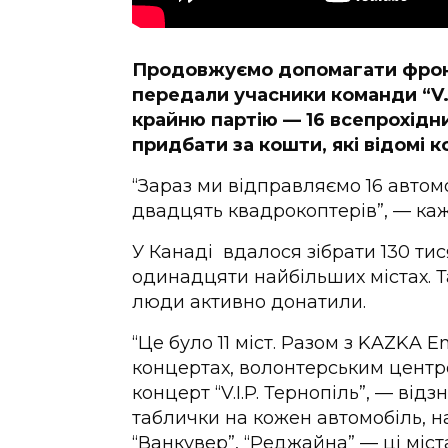
Продовжуємо допомагати фронт
передали учасники команди “V.
крайню партію — 16 всепрохідни
придбати за кошти, які відомі к
“Зараз ми відправляємо 16 автомо
двадцять квадрокоптерів”, — каже 
У Канаді вдалося зібрати 130 ти
одинадцяти найбільших містах. Т
люди активно донатили.
“Це було 11 міст. Разом з KAZKA 
концертах, волонтерським центр
концерт “V.I.P. Тернопіль”, — від
таблички на кожен автомобіль, на
“Ванкувер”, “Реджайна” — ці міст