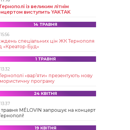
17:10
Тернополі із великим літнім
онцертом виступить YAKTAK
14 ТРАВНЯ
15:56
иждень спеціальних цін ЖК Тернополя
д «Креатор-Буд»
1 ТРАВНЯ
13:32
Тернополі «вар’яти» презентують нову
умористичну програму
24 КВІТНЯ
13:37
 травня MÉLOVIN запрошує на концерт
Тернополі!
19 КВІТНЯ