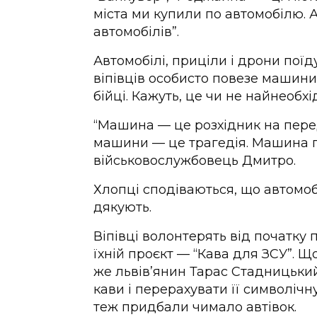
міста ми купили по автомобілю. А
автомобілів”.
Автомобілі, приціли і дрони поїд
віпівців особисто повезе машини,
бійці. Кажуть, це чи не найнеобхі
“Машина — це розхідник на перед
машини — це трагедія. Машина по
військовослужбовець Дмитро.
Хлопці сподіваються, що автомоб
дякують.
Віпівці волонтерять від початк
їхній проєкт — “Кава для ЗСУ”. 
же львів’янин Тарас Стадницький
кави і перерахувати її символічну
теж придбали чимало автівок.