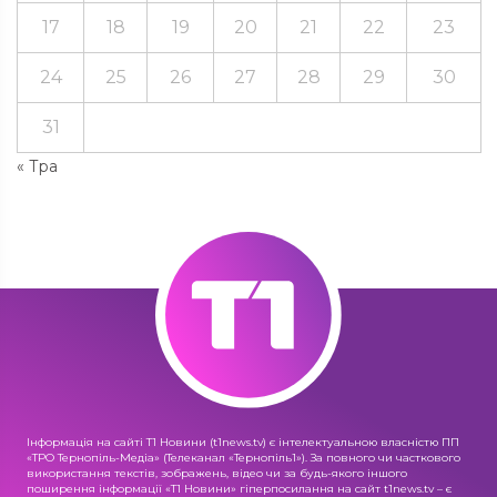
17
18
19
20
21
22
23
24
25
26
27
28
29
30
31
« Тра
Інформація на сайті Т1 Новини (t1news.tv) є інтелектуальною власністю ПП
«ТРО Тернопіль-Медіа» (Телеканал «Тернопіль1»). За повного чи часткового
використання текстів, зображень, відео чи за будь-якого іншого
поширення інформації «Т1 Новини» гіперпосилання на сайт t1news.tv – є