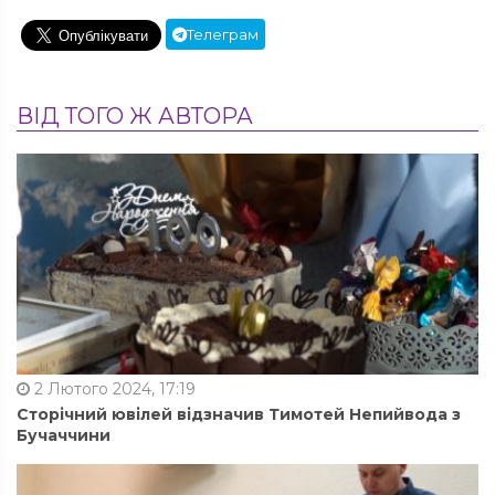
Телеграм
ВІД ТОГО Ж АВТОРА
2 Лютого 2024, 17:19
Сторічний ювілей відзначив Тимотей Непийвода з
Бучаччини