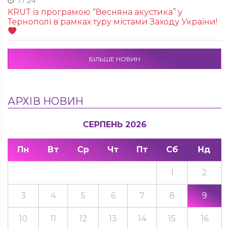
17:24
KRUТ із програмою “Весняна акустика” у
Тернополі в рамках туру містами Заходу України!
БІЛЬШЕ НОВИН
АРХІВ НОВИН
СЕРПЕНЬ 2026
Пн
Вт
Ср
Чт
Пт
Сб
Нд
1
2
3
4
5
6
7
8
9
10
11
12
13
14
15
16