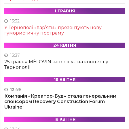
1 ТРАВНЯ
13:32
У Тернополі «вар’яти» презентують нову
гумористичну програму
24 КВІТНЯ
13:37
25 травня MÉLOVIN запрошує на концерт у
Тернополі!
19 КВІТНЯ
12:49
Компанія «Креатор-Буд» стала генеральним
спонсором Recovery Construction Forum
Ukraine!
18 КВІТНЯ