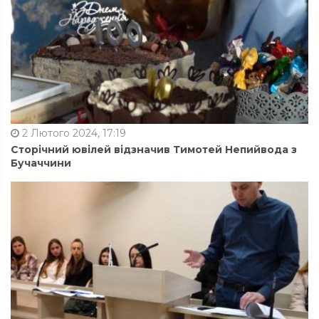
2 Лютого 2024, 17:19
Сторічний ювілей відзначив Тимотей Непийвода з
Бучаччини