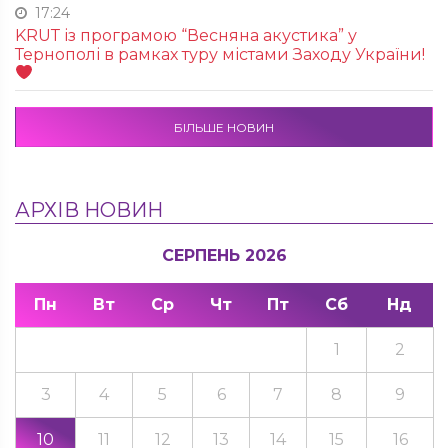
17:24
KRUТ із програмою “Весняна акустика” у
Тернополі в рамках туру містами Заходу України!
БІЛЬШЕ НОВИН
АРХІВ НОВИН
СЕРПЕНЬ 2026
Пн
Вт
Ср
Чт
Пт
Сб
Нд
1
2
3
4
5
6
7
8
9
10
11
12
13
14
15
16