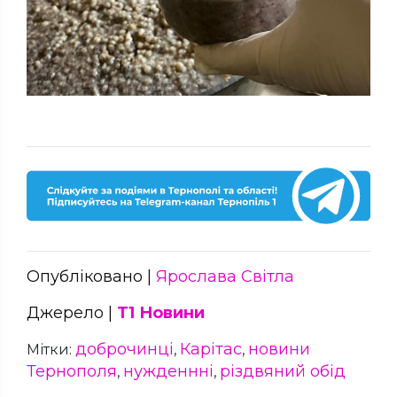
Опубліковано |
Ярослава Світла
Джерело |
Т1 Новини
доброчинці
Карітас
новини
Мітки:
,
,
Тернополя
нужденнні
різдвяний обід
,
,