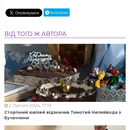
Телеграм
ВІД ТОГО Ж АВТОРА
2 Лютого 2024, 17:19
Сторічний ювілей відзначив Тимотей Непийвода з
Бучаччини