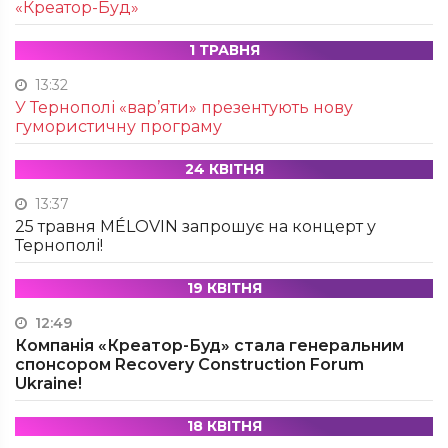
«Креатор-Буд»
1 ТРАВНЯ
13:32
У Тернополі «вар’яти» презентують нову
гумористичну програму
24 КВІТНЯ
13:37
25 травня MÉLOVIN запрошує на концерт у
Тернополі!
19 КВІТНЯ
12:49
Компанія «Креатор-Буд» стала генеральним
спонсором Recovery Construction Forum
Ukraine!
18 КВІТНЯ