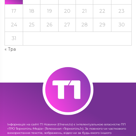
17
18
19
20
21
22
23
24
25
26
27
28
29
30
31
« Тра
Інформація на сайті Т1 Новини (t1news.tv) є інтелектуальною власністю ПП
«ТРО Тернопіль-Медіа» (Телеканал «Тернопіль1»). За повного чи часткового
використання текстів, зображень, відео чи за будь-якого іншого