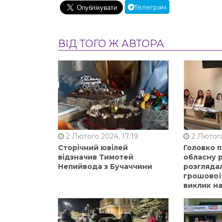
Телеграм
ВІД ТОГО Ж АВТОРА
2 Лютого 2024, 17:19
2 Лютого
Сторічний ювілей
Головко 
відзначив Тимотей
обласну р
Непийвода з Бучаччини
розгляда
грошової
виклик на