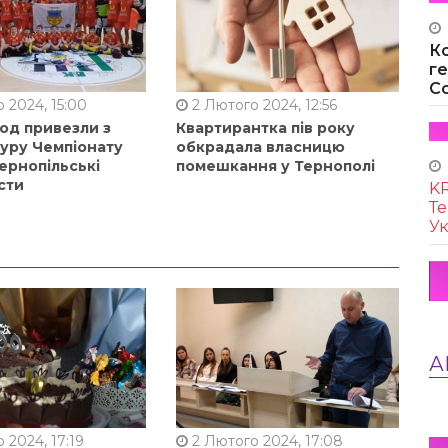
К
г
Co
 2024, 15:00
2 Лютого 2024, 12:56
од привезли з
Квартирантка пів року
туру Чемпіонату
обкрадала власницю
ернопільські
помешкання у Тернополі
сти
KR
Те
Ук
А
 2024, 17:19
2 Лютого 2024, 17:08