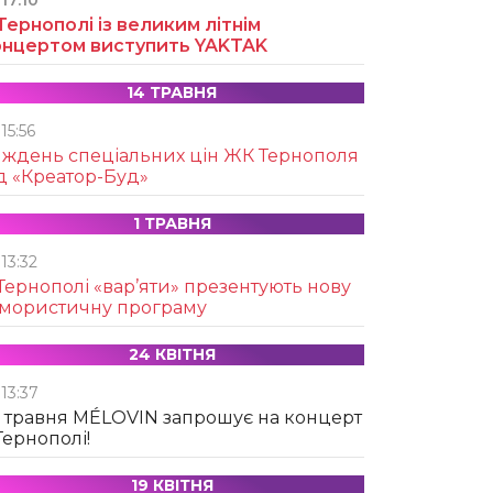
17:10
Тернополі із великим літнім
онцертом виступить YAKTAK
14 ТРАВНЯ
15:56
иждень спеціальних цін ЖК Тернополя
д «Креатор-Буд»
1 ТРАВНЯ
13:32
Тернополі «вар’яти» презентують нову
умористичну програму
24 КВІТНЯ
13:37
 травня MÉLOVIN запрошує на концерт
Тернополі!
19 КВІТНЯ