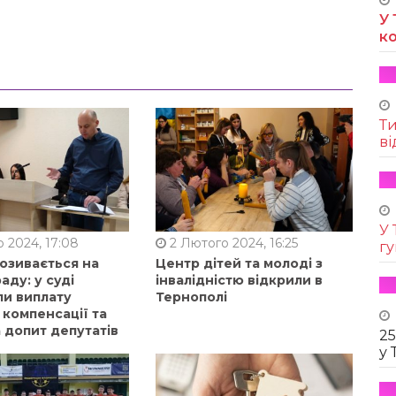
У 
к
Т
ві
У 
 2024, 17:08
2 Лютого 2024, 16:25
г
позивається на
Центр дітей та молоді з
аду: у суді
інвалідністю відкрили в
ли виплату
Тернополі
 компенсації та
 допит депутатів
25
у 