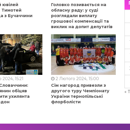
й ювілей
Головко позивається на
в Тимотей
обласну раду: у суді
а з Бучаччини
розглядали виплату
грошової компенсації та
виклик на допит депутатів
 2024, 15:21
2 Лютого 2024, 15:00
 Словаччини:
Сім нагород привезли з
янин обіцяв
другого туру Чемпіонату
« 
ити ухилянта
України тернопільські
рдон
флорболісти