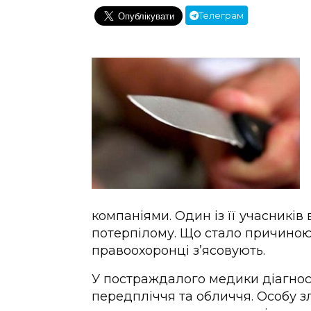
Телеграм
компаніями. Один із її учасникі
потерпілому. Що стало причиною 
правоохоронці з’ясовують.
У постраждалого медики діагнос
передпліччя та обличчя. Особу з