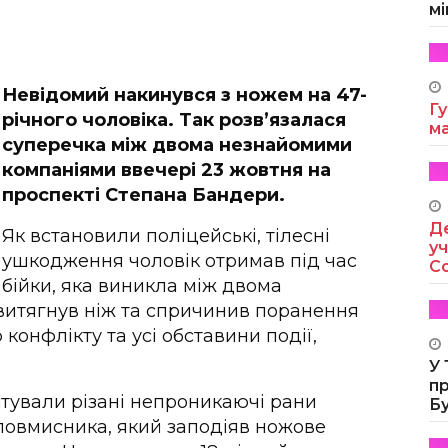
мі
Невідомий накинувся з ножем на 47-
Гу
річного чоловіка. Так розв’язалася
м
суперечка між двома незнайомими
компаніями ввечері 23 жовтня на
проспекті Степана Бандери.
Де
Як встановили поліцейські, тілесні
уч
ушкодження чоловік отримав під час
Co
бійки, яка виникла між двома
в витягнув ніж та спричинив поранення
конфлікту та усі обставини події,
У
п
тували різані непроникаючі рани
Б
ловмисника, який заподіяв ножове