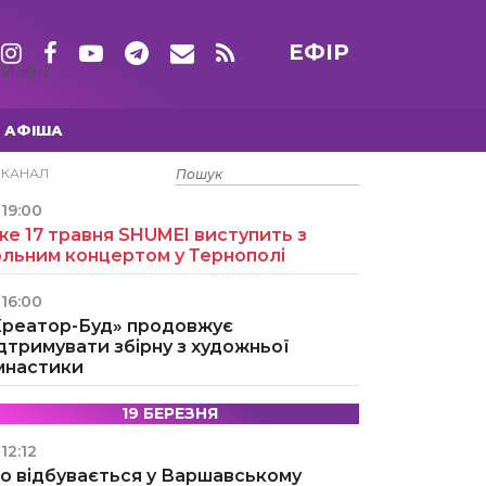
ЕФІР
ТИЖНІ
АФІША
15 ТРАВНЯ
ЕКАНАЛ
19:00
е 17 травня SHUMEI виступить з
ольним концертом у Тернополі
16:00
Креатор-Буд» продовжує
дтримувати збірну з художньої
імнастики
19 БЕРЕЗНЯ
12:12
о відбувається у Варшавському