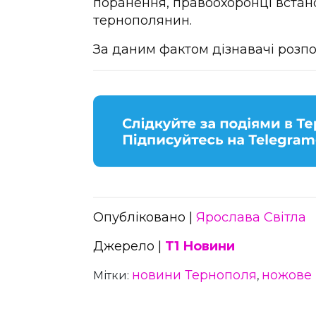
поранення, правоохоронці встан
тернополянин.
За даним фактом дізнавачі розп
Опубліковано |
Ярослава Світла
Джерело |
Т1 Новини
новини Тернополя
ножове
Мітки:
,