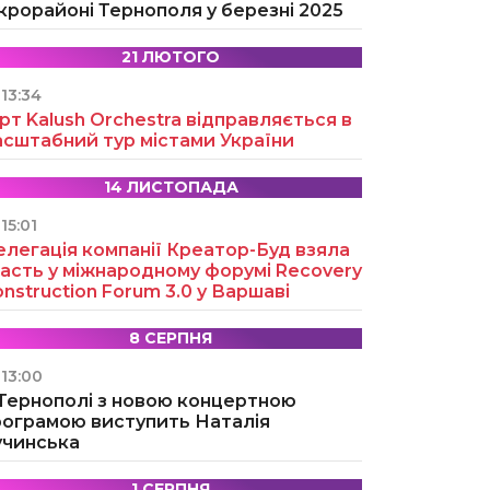
крорайоні Тернополя у березні 2025
21 ЛЮТОГО
13:34
рт Kalush Orchestra відправляється в
асштабний тур містами України
14 ЛИСТОПАДА
15:01
легація компанії Креатор-Буд взяла
асть у міжнародному форумі Recovery
nstruction Forum 3.0 у Варшаві
8 СЕРПНЯ
13:00
 Тернополі з новою концертною
рограмою виступить Наталія
учинська
1 СЕРПНЯ