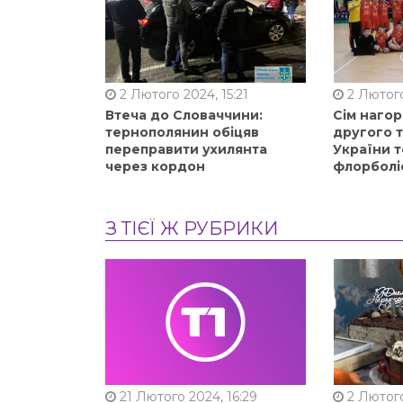
2 Лютого 2024, 15:21
2 Лютого
Втеча до Словаччини:
Сім нагор
тернополянин обіцяв
другого 
переправити ухилянта
України т
через кордон
флорболі
З ТІЄЇ Ж РУБРИКИ
21 Лютого 2024, 16:29
2 Лютого