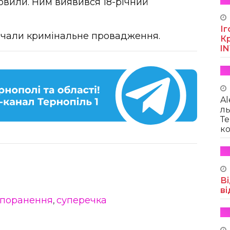
овили. Ним виявився 18-річний
Іг
очали кримінальне провадження.
Кр
I
Al
ль
Те
ко
Ві
ві
 поранення
суперечка
,