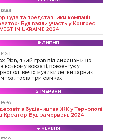
13:53
ор Гуда та представники компанії
еатор- Буд взяли участь у Конгресі
NVEST IN UKRAINE 2024
9 ЛИПНЯ
14:41
ex Pian, який грав під сиренами на
вівському вокзалі, презентує у
рнополі вечір музики легендарних
мпозиторів при свічках
21 ЧЕРВНЯ
14:47
деозвіт з будівництва ЖК у Тернополі
д Креатор-Буд за червень 2024
4 ЧЕРВНЯ