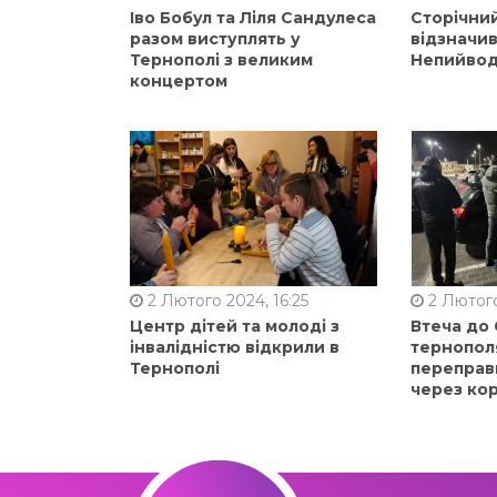
Іво Бобул та Ліля Сандулеса
Сторічни
разом виступлять у
відзначи
Тернополі з великим
Непийвод
концертом
2 Лютого 2024, 16:25
2 Лютого
Центр дітей та молоді з
Втеча до
інвалідністю відкрили в
тернопол
Тернополі
переправ
через ко