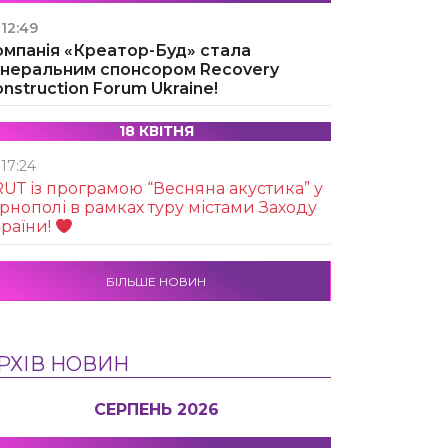
12:49
омпанія «Креатор-Буд» стала
енеральним спонсором Recovery
nstruction Forum Ukraine!
18 КВІТНЯ
17:24
UТ із програмою “Весняна акустика” у
рнополі в рамках туру містами Заходу
раїни!
БІЛЬШЕ НОВИН
РХІВ НОВИН
СЕРПЕНЬ 2026