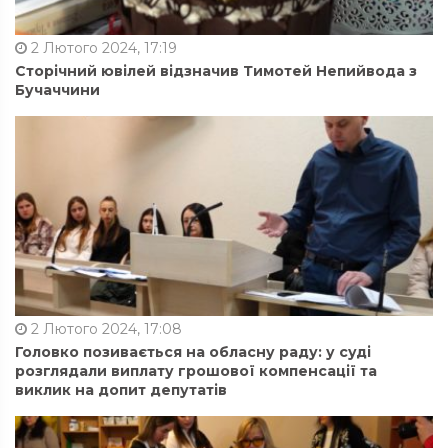
2 Лютого 2024, 17:19
Сторічний ювілей відзначив Тимотей Непийвода з
Бучаччини
2 Лютого 2024, 17:08
Головко позивається на обласну раду: у суді
розглядали виплату грошової компенсації та
виклик на допит депутатів