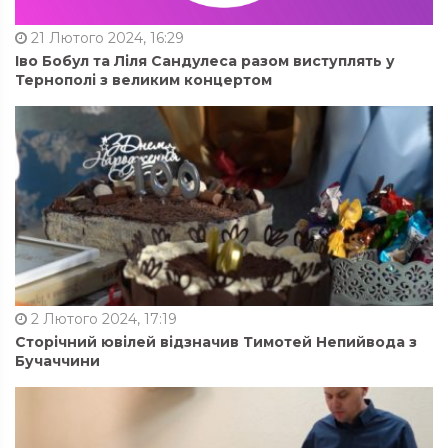
21 Лютого 2024, 16:29
Іво Бобул та Ліля Сандулеса разом виступлять у
Тернополі з великим концертом
2 Лютого 2024, 17:19
Сторічний ювілей відзначив Тимотей Непийвода з
Бучаччини