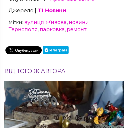
Джерело |
Т1 Новини
вулиця Живова
новини
Мітки:
,
Тернополя
парковка
ремонт
,
,
Телеграм
ВІД ТОГО Ж АВТОРА