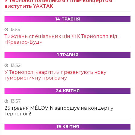
У Тернополі із великим літнім концертом
виступить YAKTAK
14 ТРАВНЯ
15:56
Тиждень спеціальних цін ЖК Тернополя від
«Креатор-Буд»
1 ТРАВНЯ
13:32
У Тернополі «вар’яти» презентують нову
гумористичну програму
24 КВІТНЯ
13:37
25 травня MÉLOVIN запрошує на концерт у
Тернополі!
19 КВІТНЯ