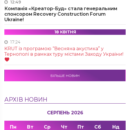
12:49
Компанія «Креатор-Буд» стала генеральним
спонсором Recovery Construction Forum
Ukraine!
18 КВІТНЯ
17:24
KRUТ із програмою “Весняна акустика” у
Тернополі в рамках туру містами Заходу України!
БІЛЬШЕ НОВИН
АРХІВ НОВИН
СЕРПЕНЬ 2026
Пн
Вт
Ср
Чт
Пт
Сб
Нд