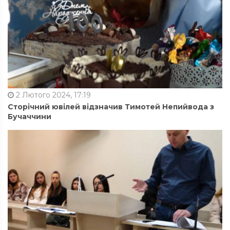
2 Лютого 2024, 17:19
Сторічний ювілей відзначив Тимотей Непийвода з
Бучаччини