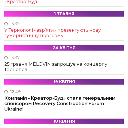
«Креатор-Буд»
1 ТРАВНЯ
13:32
У Тернополі «вар’яти» презентують нову
гумористичну програму
24 КВІТНЯ
13:37
25 травня MÉLOVIN запрошує на концерт у
Тернополі!
19 КВІТНЯ
12:49
Компанія «Креатор-Буд» стала генеральним
спонсором Recovery Construction Forum
Ukraine!
18 КВІТНЯ