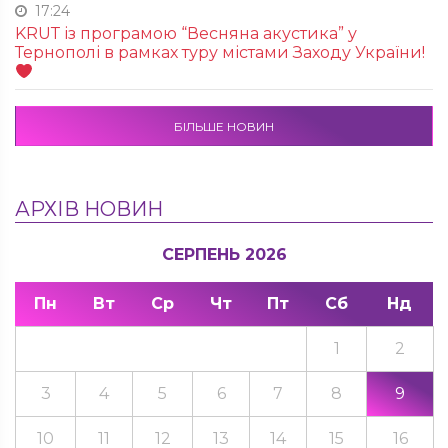
17:24
KRUТ із програмою “Весняна акустика” у
Тернополі в рамках туру містами Заходу України!
БІЛЬШЕ НОВИН
АРХІВ НОВИН
СЕРПЕНЬ 2026
Пн
Вт
Ср
Чт
Пт
Сб
Нд
1
2
3
4
5
6
7
8
9
10
11
12
13
14
15
16