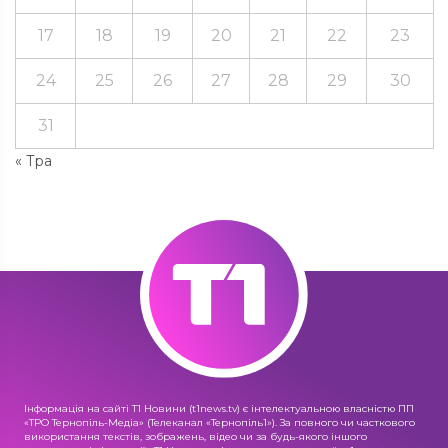
17
18
19
20
21
22
23
24
25
26
27
28
29
30
31
« Тра
Інформація на сайті Т1 Новини (t1news.tv) є інтелектуальною власністю ПП
«ТРО Тернопіль-Медіа» (Телеканал «Тернопіль1»). За повного чи часткового
використання текстів, зображень, відео чи за будь-якого іншого