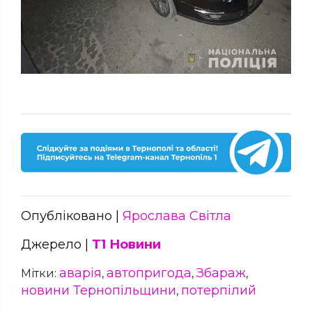
Опубліковано |
Ярослава Світла
Джерело |
Т1 Новини
аварія
автопригода
Збараж
Мітки:
,
,
,
новини Тернопільщини
потерпілий
,