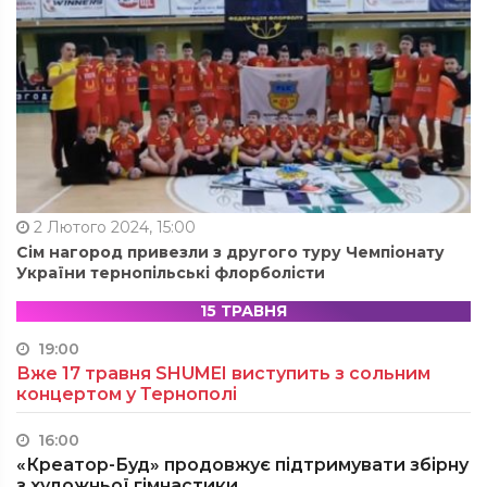
2 Лютого 2024, 15:00
Сім нагород привезли з другого туру Чемпіонату
України тернопільські флорболісти
15 ТРАВНЯ
19:00
Вже 17 травня SHUMEI виступить з сольним
концертом у Тернополі
16:00
«Креатор-Буд» продовжує підтримувати збірну
з художньої гімнастики