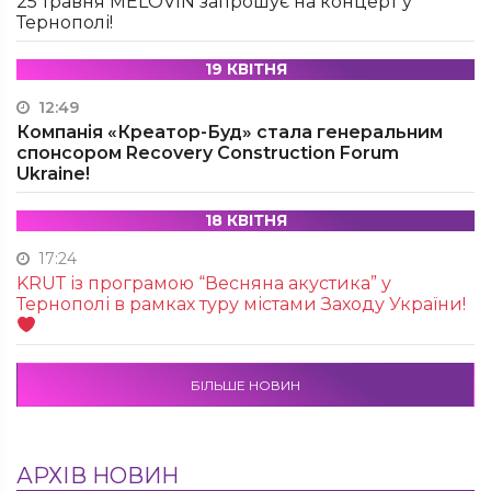
25 травня MÉLOVIN запрошує на концерт у
Тернополі!
19 КВІТНЯ
12:49
Компанія «Креатор-Буд» стала генеральним
спонсором Recovery Construction Forum
Ukraine!
18 КВІТНЯ
17:24
KRUТ із програмою “Весняна акустика” у
Тернополі в рамках туру містами Заходу України!
БІЛЬШЕ НОВИН
АРХІВ НОВИН