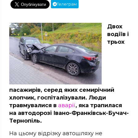
Телеграм
Двох
водіїв і
трьох
пасажирів, серед яких семирічний
хлопчик, госпіталізували. Люди
травмувалися в
аварії
, яка трапилася
на автодорозі Івано-Франківськ-Бучач-
Тернопіль.
На цьому відрізку автошляху не