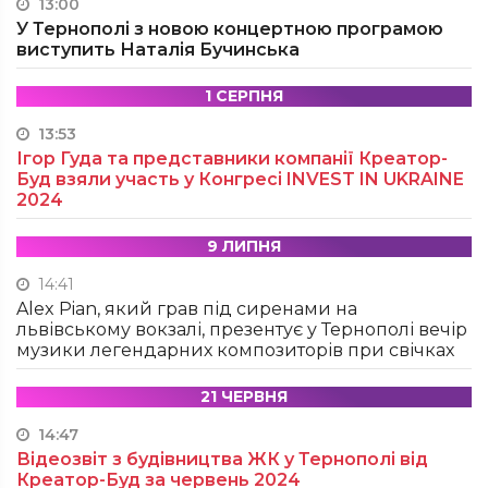
13:00
У Тернополі з новою концертною програмою
виступить Наталія Бучинська
1 СЕРПНЯ
13:53
Ігор Гуда та представники компанії Креатор-
Буд взяли участь у Конгресі INVEST IN UKRAINE
2024
9 ЛИПНЯ
14:41
Alex Pian, який грав під сиренами на
львівському вокзалі, презентує у Тернополі вечір
музики легендарних композиторів при свічках
21 ЧЕРВНЯ
14:47
Відеозвіт з будівництва ЖК у Тернополі від
Креатор-Буд за червень 2024