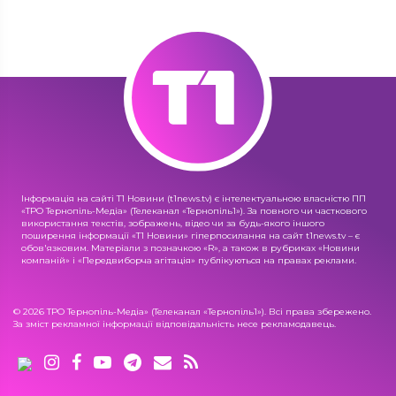
Інформація на сайті Т1 Новини (t1news.tv) є інтелектуальною власністю ПП
«ТРО Тернопіль-Медіа» (Телеканал «Тернопіль1»). За повного чи часткового
використання текстів, зображень, відео чи за будь-якого іншого
поширення інформації «Т1 Новини» гіперпосилання на сайт t1news.tv – є
обов'язковим. Матеріали з позначкою «R», а також в рубриках «Новини
компаній» і «Передвиборча агітація» публікуються на правах реклами.
© 2026 ТРО Тернопіль-Медіа» (Телеканал «Тернопіль1»). Всі права збережено.
За зміст рекламної інформації відповідальність несе рекламодавець.