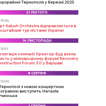
крорайоні Тернополя у березні 2025
21 ЛЮТОГО
13:34
рт Kalush Orchestra відправляється в
асштабний тур містами України
14 ЛИСТОПАДА
15:01
легація компанії Креатор-Буд взяла
асть у міжнародному форумі Recovery
nstruction Forum 3.0 у Варшаві
8 СЕРПНЯ
13:00
 Тернополі з новою концертною
рограмою виступить Наталія
учинська
1 СЕРПНЯ