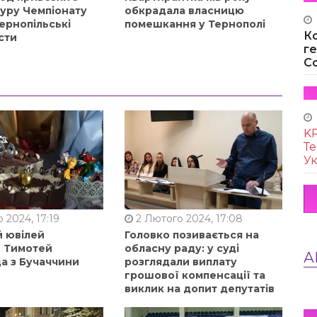
туру Чемпіонату
обкрадала власницю
ернопільські
помешкання у Тернополі
К
сти
г
Co
KR
Те
Ук
 2024, 17:19
2 Лютого 2024, 17:08
й ювілей
Головко позивається на
в Тимотей
обласну раду: у суді
А
а з Бучаччини
розглядали виплату
грошової компенсації та
виклик на допит депутатів