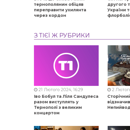
тернополянин обіцяв
другого 
переправити ухилянта
України т
через кордон
флорболі
З ТІЄЇ Ж РУБРИКИ
21 Лютого 2024, 16:29
2 Лютого
Іво Бобул та Ліля Сандулеса
Сторічни
разом виступлять у
відзначи
Тернополі з великим
Непийвод
концертом