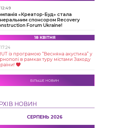
12:49
омпанія «Креатор-Буд» стала
енеральним спонсором Recovery
nstruction Forum Ukraine!
18 КВІТНЯ
17:24
UТ із програмою “Весняна акустика” у
рнополі в рамках туру містами Заходу
раїни!
БІЛЬШЕ НОВИН
РХІВ НОВИН
СЕРПЕНЬ 2026