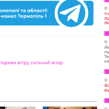
Іг
Кр
I
Al
ль
Те
ко
пориви вітру
сильний вітер
,
Ві
ві