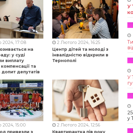
У 
к
Т
 2024, 17:08
2 Лютого 2024, 16:25
ві
позивається на
Центр дітей та молоді з
аду: у суді
інвалідністю відкрили в
ли виплату
Тернополі
 компенсації та
 допит депутатів
У 
г
25
у 
 2024, 15:00
2 Лютого 2024, 12:56
од привезли з
Квартирантка пів року