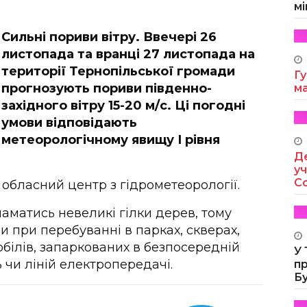
мі
Сильні пориви вітру. Ввечері 26
листопада та вранці 27 листопада на
території Тернопільської громади
Гу
прогнозують пориви південно-
м
західного вітру 15-20 м/с. Ці погодні
умови відповідають
метеорологічному явищу І рівня
Де
уч
Co
обласний центр з гідрометеорології.
ламатись невеликі гілки дерев, тому
 при перебуванні в парках, скверах,
обілів, запаркованих в безпосередній
У
 чи ліній електропередачі.
п
Б