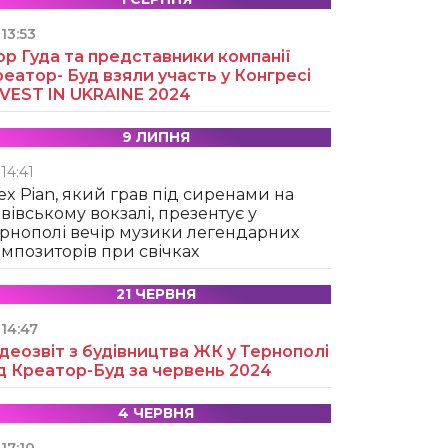
13:53
ор Гуда та представники компанії
еатор- Буд взяли участь у Конгресі
NVEST IN UKRAINE 2024
9 ЛИПНЯ
14:41
ex Pian, який грав під сиренами на
вівському вокзалі, презентує у
рнополі вечір музики легендарних
мпозиторів при свічках
21 ЧЕРВНЯ
14:47
деозвіт з будівництва ЖК у Тернополі
д Креатор-Буд за червень 2024
4 ЧЕРВНЯ