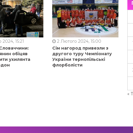
 2024, 15:21
2 Лютого 2024, 15:00
 Словаччини:
Сім нагород привезли з
янин обіцяв
другого туру Чемпіонату
ити ухилянта
України тернопільські
рдон
флорболісти
« 