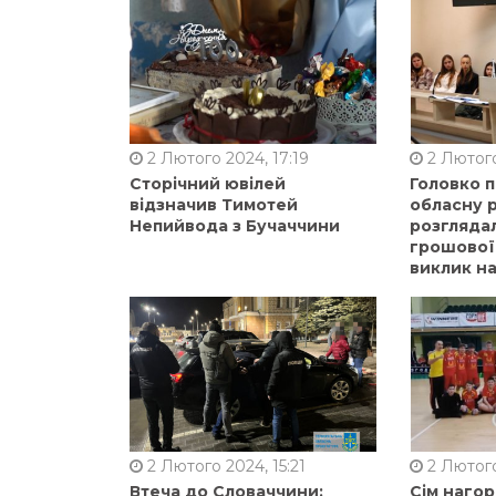
2 Лютого 2024, 17:19
2 Лютого
Сторічний ювілей
Головко 
відзначив Тимотей
обласну р
Непийвода з Бучаччини
розгляда
грошової
виклик на
2 Лютого 2024, 15:21
2 Лютого
Втеча до Словаччини:
Сім нагор