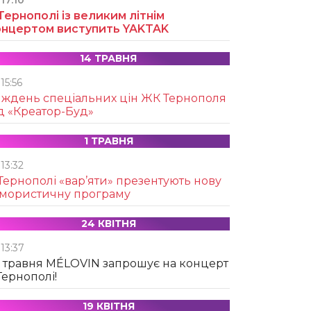
17:10
Тернополі із великим літнім
онцертом виступить YAKTAK
14 ТРАВНЯ
15:56
иждень спеціальних цін ЖК Тернополя
д «Креатор-Буд»
1 ТРАВНЯ
13:32
Тернополі «вар’яти» презентують нову
умористичну програму
24 КВІТНЯ
13:37
 травня MÉLOVIN запрошує на концерт
Тернополі!
19 КВІТНЯ