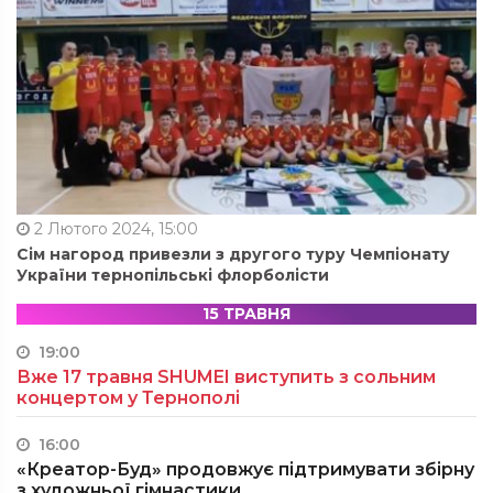
2 Лютого 2024, 15:00
Сім нагород привезли з другого туру Чемпіонату
України тернопільські флорболісти
15 ТРАВНЯ
19:00
Вже 17 травня SHUMEI виступить з сольним
концертом у Тернополі
16:00
«Креатор-Буд» продовжує підтримувати збірну
з художньої гімнастики