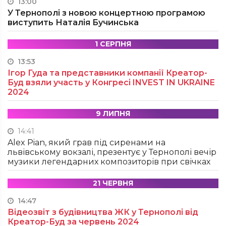
13:00
У Тернополі з новою концертною програмою
виступить Наталія Бучинська
1 СЕРПНЯ
13:53
Ігор Гуда та представники компанії Креатор-
Буд взяли участь у Конгресі INVEST IN UKRAINE
2024
9 ЛИПНЯ
14:41
Alex Pian, який грав під сиренами на
львівському вокзалі, презентує у Тернополі вечір
музики легендарних композиторів при свічках
21 ЧЕРВНЯ
14:47
Відеозвіт з будівництва ЖК у Тернополі від
Креатор-Буд за червень 2024