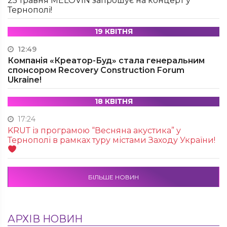
25 травня MÉLOVIN запрошує на концерт у
Тернополі!
19 КВІТНЯ
12:49
Компанія «Креатор-Буд» стала генеральним
спонсором Recovery Construction Forum
Ukraine!
18 КВІТНЯ
17:24
KRUТ із програмою “Весняна акустика” у
Тернополі в рамках туру містами Заходу України!
БІЛЬШЕ НОВИН
АРХІВ НОВИН