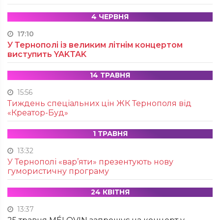
4 ЧЕРВНЯ
17:10
У Тернополі із великим літнім концертом
виступить YAKTAK
14 ТРАВНЯ
15:56
Тиждень спеціальних цін ЖК Тернополя від
«Креатор-Буд»
1 ТРАВНЯ
13:32
У Тернополі «вар’яти» презентують нову
гумористичну програму
24 КВІТНЯ
13:37