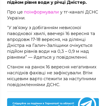
підйом рівня води у річці Дністер.
Про це
поінформували
у тг-каналі ДСНС
України.
“У зв’язку з добiганням невисокої
паводкової хвилi, ввечерi 16 вересня та
впродовж 17-18 вересня, на дiлянцi
Днiстра на Галич-Залiщики очiкується
пiдйом рiвнiв води на 0,3 – 0,9 м над
рiвнями” — йдеться у повідомленні.
Станом на ранок 16 вересня негативних
наслідків фахівці не зафіксували. Втім
місцевим варто стежити за наступними
повідомленнями ДСНС.