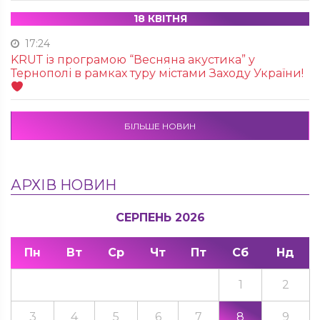
18 КВІТНЯ
17:24
KRUТ із програмою “Весняна акустика” у
Тернополі в рамках туру містами Заходу України!
БІЛЬШЕ НОВИН
АРХІВ НОВИН
СЕРПЕНЬ 2026
Пн
Вт
Ср
Чт
Пт
Сб
Нд
1
2
3
4
5
6
7
8
9