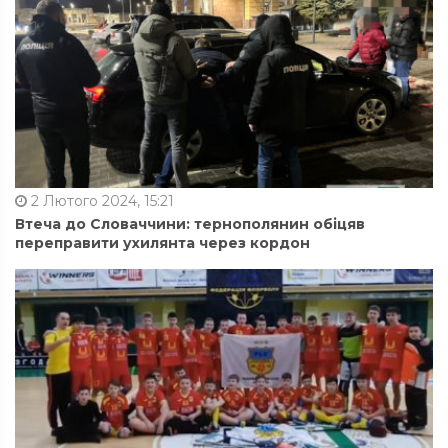
2 Лютого 2024, 15:21
Втеча до Словаччини: тернополянин обіцяв
переправити ухилянта через кордон