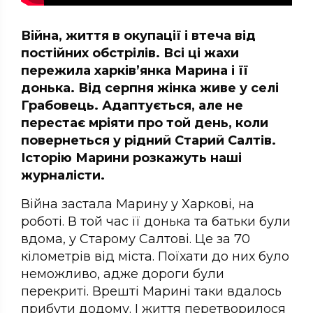
Війна, життя в окупації і втеча від
постійних обстрілів. Всі ці жахи
пережила харків’янка Марина і її
донька. Від серпня жінка живе у селі
Грабовець. Адаптується, але не
перестає мріяти про той день, коли
повернеться у рідний Старий Салтів.
Історію Марини розкажуть наші
журналісти.
Війна застала Марину у Харкові, на
роботі. В той час її донька та батьки були
вдома, у Старому Салтові. Це за 70
кілометрів від міста. Поїхати до них було
неможливо, адже дороги були
перекриті. Врешті Марині таки вдалось
прибути додому. І життя перетворилося