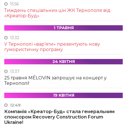
15:56
Тиждень спеціальних цін ЖК Тернополя від
«Креатор-Буд»
1 ТРАВНЯ
13:32
У Тернополі «вар’яти» презентують нову
гумористичну програму
24 КВІТНЯ
13:37
25 травня MÉLOVIN запрошує на концерт у
Тернополі!
19 КВІТНЯ
12:49
Компанія «Креатор-Буд» стала генеральним
спонсором Recovery Construction Forum
Ukraine!