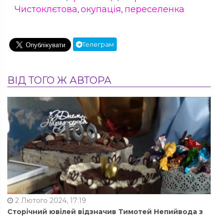
Чистоклєтова
окупація
переселенка
,
,
Телеграм
ВІД ТОГО Ж АВТОРА
2 Лютого 2024, 17:19
Сторічний ювілей відзначив Тимотей Непийвода з