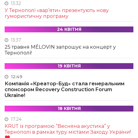
13:32
У Тернополі «вар’яти» презентують нову
гумористичну програму
24 КВІТНЯ
13:37
25 травня MÉLOVIN запрошує на концерт у
Тернополі!
19 КВІТНЯ
12:49
Компанія «Креатор-Буд» стала генеральним
спонсором Recovery Construction Forum
Ukraine!
18 КВІТНЯ
17:24
KRUТ із програмою “Весняна акустика” у
Тернополі в рамках туру містами Заходу України!