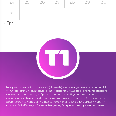
24
25
26
27
28
29
30
31
« Тра
Інформація на сайті Т1 Новини (t1news.tv) є інтелектуальною власністю ПП
«ТРО Тернопіль-Медіа» (Телеканал «Тернопіль1»). За повного чи часткового
використання текстів, зображень, відео чи за будь-якого іншого
поширення інформації «Т1 Новини» гіперпосилання на сайт t1news.tv – є
обов'язковим. Матеріали з позначкою «R», а також в рубриках «Новини
компаній» і «Передвиборча агітація» публікуються на правах реклами.