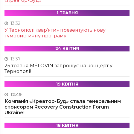
«Креатор-Буд»
1 ТРАВНЯ
13:32
У Тернополі «вар’яти» презентують нову
гумористичну програму
24 КВІТНЯ
13:37
25 травня MÉLOVIN запрошує на концерт у
Тернополі!
19 КВІТНЯ
12:49
Компанія «Креатор-Буд» стала генеральним
спонсором Recovery Construction Forum
Ukraine!
18 КВІТНЯ