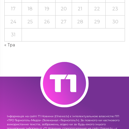
17
18
19
20
21
22
23
24
25
26
27
28
29
30
31
« Тра
Інформація на сайті Т1 Новини (t1news.tv) є інтелектуальною власністю ПП
«ТРО Тернопіль-Медіа» (Телеканал «Тернопіль1»). За повного чи часткового
використання текстів, зображень, відео чи за будь-якого іншого
поширення інформації «Т1 Новини» гіперпосилання на сайт t1news.tv – є