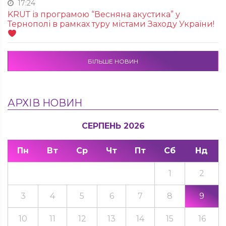
17:24
KRUТ із програмою “Весняна акустика” у
Тернополі в рамках туру містами Заходу України!
БІЛЬШЕ НОВИН
АРХІВ НОВИН
СЕРПЕНЬ 2026
Пн
Вт
Ср
Чт
Пт
Сб
Нд
1
2
3
4
5
6
7
8
9
10
11
12
13
14
15
16