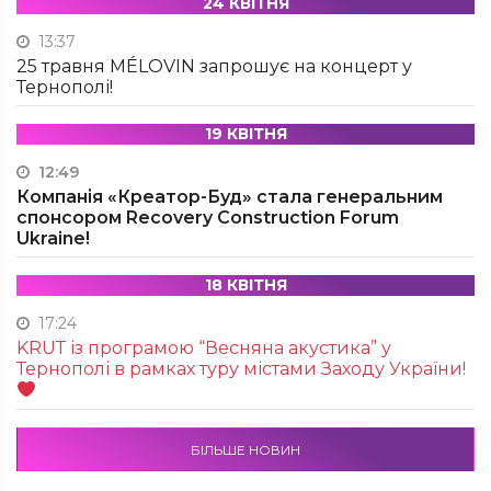
24 КВІТНЯ
13:37
25 травня MÉLOVIN запрошує на концерт у
Тернополі!
19 КВІТНЯ
12:49
Компанія «Креатор-Буд» стала генеральним
спонсором Recovery Construction Forum
Ukraine!
18 КВІТНЯ
17:24
KRUТ із програмою “Весняна акустика” у
Тернополі в рамках туру містами Заходу України!
БІЛЬШЕ НОВИН