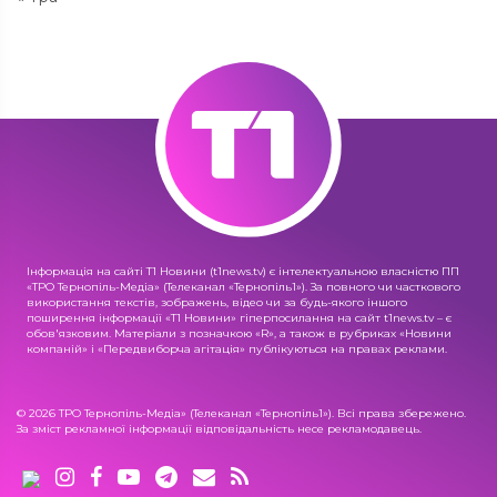
Інформація на сайті Т1 Новини (t1news.tv) є інтелектуальною власністю ПП
«ТРО Тернопіль-Медіа» (Телеканал «Тернопіль1»). За повного чи часткового
використання текстів, зображень, відео чи за будь-якого іншого
поширення інформації «Т1 Новини» гіперпосилання на сайт t1news.tv – є
обов'язковим. Матеріали з позначкою «R», а також в рубриках «Новини
компаній» і «Передвиборча агітація» публікуються на правах реклами.
© 2026 ТРО Тернопіль-Медіа» (Телеканал «Тернопіль1»). Всі права збережено.
За зміст рекламної інформації відповідальність несе рекламодавець.