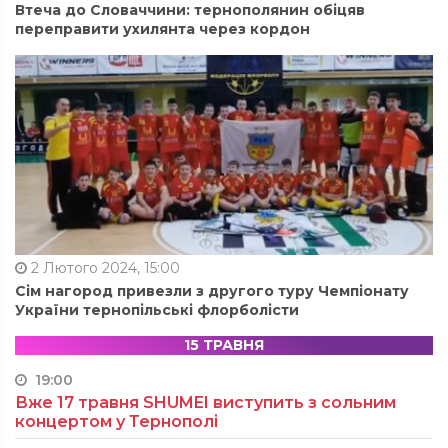
Втеча до Словаччини: тернополянин обіцяв
переправити ухилянта через кордон
2 Лютого 2024, 15:00
Сім нагород привезли з другого туру Чемпіонату
України тернопільські флорболісти
15 ТРАВНЯ
19:00
Вже 17 травня SHUMEI виступить з сольним
концертом у Тернополі