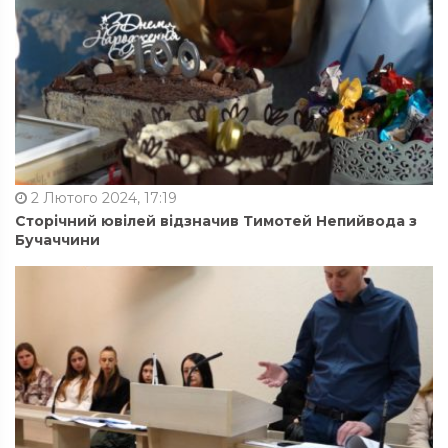
2 Лютого 2024, 17:19
Сторічний ювілей відзначив Тимотей Непийвода з
Бучаччини