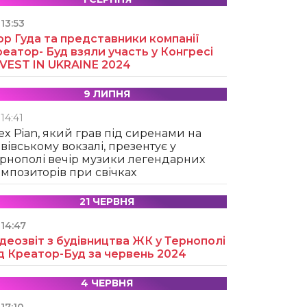
13:53
ор Гуда та представники компанії
еатор- Буд взяли участь у Конгресі
NVEST IN UKRAINE 2024
9 ЛИПНЯ
14:41
ex Pian, який грав під сиренами на
вівському вокзалі, презентує у
рнополі вечір музики легендарних
мпозиторів при свічках
21 ЧЕРВНЯ
14:47
деозвіт з будівництва ЖК у Тернополі
д Креатор-Буд за червень 2024
4 ЧЕРВНЯ