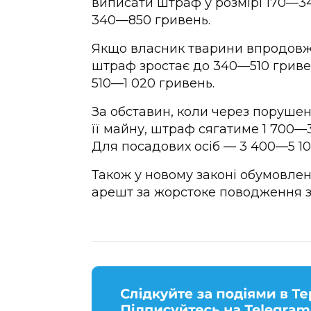
виписати штраф у розмірі 170—3
340—850 гривень.
Якщо власник тварини впродовж 
штраф зростає до 340—510 гривен
510—1 020 гривень.
За обставин, коли через поруше
її майну, штраф сягатиме 1 700—
Для посадових осіб — 3 400—5 10
Також у новому законі обумовлен
арешт за жорстоке поводження з