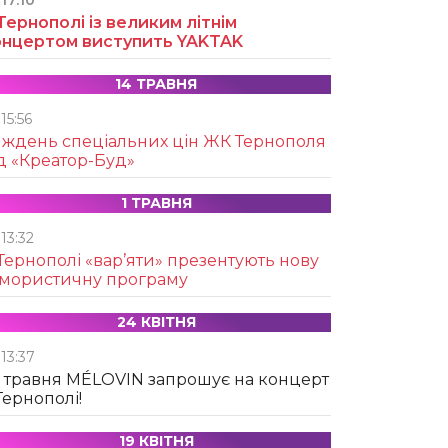
17:10
Тернополі із великим літнім
онцертом виступить YAKTAK
14 ТРАВНЯ
15:56
иждень спеціальних цін ЖК Тернополя
д «Креатор-Буд»
1 ТРАВНЯ
13:32
Тернополі «вар’яти» презентують нову
умористичну програму
24 КВІТНЯ
13:37
 травня MÉLOVIN запрошує на концерт
Тернополі!
19 КВІТНЯ