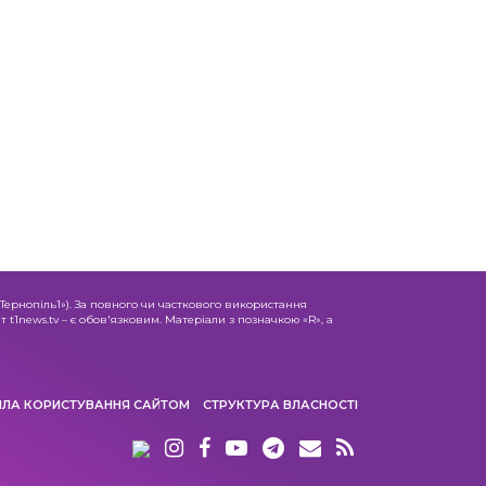
«Тернопіль1»). За повного чи часткового використання
 t1news.tv – є обов'язковим. Матеріали з позначкою «R», а
ИЛА КОРИСТУВАННЯ САЙТОМ
СТРУКТУРА ВЛАСНОСТІ