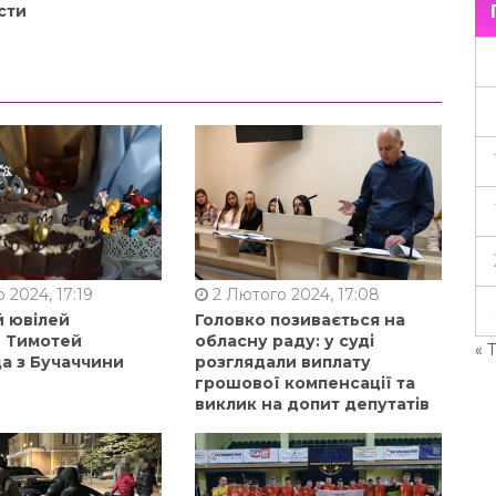
сти
 2024, 17:19
2 Лютого 2024, 17:08
й ювілей
Головко позивається на
в Тимотей
обласну раду: у суді
« 
а з Бучаччини
розглядали виплату
грошової компенсації та
виклик на допит депутатів