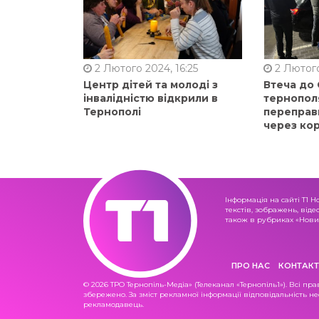
2 Лютого 2024, 16:25
2 Лютого
Центр дітей та молоді з
Втеча до
інвалідністю відкрили в
тернопол
Тернополі
переправ
через ко
Інформація на сайті Т1 Н
текстів, зображень, віде
також в рубриках «Новин
ПРО НАС
КОНТАКТ
© 2026 ТРО Тернопіль-Медіа» (Телеканал «Тернопіль1»). Всі пра
збережено. За зміст рекламної інформації відповідальність не
рекламодавець.