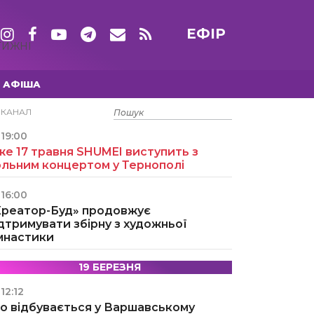
ЕФІР
ТИЖНІ
АФІША
15 ТРАВНЯ
ЕКАНАЛ
19:00
е 17 травня SHUMEI виступить з
ольним концертом у Тернополі
16:00
Креатор-Буд» продовжує
дтримувати збірну з художньої
імнастики
19 БЕРЕЗНЯ
12:12
о відбувається у Варшавському