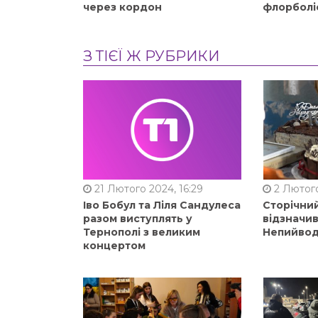
через кордон
флорболі
З ТІЄЇ Ж РУБРИКИ
21 Лютого 2024, 16:29
2 Лютого
Іво Бобул та Ліля Сандулеса
Сторічни
разом виступлять у
відзначи
Тернополі з великим
Непийвод
концертом