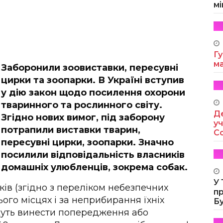
мі
Гу
м
Заборонили зоовиставки, пересувні
цирки та зоопарки. В Україні вступив
у дію закон щодо посилення охорони
тваринного та рослинного світу.
Де
Згідно нових вимог, під заборону
уч
потрапили виставки тварин,
Co
пересувні цирки, зоопарки. Значно
посилили відповідальність власників
домашніх улюбленців, зокрема собак.
У
ків (згідно з переліком небезпечних
п
ього місцях і за неприбирання їхніх
Б
жуть винести попередження або