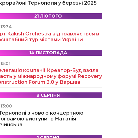
крорайоні Тернополя у березні 2025
21 ЛЮТОГО
13:34
рт Kalush Orchestra відправляється в
асштабний тур містами України
14 ЛИСТОПАДА
15:01
легація компанії Креатор-Буд взяла
асть у міжнародному форумі Recovery
nstruction Forum 3.0 у Варшаві
8 СЕРПНЯ
13:00
 Тернополі з новою концертною
рограмою виступить Наталія
учинська
1 СЕРПНЯ