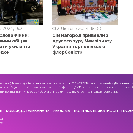
 2024, 15:21
2 Лютого 2024, 15:00
 Словаччини:
Сім нагород привезли з
янин обіцяв
другого туру Чемпіонату
ити ухилянта
України тернопільські
рдон
флорболісти
овини (t1news.tv) є інтелектуальною власністю ПП «ТРО Тернопіль-Медіа» (Телеканал 
о чи за будь-якого іншого поширення інформації «Т1 Новини» гіперпосилання на сайт
и компаній» і «Передвиборча агітація» публікуються на правах реклами.
И
КОМАНДА ТЕЛЕКАНАЛУ
РЕКЛАМА
ПОЛІТИКА ПРИВАТНОСТІ
ПРАВ
ва
се