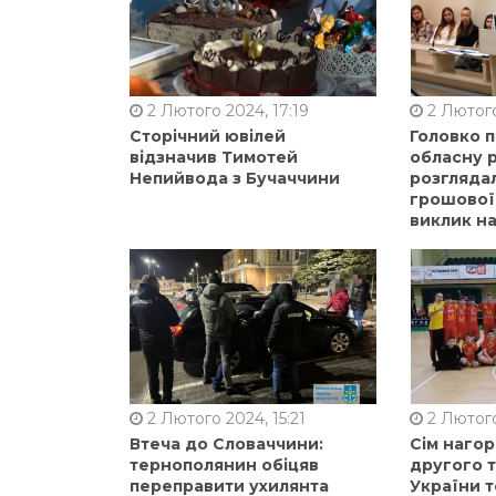
2 Лютого 2024, 17:19
2 Лютого
Сторічний ювілей
Головко 
відзначив Тимотей
обласну р
Непийвода з Бучаччини
розгляда
грошової
виклик на
2 Лютого 2024, 15:21
2 Лютого
Втеча до Словаччини:
Сім нагор
тернополянин обіцяв
другого 
переправити ухилянта
України т