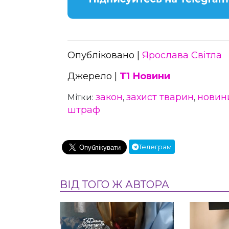
Опубліковано |
Ярослава Світла
Джерело |
Т1 Новини
закон
захист тварин
новин
Мітки:
,
,
штраф
Телеграм
ВІД ТОГО Ж АВТОРА