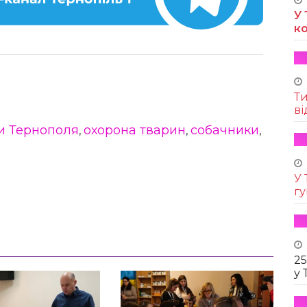
У 
к
Т
ві
и Тернополя
охорона тварин
собачники
,
,
,
У 
г
25
у 