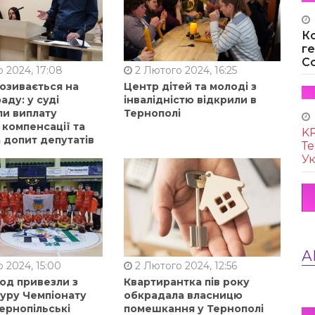
К
г
Co
 2024, 17:08
2 Лютого 2024, 16:25
позивається на
Центр дітей та молоді з
аду: у суді
інвалідністю відкрили в
ли виплату
Тернополі
 компенсації та
KR
 допит депутатів
Те
Ук
А
 2024, 15:00
2 Лютого 2024, 12:56
од привезли з
Квартирантка пів року
туру Чемпіонату
обкрадала власницю
ернопільські
помешкання у Тернополі