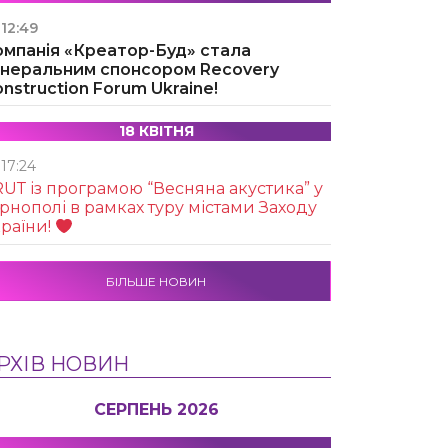
12:49
омпанія «Креатор-Буд» стала
енеральним спонсором Recovery
nstruction Forum Ukraine!
18 КВІТНЯ
17:24
UТ із програмою “Весняна акустика” у
рнополі в рамках туру містами Заходу
раїни!
БІЛЬШЕ НОВИН
РХІВ НОВИН
СЕРПЕНЬ 2026