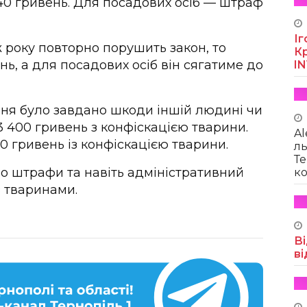
40 гривень. Для посадових осіб — штраф
Іг
року повторно порушить закон, то
Кр
ь, а для посадових осіб він сягатиме до
I
ння було завдано шкоди іншій людині чи
3 400 гривень з конфіскацією тварини.
Al
0 гривень із конфіскацією тварини.
ль
Те
о штрафи та навіть адміністративний
ко
 тваринами.
Ві
ві